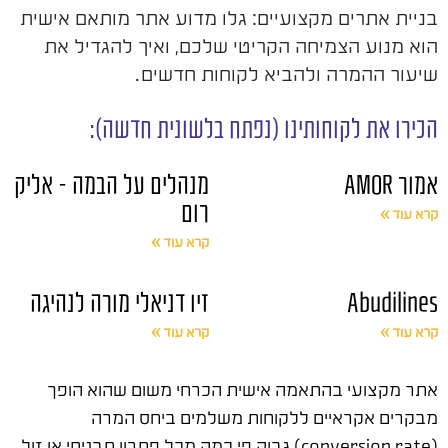
בניית אתרים מקצועיים: גלו מדוע אתר מותאם אישית
הוא מנוע הצמיחה הקריטי שלכם, ואיך להגדיל את
שיעור ההמרה ולהביא לקוחות חדשים.
הכירו את לקוחותינו (נפתח בלשונית חדשה):
אמור AMOR
מנהלים על הבמה – אליק
רום
קרא עוד »
קרא עוד »
Abudilines
זיו דניאלי מורה לנהיגה
קרא עוד »
קרא עוד »
אתר מקצועי בהתאמה אישית הכרחי משום שהוא הופך
מבקרים אקראיים ללקוחות משלמים ביחס המרה
(conversion rate) גבוה פי כמה מכל פתרון תבניתי או זול.