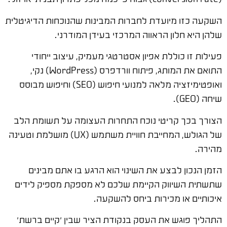
השקעה כזו מיועדת לחברות המבינות שהנוכחות הדיגיטלית
שלהן היא חלון הראווה המרכזי בעידן המודרני.
פעילות זו כוללת אפיון אסטרטגי מעמיק, עיצוב ייחודי
התואם את המותג, פיתוח וורדפרס (WordPress) נקי,
ואופטימיזציה מלאה למנועי חיפוש (SEO) וחיפוש מבוסס
שיחה (GEO).
הצורך בכך קריטי נוכח התחרות העצומה על תשומת הלב
של הגולש, המחייבת חוויית משתמש (UX) מושלמת וטעינה
מהירה.
הזמן הנכון לבצע את השינוי הוא הרגע בו אתם מבינים
שתשתית השיווק הקיימת שלכם לא מספקת מספיק לידים
איכותיים או מכירות ביחס להשקעה.
התהליך פוגש את העסק בנקודת הציר שבין 'קיים ברשת'