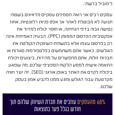
ל'מוביל ברשת'.
עסקים רבים אני רואה תסמינים עסקיים מדאיגים בשטח:
תנועה לא מבוטלת לאתר אך אפס פניות רלוונטיות, אחוז
נטישה גבוה בדפי הנחיתה, או חוסר יכולת למדוד את
אפקטיביות הפרסום הממומן (PPC). הבעיה האמיתית אינה
רק בפרסום עצמו אלא בתשתית השיווקית הקולטת את
הגולשים. כאשר אתם משתמשים בפלטפורמות סגורות או
תבניות זולות, אתם מתפשרים על מהירות, ביצועים ויכולת
התאמה אישית למסע הלקוח הספציפי שלכם, מה שפוגע
ביכולת לקדם את האתר באופן אורגני (SEO). זה יוצר חוויה
מקרטעת עבור הגולש ומונע ממנו להביע אמון בעסק
שלכם.
68% מהעסקים
עוזבים את חברת השיווק שלהם תוך
חודש בגלל פער בתוצאות