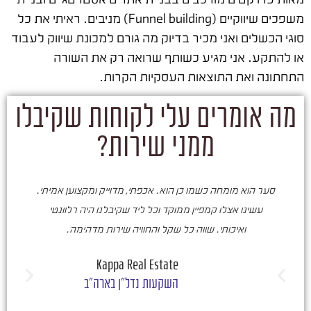
משפכים שיווקיים (Funnel building) מניבים. ראיתי את כל
סוגי הכשלים ואני מכיר בדיוק מה גורם למכונת שיווק לעבוד
או להתקע. אני מגיע כשותף שרואה רק את השורה
התחתונה ואת התוצאות העסקיות הקרות.
מה אומרים עלי לקוחות שקיבלו
ממני שירות?
סער הוא מומחה כשמו כן הוא. אכפתי, מדוייק ומקצוען אמיתי.
סע
עשינו אצלו קמפיין ממוקד וכל ליד שקיבלנו היה רלוונטי
ואיכותי. שווה כל שקל והחוויה שירות מדהימה.
ו
ש
Kappa Real Estate
השקעות נדל"ן בארה"ב