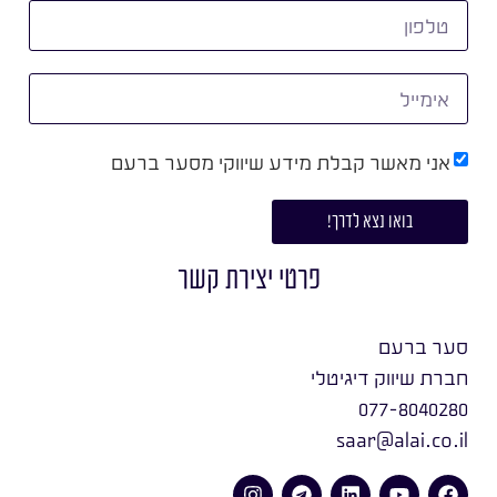
אני מאשר קבלת מידע שיווקי מסער ברעם
בואו נצא לדרך!
פרטי יצירת קשר
סער ברעם
חברת שיווק דיגיטלי
077-8040280
saar@alai.co.il