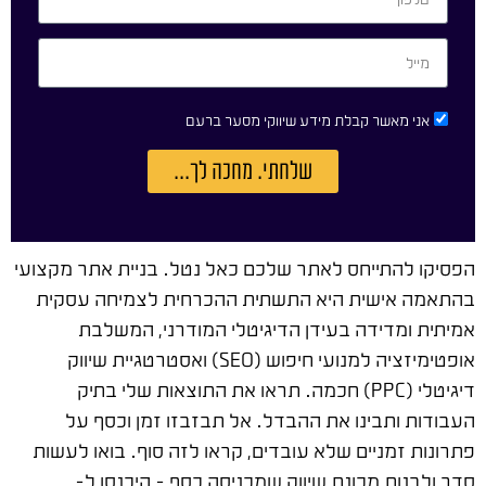
אני מאשר קבלת מידע שיווקי מסער ברעם
שלחתי. מחכה לך...
הפסיקו להתייחס לאתר שלכם כאל נטל. בניית אתר מקצועי
בהתאמה אישית היא התשתית ההכרחית לצמיחה עסקית
אמיתית ומדידה בעידן הדיגיטלי המודרני, המשלבת
אופטימיזציה למנועי חיפוש (SEO) ואסטרטגיית שיווק
דיגיטלי (PPC) חכמה. תראו את התוצאות שלי בתיק
העבודות ותבינו את ההבדל. אל תבזבזו זמן וכסף על
פתרונות זמניים שלא עובדים, קראו לזה סוף. בואו לעשות
סדר ולבנות מכונת שיווק שמכניסה כסף – היכנסו ל-