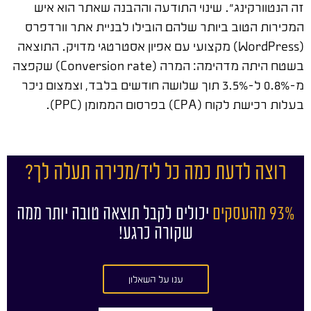
זה הנטוורקינג". שינוי התודעה וההבנה שאתר הוא איש
המכירות הטוב ביותר שלהם הובילו לבניית אתר וורדפרס
(WordPress) מקצועי עם אפיון אסטרטגי מדויק. התוצאה
בשטח היתה מדהימה: המרה (Conversion rate) שקפצה
מ-0.8% ל-3.5% תוך שלושה חודשים בלבד, וצמצום ניכר
בעלות רכישת לקוח (CPA) בפרסום הממומן (PPC).
רוצה לדעת כמה כל ליד/מכירה תעלה לך?
93% מהעסקים
יכולים לקבל תוצאה טובה יותר ממה
שקורה כרגע!
ענו על השאלון