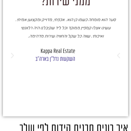
ממני שירות?
סער הוא מומחה כשמו כן הוא. אכפתי, מדוייק ומקצוען אמיתי.
סע
עשינו אצלו קמפיין ממוקד וכל ליד שקיבלנו היה רלוונטי
ואיכותי. שווה כל שקל והחוויה שירות מדהימה.
ו
ש
Kappa Real Estate
השקעות נדל"ן בארה"ב
איך בונים תכנית קידום לפי שלב