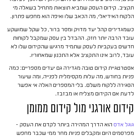
תקציב. קידום העסק שמביא תוצאות מתחיל בשאלה מי
הלקוח האידיאלי, מה הכאב שלו ואיפה הוא מחפש פתרון.
כשמגדירים קהל יעד מדויק ומסר ברור, כל שקל שמושקע
עובד הרבה יותר חזק. ההבדל בין עסק שמקבל לקוחות
חדשים בעקביות לעסק שתמיד מרגיש שהקידום שלו לא
עובד, לרוב אינו התקציב אלא התכנון שמאחוריו.
אסטרטגיית קידום טובה מגדירה גם יעדים מספריים: כמה
פניות בחודש, מה עלות מקסימלית לפנייה, ומה שיעור
הסגירה ללקוח משלם. בלי המספרים האלה אי אפשר
לדעת אם הקידום מצליח או מבזבז.
קידום אורגני מול קידום ממומן
גוגל אדס
הוא הדרך המהירה ביותר לקדם את העסק –
מפרסמים היום ומקבלים פניות מחר ממי שכבר מחפש