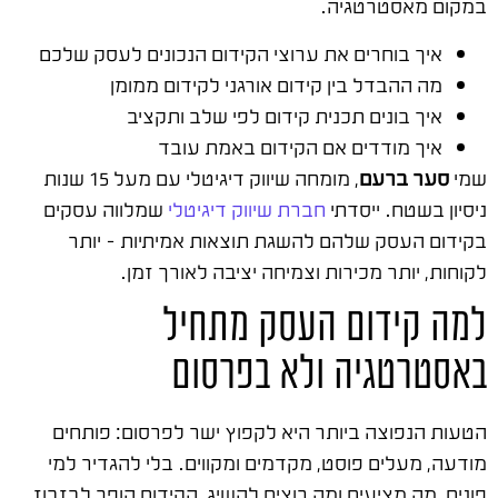
במקום מאסטרטגיה.
איך בוחרים את ערוצי הקידום הנכונים לעסק שלכם
מה ההבדל בין קידום אורגני לקידום ממומן
איך בונים תכנית קידום לפי שלב ותקציב
איך מודדים אם הקידום באמת עובד
שמי
סער ברעם
, מומחה שיווק דיגיטלי עם מעל 15 שנות
ניסיון בשטח. ייסדתי
חברת שיווק דיגיטלי
שמלווה עסקים
בקידום העסק שלהם להשגת תוצאות אמיתיות – יותר
לקוחות, יותר מכירות וצמיחה יציבה לאורך זמן.
למה קידום העסק מתחיל
באסטרטגיה ולא בפרסום
הטעות הנפוצה ביותר היא לקפוץ ישר לפרסום: פותחים
מודעה, מעלים פוסט, מקדמים ומקווים. בלי להגדיר למי
פונים, מה מציעים ומה רוצים להשיג, הקידום הופך לבזבוז