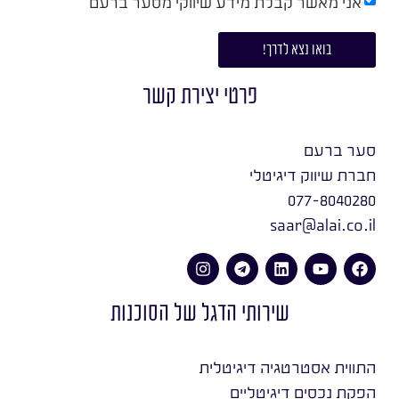
אני מאשר קבלת מידע שיווקי מסער ברעם
בואו נצא לדרך!
פרטי יצירת קשר
סער ברעם
חברת שיווק דיגיטלי
077-8040280
saar@alai.co.il
שירותי הדגל של הסוכנות
התווית אסטרטגיה דיגיטלית
הפקת נכסים דיגיטליים