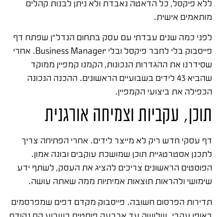
ללא פיקסל, כל הדאטה נאבדת ולא ניתן לבנות קהלים
מותאמים אישית.
לפני כמה שנים עבדתי עם עסק בתחום הנדל"ן שפתח דף
פייסבוק בלי לחבר פיקסל ובלי Business Manager. אחרי
שסידרנו את ההגדרות הנכונות, הקמנו קמפיין ממוקד
שהביא 43 לידים בשבועיים הראשונים. ההכנה הנכונה
הכפילה את ביצועי הקמפיין.
תוכן, עקביות וצמיחה אורגנית
דף עסקי חדש ריק לא מייצר לידים. אחרי הפתיחה צריך
לתכנן אסטרטגיית תוכן שמושכת עוקבים ובונה אמון.
הפוסטים הראשונים צריכים להציג את העסק, לשתף ידע
שימושי ולהראות תוצאות אמיתיות ממה שאתה עושה.
תדירות הפרסום חשובה. פייסבוק מקדם דפים שמפרסמים
באופן עקבי. שלושה עד ארבעה פוסטים בשבוע הם נקודת