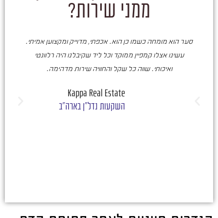
ממני שירות?
סער הוא מומחה כשמו כן הוא. אכפתי, מדוייק ומקצוען אמיתי.
סע
עשינו אצלו קמפיין ממוקד וכל ליד שקיבלנו היה רלוונטי
ואיכותי. שווה כל שקל והחוויה שירות מדהימה.
ו
ש
Kappa Real Estate
השקעות נדל"ן בארה"ב