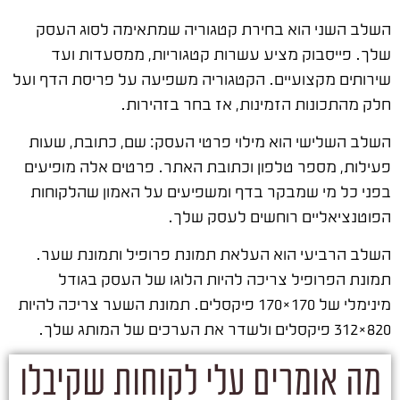
השלב השני הוא בחירת קטגוריה שמתאימה לסוג העסק
שלך. פייסבוק מציע עשרות קטגוריות, ממסעדות ועד
שירותים מקצועיים. הקטגוריה משפיעה על פריסת הדף ועל
חלק מהתכונות הזמינות, אז בחר בזהירות.
השלב השלישי הוא מילוי פרטי העסק: שם, כתובת, שעות
פעילות, מספר טלפון וכתובת האתר. פרטים אלה מופיעים
בפני כל מי שמבקר בדף ומשפיעים על האמון שהלקוחות
הפוטנציאליים רוחשים לעסק שלך.
השלב הרביעי הוא העלאת תמונת פרופיל ותמונת שער.
תמונת הפרופיל צריכה להיות הלוגו של העסק בגודל
מינימלי של 170×170 פיקסלים. תמונת השער צריכה להיות
820×312 פיקסלים ולשדר את הערכים של המותג שלך.
מה אומרים עלי לקוחות שקיבלו