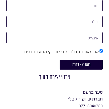
אני מאשר קבלת מידע שיווקי מסער ברעם
בואו נצא לדרך!
פרטי יצירת קשר
סער ברעם
חברת שיווק דיגיטלי
077-8040280