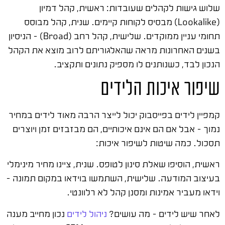
שלוש גישות לקהלים שעובדות: ראשית, קהל דמיון
(Lookalike) מבסיס לקוחות קיימים. שנית, קהל מבוסס
תחומי עניין ממוקדים. שלישית, קהל רחב (Broad) – הניסיון
בשנים האחרונות מראה שהאלגוריתם לרוב מוצא את הקהל
הנכון לבד, כשנותנים לו מספיק נתונים ותקציב.
שיפור איכות הלידים
קמפיין לידים בפייסבוק יכול לייצר הרבה מאוד לידים במחיר
נמוך – אבל אם הם אינם איכותיים, הם מבזבזים זמן ויוצרים
תסכול. כמה שיטות לשיפור איכות:
ראשית, הוסיפו שאלת סינון לטופס. שנית, ציינו מחיר מינימלי
בעיצוב המודעה. שלישית, השתמשו בוידאו במקום תמונה –
וידאו מעביר אמינות ומסנן קהל לא רלוונטי.
לאחר שיש לידים – מה עושים?
ניהול לידים
נכון מחייב מענה