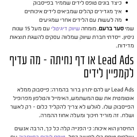
כיצד בונים טופס לידים שממיר בפייסבוק
איך מגדירים קהלים שמביאים לידים איכותיים
מה לעשות עם הלידים אחרי שמגיעים
שמי
סער ברעם
, מומחה
שיווק דיגיטלי
עם מעל 15 שנות
ניסיון. ייסדתי חברת שיווק שמלווה עסקים להשגת תוצאות
מדידות.
Lead Ads או דף נחיתה – מה עדיף
לקמפיין לידים
Lead Ads יש להם יתרון ברור בהמרה: פייסבוק ממלא
אוטומטית את שם המשתמש, האימייל והטלפון מפרופיל
הפייסבוק שלו. לגולש לא צריך להקליד כלום – רק לאשר
ושלח. זה מוריד חיכוך ומעלה אחוז ההמרה.
החיסרון הוא איכות: כי הפנייה קלה כל כך, הרבה אנשים
שולחים טופס בלי לחשוב כפל.
טופס לידים בפייסבוק
עם