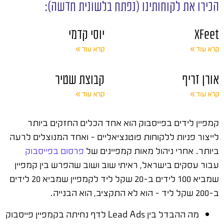
הכירו את לקוחותינו (נפתח בלשונית חדשה):
XFeet
יוסי קדמי
קרא עוד »
קרא עוד »
אורן זריף
קבוצת שטיר
קרא עוד »
קרא עוד »
קמפיין לידים בפייסבוק הוא אחד הכלים החזקים ביותר
לייצור פניות ללקוחות פוטנציאליים – ואחד המנוצלים לרעה
ביותר. אחרי ניהול מאות קמפיינים של
פרסום בפייסבוק
עבור עסקים בישראל, ראיתי שוב ושוב שהפרש בין קמפיין
שמביא 100 לידים ב-20 שקל ליד לקמפיין שמביא 20 לידים
ב-200 שקל ליד – הוא לא התקציב, הוא הבנייה.
מה ההבדל בין Lead Ads לדף נחיתה בקמפיין פייסבוק