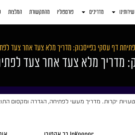
שירותינו
מדריכים
פורטפוליו
מהתקשורת
המלצות
ע
תיחת דף עסקי בפייסבוק: מדריך מלא צעד אחר צעד לפתי
ק: מדריך מלא צעד אחר צעד לפתיח
עויות יקרות. מדריך מעשי לפתיחה, הגדרה ומקסום התו
InKeeper בר אקטיבי
אור