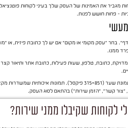
קוחות מגביר את האמינות של העסק שלך בעיני לקוחות פוטנציא
ביות – פחות חושש לפנות.
מעשי
דף". בחר "עסק מקומי או מקום" אם יש לך כתובת פיזית, או "מ
פרד ממנו.
דויקת, כתובת, טלפון, שעות פעילות, כתובת אתר ותיאור קצר.
ים.
שלב שלישי: העלאת תמונת פרופיל (לוגו, 170×170 פיקסל) ותמונת שער (851×315 פיקסל). ת
"צור קשר", "הזמן שירות") בהתאם לסוג העסק.
י לקוחות שקיבלו ממני שירות?