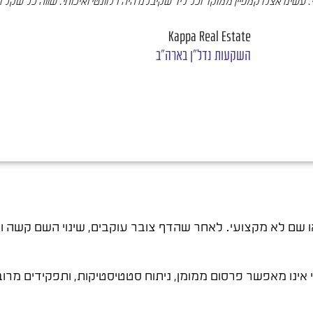
עשינו אצלו קמפיין ממוקד וכל ליד שקיבלנו היה רלוונטי ואיכותי. שווה כל שקל 
Kappa Real Estate
השקעות נדל"ן בארה"ב
 שם לא מקצועי. לאחר שהדף צובר עוקבים, שינוי השם קשה ומ
אינו מאפשר פרסום ממומן, ניתוח סטטיסטיקות, ותפקידים מרוב