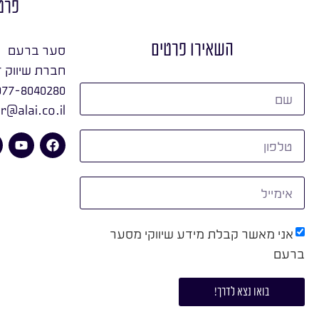
פרט
השאירו פרטים
סער ברעם
חברת שיווק ד
077-8040280
r@alai.co.il
אני מאשר קבלת מידע שיווקי מסער
ברעם
בואו נצא לדרך!