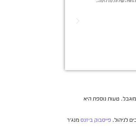
והחוויה שירות מדהימה.
סער ברעם הינו בעל מקצוע איכותי , א
הדיגיטלי. שיווק שמביא ת
וגבל. טעות נוספת היא
ים לניהול.
פייסבוק ביזנס
מנג'ר