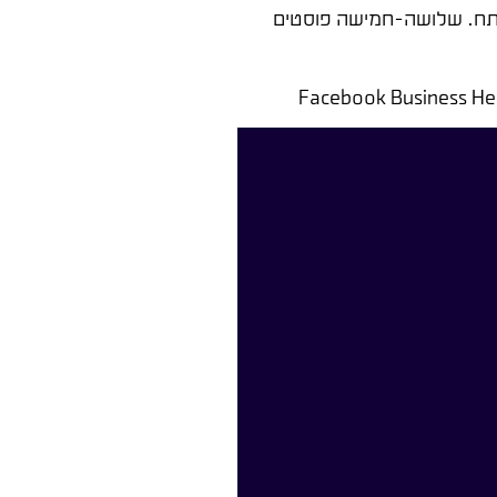
אה נטוש גם אם אמצע השבוע נפתח. שלושה-חמישה פוסטים