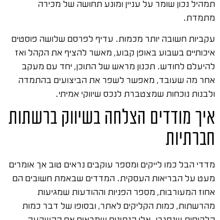
תמהיל נכון שומר על עניין ומונע תחושה של מכירה
מתמדת.
עקביות חשובה יותר מכמות. עדיף לפרסם שלושה פוסטים
איכותיים בשבוע באופן קבוע, מאשר להציף את הקהל ואז
להיעלם לחודש. תכנון מראש של התוכן, יחד עם מעקב
אחר מה שעובד, מאפשר לשפר את הביצועים בהתמדה
ולבנות נוכחות שמצטברת לנכס שיווקי אמיתי.
איך מודדים הצלחה בשיווק ברשתות
חברתיות
מדדי הבל כמו לייקים ומספר עוקבים נראים טוב אך אומרים
מעט על הבריאות העסקית. המדדים שבאמת חשובים הם
אחוז המעורבות, מספר הפניות וההודעות שמגיעות
מהרשתות, כמות הקליקים לאתר, ובסופו של דבר כמות
הלקוחות שנסגרו. אלו הנתונים שמראים אם ההשקעה