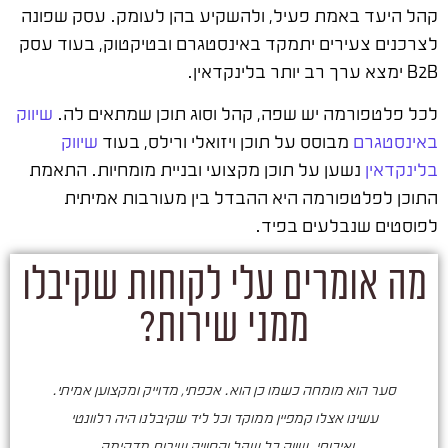
קהל היעד באמת פעיל, ולהשקיע בהן לעומק. עסק שפונה
לצרכנים צעירים יתמקד באינסטגרם ובטיקטוק, בעוד עסק
B2B ימצא ערך רב יותר בלינקדאין.
לכל פלטפורמה יש שפה, קהל וסוג תוכן שמתאים לה.
שיווק
באינסטגרם
מבוסס על תוכן ויזואלי ורילס, בעוד
שיווק
בלינקדאין
נשען על תוכן מקצועי ובניית מומחיות. התאמת
התוכן לפלטפורמה היא ההבדל בין מעורבות אמיתית
לפוסטים שנבלעים בפיד.
מה אומרים עלי לקוחות שקיבלו
ממני שירות?
סער הוא מומחה כשמו כן הוא. אכפתי, מדוייק ומקצוען אמיתי.
סע
עשינו אצלו קמפיין ממוקד וכל ליד שקיבלנו היה רלוונטי
ואיכותי. שווה כל שקל והחוויה שירות מדהימה.
ו