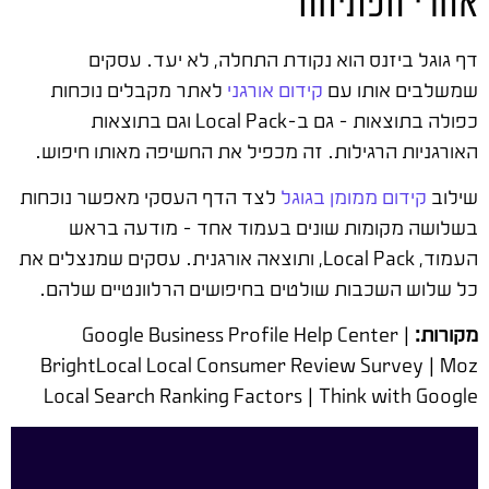
אחרי הפתיחה
דף גוגל ביזנס הוא נקודת התחלה, לא יעד. עסקים
שמשלבים אותו עם
קידום אורגני
לאתר מקבלים נוכחות
כפולה בתוצאות – גם ב-Local Pack וגם בתוצאות
האורגניות הרגילות. זה מכפיל את החשיפה מאותו חיפוש.
שילוב
קידום ממומן בגוגל
לצד הדף העסקי מאפשר נוכחות
בשלושה מקומות שונים בעמוד אחד – מודעה בראש
העמוד, Local Pack, ותוצאה אורגנית. עסקים שמנצלים את
כל שלוש השכבות שולטים בחיפושים הרלוונטיים שלהם.
מקורות:
Google Business Profile Help Center |
BrightLocal Local Consumer Review Survey | Moz
Local Search Ranking Factors | Think with Google