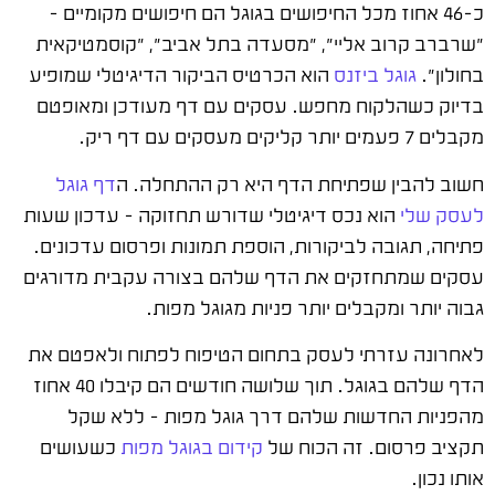
כ-46 אחוז מכל החיפושים בגוגל הם חיפושים מקומיים –
"שרברב קרוב אליי", "מסעדה בתל אביב", "קוסמטיקאית
בחולון".
גוגל ביזנס
הוא הכרטיס הביקור הדיגיטלי שמופיע
בדיוק כשהלקוח מחפש. עסקים עם דף מעודכן ומאופטם
מקבלים 7 פעמים יותר קליקים מעסקים עם דף ריק.
חשוב להבין שפתיחת הדף היא רק ההתחלה. ה
דף גוגל
לעסק שלי
הוא נכס דיגיטלי שדורש תחזוקה – עדכון שעות
פתיחה, תגובה לביקורות, הוספת תמונות ופרסום עדכונים.
עסקים שמתחזקים את הדף שלהם בצורה עקבית מדורגים
גבוה יותר ומקבלים יותר פניות מגוגל מפות.
לאחרונה עזרתי לעסק בתחום הטיפוח לפתוח ולאפטם את
הדף שלהם בגוגל. תוך שלושה חודשים הם קיבלו 40 אחוז
מהפניות החדשות שלהם דרך גוגל מפות – ללא שקל
תקציב פרסום. זה הכוח של
קידום בגוגל מפות
כשעושים
אותו נכון.