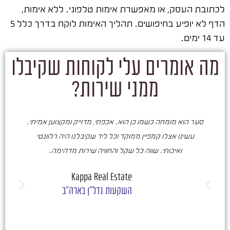
לכתובת העסק, או מאפשרת אימות טלפוני. ללא אימות,
הדף לא יופיע בחיפושים. תהליך האימות לוקח בדרך כלל 5
עד 14 ימים.
מה אומרים עלי לקוחות שקיבלו
ממני שירות?
סער הוא מומחה כשמו כן הוא. אכפתי, מדוייק ומקצוען אמיתי.
סע
עשינו אצלו קמפיין ממוקד וכל ליד שקיבלנו היה רלוונטי
ואיכותי. שווה כל שקל והחוויה שירות מדהימה.
ו
ש
Kappa Real Estate
השקעות נדל"ן בארה"ב