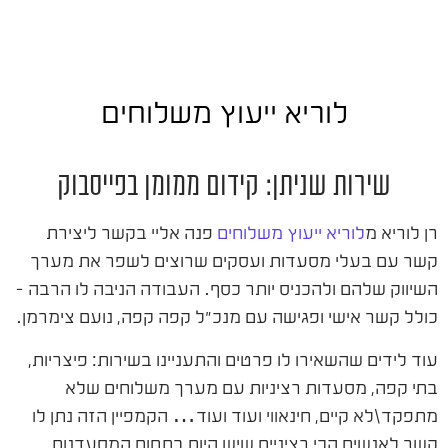
לוריא ייעוץ משלוחים
שירות שניתן: קידום ממומן בפייסבוק
רן לוריא מ
לוריא ייעוץ משלוחים
פנה אליי בקשר ליצירת
קשר עם בעלי מסעדות ועסקים שרוצים לשפר את מערך
השיווק שלהם ולהכניס יותר כסף. העבודה הניבה לו הרבה –
כולל קשר אישי ופגישה עם מנכ"ל קפה קפה, נועם צימרמן.
עוד לידים שהשאירו לו פרטים והתעניינו בשירות: פיצריות,
בתי קפה, מסעדות רציניות עם מערך משלוחים שלא
מתפקד\לא קיים, חינאווי ועוד ועוד… הקמפיין הזה נתן לו
קשר לאנשים הכי רציניים שיש היום בתחום המסעדנות.