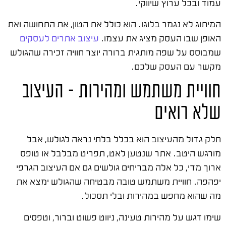
עמוד ובכל ערוץ שיווקי.
המיתוג לא נגמר בלוגו. הוא כולל את הטון, את התחושה ואת
האופן שבו העסק מציג את עצמו.
עיצוב אתרים לעסקים
שמבוסס על שפה מותגית ברורה יוצר חוויה זכירה שהגולש
מקשר עם העסק שלכם.
חוויית משתמש ומהירות – העיצוב
שלא רואים
חלק גדול מהעיצוב הוא בכלל בלתי נראה לגולש, אבל
מורגש היטב. אתר שנטען לאט, תפריט מבלבל או טופס
ארוך מדי, כל אלה מבריחים גולשים גם אם העיצוב הגרפי
יפהפה. חוויית משתמש טובה מבטיחה שהגולש ימצא את
מה שהוא מחפש במהירות ובלי תסכול.
שימו דגש על מהירות טעינה, ניווט פשוט וברור, וטפסים