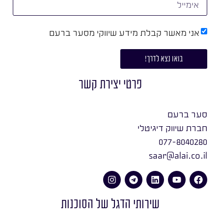
אני מאשר קבלת מידע שיווקי מסער ברעם
בואו נצא לדרך!
פרטי יצירת קשר
סער ברעם
חברת שיווק דיגיטלי
077-8040280
saar@alai.co.il
שירותי הדגל של הסוכנות