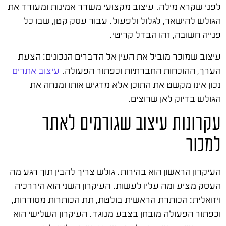
לפני שקרא מילה. עיצוב מקצועי משדר אמינות ומעודד את
הגולש להישאר, לגלול ולפעול. עבור עסק קטן, שבו כל
פנייה חשובה, זהו הבדל קריטי.
עיצוב שמוכר מוביל את העין אל הדברים הנכונים: הצעת
הערך, ההוכחות החברתיות וכפתור הפעולה.
עיצוב אתרים
נכון אינו מקשט את התוכן אלא מדגיש אותו ומנחה את
הגולש בדיוק לאן שרוצים.
עקרונות עיצוב שגורמים לאתר
למכור
העיקרון הראשון הוא בהירות. גולש צריך להבין תוך רגע מה
העסק מציע ומה עליו לעשות. העיקרון השני הוא היררכיה
ויזואלית: הכותרת הראשית בולטת, תת הכותרות מסודרות,
וכפתור הפעולה מובחן בצבע מנוגד. העיקרון השלישי הוא