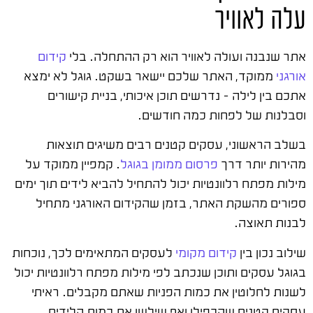
עלה לאוויר
אתר שנבנה ועולה לאוויר הוא רק ההתחלה. בלי
קידום
אורגני
ממוקד, האתר שלכם יישאר בשקט. גוגל לא ימצא
אתכם בין לילה – נדרשים תוכן איכותי, בניית קישורים
וסבלנות של לפחות כמה חודשים.
בשלב הראשוני, עסקים קטנים רבים משיגים תוצאות
מהירות יותר דרך
פרסום ממומן בגוגל
. קמפיין ממוקד על
מילות מפתח רלוונטיות יכול להתחיל להביא לידים תוך ימים
ספורים מהשקת האתר, בזמן שהקידום האורגני מתחיל
לבנות תאוצה.
שילוב נכון בין
קידום מקומי
לעסקים המתאימים לכך, נוכחות
בגוגל עסקים ותוכן שנכתב לפי מילות מפתח רלוונטיות יכול
לשנות לחלוטין את כמות הפניות שאתם מקבלים. ראיתי
עסקים קטנים שהכפילו ואף שילשו את כמות הלידים