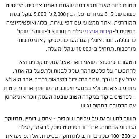
הטווח רחב מאוד ותלוי במה שאתם באמת צריכים. מיניסייט
פשוט של 3-5 עמודים יעלה בין 2,000 ל-5,000 שקל בעת
המודרנית. אתר מקצועי עם דפי שירות, בלוג ואופטימיזציה
בסיסית ל-
קידום אורגני
יעלה בין 5,000 ל-15,000 שקל
כהכללה. חנות אונליין עם מערכת סליקה, או מערכות
מורכבות, תתחיל ב-10,000 שקל ומעלה.
הטעות הכי נפוצה שאני רואה אצל עסקים קטנים היא
להתפשר על פלטפורמה שקל לבנות ולתפעל בה אתר,
אבל אין לו ערך. אתר כזה יכול להיראות נהדר, אבל הוא לא
מופיע בצ'אטים ולא במנועי חיפוש, מה שהופך אותו פרקטית
– לכרטיס ביקור במקרה הטוב שבעל העסק זוכר או מאחסן
את הכתובת במקום נגיש.
חשוב לחשוב גם על עלויות שוטפות – אחסון, דומיין, תחזוקה
ועדכוני אבטחה. אתר וורדפרס טיפוסי, לדוגמה, יעלה
כ-100-200 שקל בחודש לתחזוקה בסיסית. אל תפתיעו את