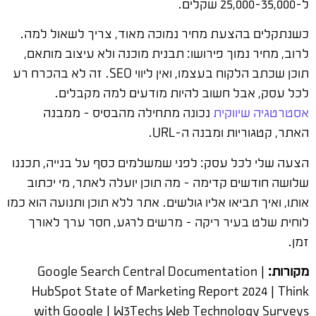
ל-25,000-35,000 שקלים.
כשנתקלים בהצעת מחיר נמוכה מאוד, צריך לשאול למה.
לרוב, מחיר נמוך פירושו: תבנית מוכנה ולא עיצוב מותאם,
תוכן שכתב הלקוח בעצמו, ואין ליווי SEO. זה לא בהכרח רע
לכל עסק, אבל חשוב להיות מודעים למה מקבלים.
אסטרטגיה שיווקית
נכונה מתחילה מהבסיס – ממבנה
האתר, קטגוריות ומבנה ה-URL.
הצעה שלי לכל עסק: לפני שמשלמים כסף על בנייה, תכננו
שלושה חודשים קדימה – מה תוכן יועלה לאתר, מי יכתוב
אותו, ואיך תביאו אליו גולשים. אתר ללא תוכן ותנועה הוא כמו
לוחית שלט בעיר ריקה – מרשים לרגע, חסר ערך לאורך
זמן.
מקורות:
Google Search Central Documentation |
HubSpot State of Marketing Report 2024 | Think
with Google | W3Techs Web Technology Surveys