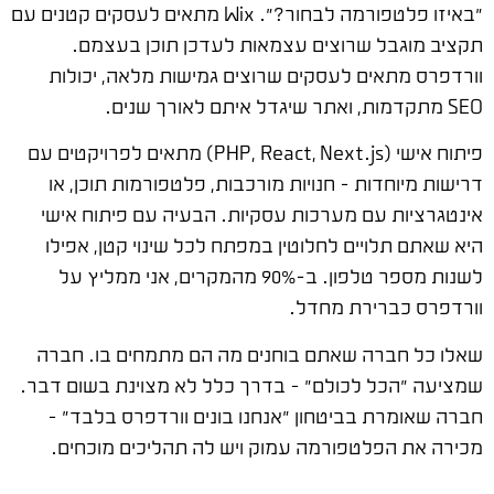
"באיזו פלטפורמה לבחור?". Wix מתאים לעסקים קטנים עם
תקציב מוגבל שרוצים עצמאות לעדכן תוכן בעצמם.
וורדפרס מתאים לעסקים שרוצים גמישות מלאה, יכולות
SEO מתקדמות, ואתר שיגדל איתם לאורך שנים.
פיתוח אישי (PHP, React, Next.js) מתאים לפרויקטים עם
דרישות מיוחדות – חנויות מורכבות, פלטפורמות תוכן, או
אינטגרציות עם מערכות עסקיות. הבעיה עם פיתוח אישי
היא שאתם תלויים לחלוטין במפתח לכל שינוי קטן, אפילו
לשנות מספר טלפון. ב-90% מהמקרים, אני ממליץ על
וורדפרס כברירת מחדל.
שאלו כל חברה שאתם בוחנים מה הם מתמחים בו. חברה
שמציעה "הכל לכולם" – בדרך כלל לא מצוינת בשום דבר.
חברה שאומרת בביטחון "אנחנו בונים וורדפרס בלבד" –
מכירה את הפלטפורמה עמוק ויש לה תהליכים מוכחים.