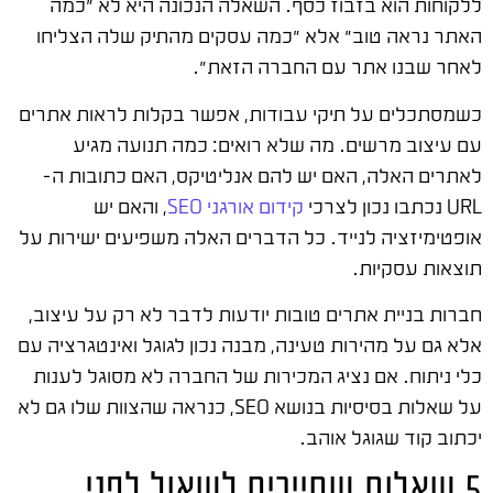
ללקוחות הוא בזבוז כסף. השאלה הנכונה היא לא "כמה
האתר נראה טוב" אלא "כמה עסקים מהתיק שלה הצליחו
לאחר שבנו אתר עם החברה הזאת".
כשמסתכלים על תיקי עבודות, אפשר בקלות לראות אתרים
עם עיצוב מרשים. מה שלא רואים: כמה תנועה מגיע
לאתרים האלה, האם יש להם אנליטיקס, האם כתובות ה-
URL נכתבו נכון לצרכי
קידום אורגני SEO
, והאם יש
אופטימיזציה לנייד. כל הדברים האלה משפיעים ישירות על
תוצאות עסקיות.
חברות בניית אתרים טובות יודעות לדבר לא רק על עיצוב,
אלא גם על מהירות טעינה, מבנה נכון לגוגל ואינטגרציה עם
כלי ניתוח. אם נציג המכירות של החברה לא מסוגל לענות
על שאלות בסיסיות בנושא SEO, כנראה שהצוות שלו גם לא
יכתוב קוד שגוגל אוהב.
5 שאלות שחייבים לשאול לפני