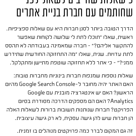
שחותמים עם חברת בניית אתרים
הדרך הטובה ביותר לסנן חברות היא עם שאלות ספציפיות.
ראשית, שאלו "תוכלו לתת לי שלושה לקוחות שאפשר
להתקשר אליהם?" – חברה שמאמינה בעבודתה לא תהסס
לתת עדויות. שנית, שאלו "מה התחזוקה החודשית שתידרש
ממני?" – כי אתר ללא תחזוקה שוטפת מתיישן ומתקלקל.
שאלות נוספות שמנפות חברות בינוניות מחברות טובות:
האם האתר יהיה מחובר ל-Google Search Console מהיום
הראשון? האם יש אינטגרציה מובנית עם Google
Analytics? האם הם מספקים הדרכה מסודרת בסיום
הפרויקט? חברות שנותנות תשובות ברורות לשאלות האלה
הן חברות שיש להן גישה עסקית, לא רק גישה עיצובית.
זה גם המקום לברר כמה פרויקטים מנוהלים בו זמנית.