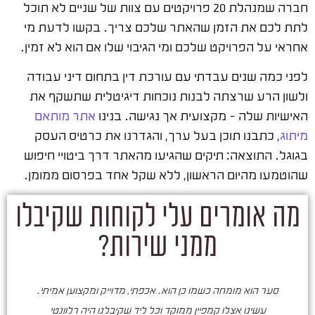
חברה שמנהלת 20 פרויקטים עם צוות של שניים לא תוכל
לתת לכם את הזמן שהאתר שלכם צריך. בקשו לדעת מי
אחראי על הפרויקט שלכם ומי הגיבוי שלו אם הוא לא זמין.
לפני כמה שנים עבדתי עם עורכת דין בתחום דיני עבודה
ולשון הרע שרצתה לבנות נוכחות דיגיטלית שתשקף את
האישיות שלה – מקצועית אך נגישה. בנינו
אתר מותאם
מיתוג
, כתבנו תוכן בעל ערך, והגדרנו את כרטיס העסק
בגוגל. התוצאה: תיקים שהגיעו מהאתר דרך ביטויי חיפוש
שהוטמעו מהיום הראשון, ללא שקל אחד בפרסום ממומן.
מה אומרים עלי לקוחות שקיבלו
ממני שירות?
סער הוא מומחה כשמו כן הוא. אכפתי, מדוייק ומקצוען אמיתי.
סע
עשינו אצלו קמפיין ממוקד וכל ליד שקיבלנו היה רלוונטי