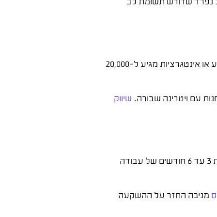
 נפרד שדורש תשומת לב
טווח המחירים לבניית אתר וורדפרס רחב מאוד. אתר ביזנס בסיסי מתחיל מ-3,000 עד 8,000 שקל, אתר מורכב עם מאגר מידע או אינטגרציות מגיע ל-20,000
נות עם ויטרינה שבורה.
שיווק
מי שמחליט לבנות בעצמו חוסך בעלויות אך משלם בזמן. ללמוד וורדפרס ברמה שמאפשרת לבנות אתר מקצועי לוקח לפחות 3 עד 6 חודשים של עבודה
ס
מניבה החזר על ההשקעה