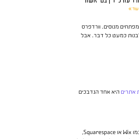
עוד »
מפתחים מנוסים. וורדפרס
שרת לבנות כמעט כל דבר. אבל
ת אתרים
היא אחד הנדבכים
וורדפרס היא מערכת ניהול תוכן (CMS) בקוד פתוח, כלומר כל אחד יכול להוריד ולהשתמש בה בחינם. בשונה מפלטפורמות כמו Wix או Squarespace,