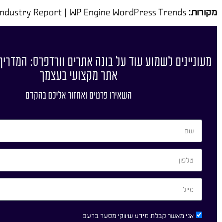
מקורות:
WordPress.org Statistics | W3Techs CMS Market Share | Kinsta WordPress Industry Report | WP Engine WordPress Trends
מעוניינים לשמוע עוד על בונה אתרים וורדפרס: המדריך
אתר מקצועי בעצמך
השאירו פרטים ואחזור אליכם בהקדם
אני מאשר קבלת מידע שיווקי מסער ברעם