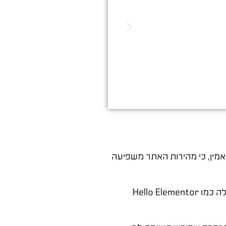
הדיגיטלי. שיווק שמביא ת
ואמין, כי מהירות האתר משפיעה
שלב שני הוא התקנת וורדפרס ובחירת תבנית. תבנית (theme) קובעת את המבנה הכללי של האתר. מומלץ לבחור תבנית קלה כמו Hello Elementor