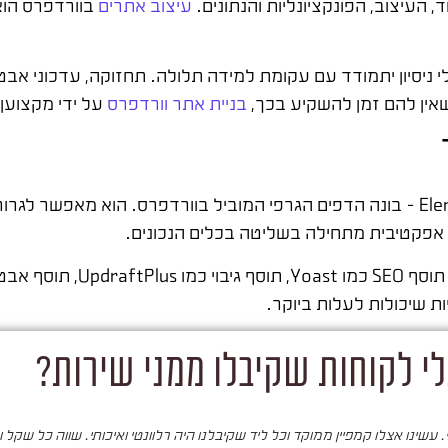
עיצוב, הפונקציונליות והנתונים.
עיצוב אתרים
בוורדפרס הוא
ניסיון יתמודד עם עקומת למידה תלולה. תחזוקה, עדכוני אבטחה
שאין להם זמן להשקיע בכך,
בניית אתר וורדפרס
על ידי מקצוען
הכלי הראשון שכל עובד עם וורדפרס חייב להכיר הוא Elementor – בונה הדפים הגרפי המוביל בוורדפ
אפקטיבית מתחילה בשליטה בכלים הנכונים.
י לקוחות שקיבלו ממני שירות?
עשינו אצלו קמפיין ממוקד וכל ליד שקיבלנו היה רלוונטי ואיכותי. שווה כל שקל 