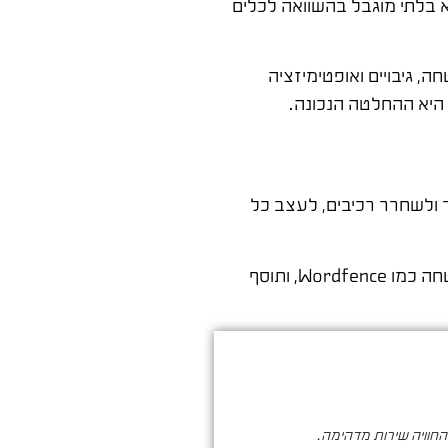
 בלתי מוגבל בהשוואה לכלים
, גיבויים ואופטימיזציה
 היא ההחלטה הנכונה.
רס. הוא מאפשר לגרור ולשחרר רכיבים, לעצב כל
בנוסף לאלמנטור, כל בונה אתרים וורדפרס מקצועי עובד עם: תוסף SEO כמו Yoast, תוסף גיבוי כמו UpdraftPlus, תוסף אבטחה כמו Wordfence, ותוסף
והחוויה שירות מדהימה.
סער ברעם הינו בעל מקצוע איכותי , א