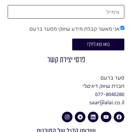
אני מאשר קבלת מידע שיווקי מסער ברעם
בואו נצא לדרך!
פרטי יצירת קשר
סער ברעם
חברת שיווק דיגיטלי
077-8040280
saar@alai.co.il
שירותי הדגל של הסוכנות