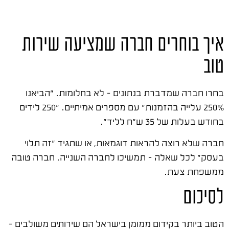
איך בוחרים חברה שמציעה שירות
טוב
בחרו חברה שמדברת בנתונים – לא בחלומות. "הביאנו
250% עלייה בהזמנות" עם מספרים אמיתיים. "250 לידים
בחודש בעלות של 35 ש"ח לליד".
חברה שלא רוצה להראות דוגמאות, או שתגיד "זה תלוי
בעסק" לכל שאלה – תמשיכו לחברה השנייה. חברה טובה
ממשפחת צעת.
לסיכום
הטוב ביותר בקידום ממומן בישראל הם שירותים משולבים –