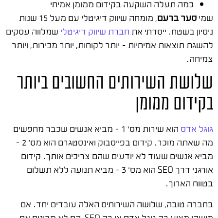
כמה תעלה השקעה בקידום ממומן אמיתי
שמי
סער ברעם
, מומחה שיווק דיגיטלי עם מעל 15 שנות
ניסיון בשטח. ייסדתי את
חברת שיווק דיגיטלי
שמלווה עסקים
להשגת תוצאות אמיתיות – יותר לקוחות, יותר מכירות, ויותר
צמיחה.
שלושת השירותים החשובים ביותר
בקידום ממומן
גוגל אדס
הוא שירות מס' 1 – מביא אנשים שכבר מחפשים
מה שאתה מוכר. קידום בפייסבוק ואינסטגרם הוא מס' 2 –
מביא אנשים שעוד לא יודעים שהם צריכים אותך. קידום
אורגני דרך SEO הוא מס' 3 – מביא תנועה ללא תשלום
בטווח הארוך.
בחברה טובה, שלושה השירותים האלה עובדים יחד. אם
מישהו מציע רק גוגל אדס או רק SEO, הם לא מבינים את