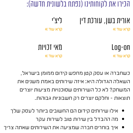
הכירו את לקוחותינו (נפתח בלשונית חדשה):
אורית בשן, עורכת דין
ליצ'י
קרא עוד »
קרא עוד »
Log-on
מאי זכויות
קרא עוד »
קרא עוד »
כשחברה או עסק קטן מחפש קידום ממומן בישראל,
השאלה הגדולה היא: איזה שירותים באמת משנים את
המשחק? לא כל השירותים שסוכנויות מציעות יוצרים
תוצאות – וחלקם יוצרים רק חשבוניות גבוהות.
אילו שירותים קידום הם החשובים ביותר לעסק שלך
מה ההבדל בין שירות טוב לשירות עקר
איך בוחרים חברה שמציעה את השירותים שאתה צריך