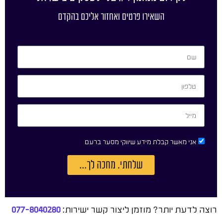
השאירו פרטים ואחזור אליכם בהקדם
אני מאשר קבלת מידע שיווקי מסער ברעם
שלחתי. מחכה לך...
רוצה לדעת יותר? מוזמן ליצור קשר ישירות:
077-8040280