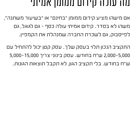
מה עולה קידום ממומן אמיתי
אם מישהו מציע קידום ממומן "בחינם" או "בשיעור משתנה",
משהו לא בסדר. קידום אמיתי עולה כסף – גם לגוגל, גם
לפייסבוק, גם לשכרת החברה שמנהלת את הקמפיין.
התקציב הנכון תלוי בעסק שלך. עסק קטן יכול להתחיל עם
2,000-5,000 ש"ח בחודש. עסק בינוני צריך 5,000-15,000
ש"ח בחודש. בלי תקציב הגון, לא תקבל תוצאות הגונות.