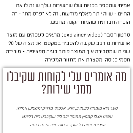
אמיתי שמספר בפניות שלו שהשירות שלך שינה לו את
החיים – שווה יותר מאלף מודעות. זה לא "פרסומת" – זה
הוכחה חברתית שהמוח הקונה מחפש.
סרטון הסבר (explainer video) מתאים לעסקים עם מוצר
או שירות מורכב שקשה להסביר בטקסט. אנימציה של 90
שניות שמסבירה איך המוצר פותר בעיה ספציפית – מורידה
חסמי כניסה ומקצרת את מחזור המכירה.
מה אומרים עלי לקוחות שקיבלו
ממני שירות?
סער הוא מומחה כשמו כן הוא. אכפתי, מדוייק ומקצוען אמיתי.
סע
עשינו אצלו קמפיין ממוקד וכל ליד שקיבלנו היה רלוונטי
ואיכותי. שווה כל שקל והחוויה שירות מדהימה.
ו
ש