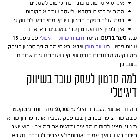
אילו סוגי סרטונים עובדים הכי טוב לעסקים
מה חייב להיות בסרטון לעסק שמביא לקוחות
כמה עולה הפקת סרטון שיווקי ומתי כדאי להשקיע
איך לפיץ את הסרטון כדי שאנשים יראו אותו
שמי
סער ברעם
, מייסד
חברת שיווק דיגיטלי
עם מעל 15
שנות ניסיון. ב
שיווק תוכן
ווידאו ראיתי מה הופך סרטון לעסק
מהשקעה מבוזבזת לנכס שיווקי שעובד שעות ארוכות
בשבילך.
למה סרטון לעסק עובד בשיווק
דיגיטלי
המוח האנושי מעבד ויזואלי פי 60,000 מהר יותר מטקסט.
כשמישהו צופה בסרטון שבו עסק מסביר את הפתרון שהוא
מציע, מציג לקוחות מרוצים ומדגים את המוצר – הוא יוצר
חיבור רגשי שאף עמוד "אודות" לא יצליח לשחזר. זה לא