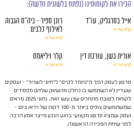
הכירו את לקוחותינו (נפתח בלשונית חדשה):
אייל בסרגליק, עו"ד
רונן ספיר – ביה"ס הגבוה
לאילוף כלבים
קרא עוד »
קרא עוד »
אורית בשן, עורכת דין
קלר ויליאמס
קרא עוד »
קרא עוד »
סרטון לעסק הפך מ"נחמד לקיים" ל"חיוני לשרוד" – ועסקים
שעדיין לא השתמשו בו כחלק מהשיווק שלהם מפסידים
לקוחות לטובת מתחרים שכן עשו זאת. נתוני 2025 מראים
שמשתמשים צופים ביותר מ-100 דקות של וידאו ביום –
ועסק שמציג סרטון מקצועי ברגע הנכון מייצר אמון הרבה
לפני שיחת המכירה הראשונה.