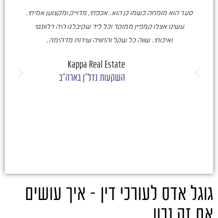
סער הוא מומחה כשמו כן הוא. אכפתי, מדוייק ומקצוען אמיתי.
סע
עשינו אצלו קמפיין ממוקד וכל ליד שקיבלנו היה רלוונטי
ואיכותי. שווה כל שקל והחוויה שירות מדהימה.
ו
ש
Kappa Real Estate
השקעות נדל"ן בארה"ב
גוגל אדס לעורכי דין – איך עושים
את זה נכון