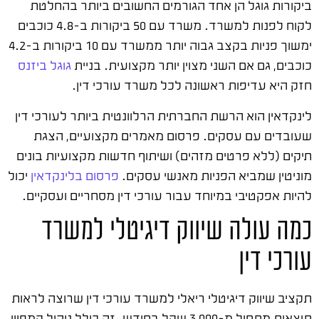
ביקורות גוגל הן אחד הגורמים החשובים ביותר בהחלטת
לקוח לפנות למשרד. משרד עם 50 ביקורות ב-4.8 כוכבים
ימשוך פניות בקצב גבוה יותר ממשרד עם 10 ביקורות ב-4.2
כוכבים, גם אם השני מצוין יותר מקצועית. בניית
גוגל ביזנס
חזק היא עדיפות ראשונה לכל משרד עורכי דין.
לינקדאין הוא הרשת החברתית הרלוונטית ביותר לעורכי דין
שעובדים עם עסקים. פרסום מאמרים מקצועיים, הצגת
תיקים (ללא פרטים מזהים) ושיתוף חדשות מקצועיות בונים
מוניטין שמביא הפניות מאנשי עסקים.
פרסום בלינקדאין
יכול
להיות אפקטיבי במיוחד עבור עורכי דין מסחריים ועסקיים.
כמה עולה שיווק דיגיטלי למשרד
עורכי דין
תקציב שיווק דיגיטלי ריאלי למשרד עורכי דין שרוצה לראות
תוצאות מתחיל מ-3,000 שקל בחודש. זה כולל ניהול קמפיין