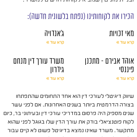
הכירו את לקוחותינו (נפתח בלשונית חדשה):
מאי זכויות
ג'אנדויה
קרא עוד »
קרא עוד »
אוהד אבירם – מתכנן
משרד עורך דין מנחם
פיננסי
גידרון
קרא עוד »
קרא עוד »
שיווק דיגיטלי לעורכי דין הוא אחד התחומים שהתפתחו
בצורה הדרמטית ביותר בשנים האחרונות. אם לפני עשר
שנים מספיק היה פרסום במדריכי עורכי דין ובעיתוני בר, כיום
לקוח פוטנציאלי בודק את עורך הדין שלו בגוגל לפני שהוא
מתקשר. משרד שאינו נמצא בדיגיטל פשוט לא קיים עבור