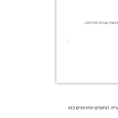
והחוויה שירות מדהימה.
סער ברעם הינו בעל מקצוע איכותי , א
הדיגיטלי. שיווק שמביא ת
ד נע בין 15 ל-80 ש"ח. תחומים תחרותיים כמו