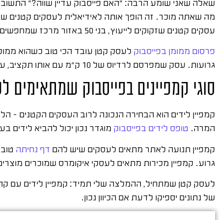
שאלה שאני שומע הרבה: "האם פייסבוק עדיין שווה?" התשובה 
עסקים קטנים שזקוקים לייעוץ, בני 50 באזור מרכז שמחפשים מוצר מסוים.
פרסום ממומן בפייסבוק
גרועות. עסק שמפרסם לרדיוס של 10 ק"מ עם אותו תקציב, עשוי לקבל 15-30 פניות חמות בחודש.
סוגי קמפיינים בפייסבוק שמתאימים ל
קמפיין לידים הוא הבחירה הנכונה לרוב העסקים הקטנים – הל
המרה.
טופס לידים בפייסבוק
מוגדר נכון יכול להביא לידים בעלות של 15-50 ש"ח,
קמפיין תנועה לאתר מתאים לעסקים שיש להם
דף נחיתה
טוב 
גרוע. קמפיין מכירות מתאים לעסקי איקומרס שמוכרים מוצרים 
של נתונים יספיקו לדעת אם הכיוון נכון.