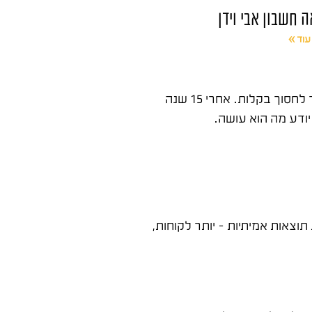
ה חשבון אבי וידן
עוד »
פרסום בפייסבוק לעסקים קטנים הוא הזדמנות אמיתית – אבל רוב עסקים קטנים מבזבזים כסף בגלל טעויות בסיסיות שאפשר לחסוך בקלות. אחרי 15 שנה
צאות אמיתיות – יותר לקוחות,