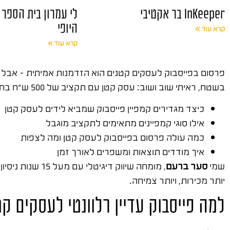
InKeeper בר אקטיבי
לי עמרון בית הספר
היופי
קרא עוד »
קרא עוד »
בשטח, ראיתי שוב ושוב: עסק קטן עם תקציב של 500 ש"ח בחודש יכול לקבל יותר לידים מעסק שמוציא 5,000 ש"ח – אם הוא יודע מה הוא עושה.
כיצד מגדירים קמפיין פייסבוק שמביא לידים לעסק קטן
אילו סוגי קמפיינים מתאימים לתקציב מוגבל
כמה עולה פרסום בפייסבוק לעסק קטן ומה לצפות
איך מודדים תוצאות ומשפרים לאורך זמן
שמי
סער ברעם
, מומחה שיווק דיגיטלי עם מעל 15 שנות ניסיון בשטח. ייסדתי את
יותר מכירות, ויותר צמיחה.
למה פייסבוק עדיין רלוונטי לעסקים קטנים