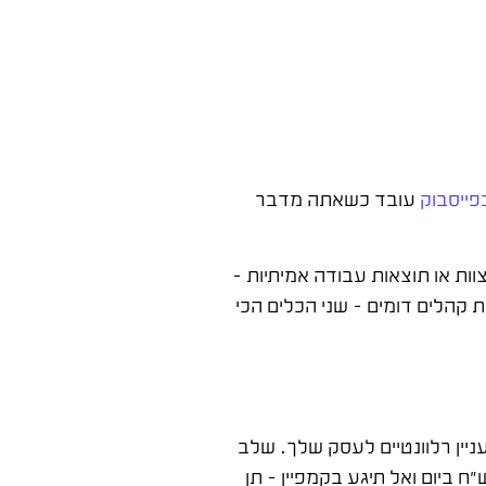
פייסבוק
עובד כשאתה מדבר
וות או תוצאות עבודה אמיתיות –
ת קהלים דומים – שני הכלים הכי
ניין רלוונטיים לעסק שלך. שלב
 צור 2-3 מודעות שונות עם תמונות אמיתיות ותוצאות אמיתיות מהעסק. שלב רביעי: הרץ 21 יום עם תקציב של 30-50 ש"ח ביום ואל תיגע בקמפיין – תן