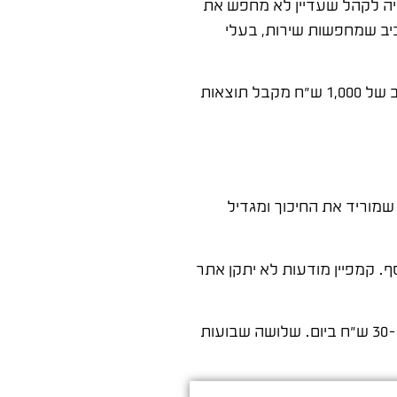
ייה לקהל שעדיין לא מחפש את
דיאלית לעסקים קטנים שרוצים להגיע לקהל מקומי ספציפי – אמהות בגיל 30-45 בתל אביב שמחפשות שירות, בעלי
לעסק קטן עובד הכי טוב כשהוא ממוקד גיאוגרפית ודמוגרפית. עסק שמפרסם לכל ישראל עם תקציב של 1,000 ש"ח מקבל תוצאות
שמוריד את החיכוך ומגדיל
. קמפיין מודעות לא יתקן אתר
לעסק קטן שמתחיל, ההמלצה שלי תמיד: קמפיין לידים עם קהל ממוקד גיאוגרפית, טופס פשוט עם 2-3 שדות, ותקציב של 30-50 ש"ח ביום. שלושה שבועות