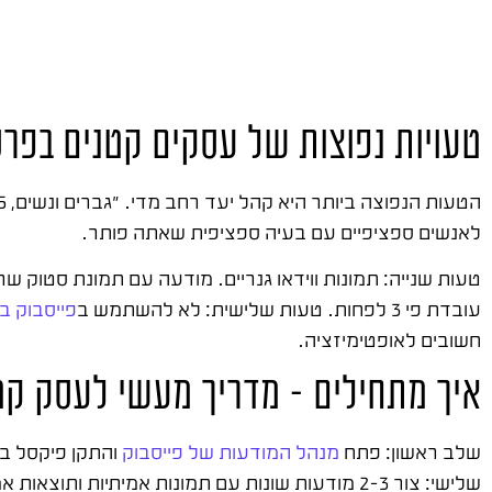
טעויות נפוצות של עסקים קטנים בפרס
הטעות הנפוצה ביותר היא קהל יעד רחב מדי. "גברים ונשים, 18-65, ישראל" – זה לא קהל יעד, זה בזבוז כסף.
לאנשים ספציפיים עם בעיה ספציפית שאתה פותר.
טעות שנייה: תמונות ווידאו גנריים. מודעה עם תמונת סטוק ש
עובדת פי 3 לפחות. טעות שלישית: לא להשתמש ב
פייסבוק ב
חשובים לאופטימיזציה.
איך מתחילים – מדריך מעשי לעסק קט
שלב ראשון: פתח
מנהל המודעות של פייסבוק
והתקן פיקסל בא