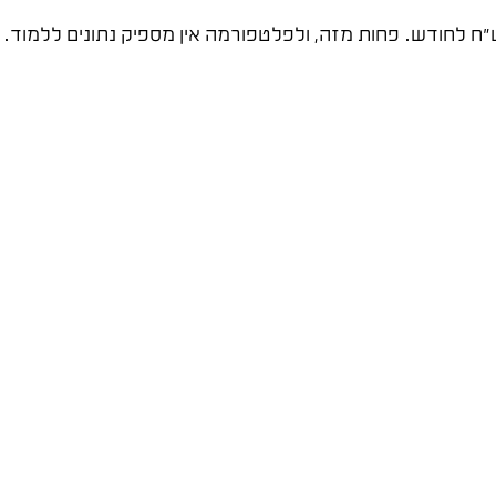
יב מינימלי שמאפשר ללמוד ולהתייעל הוא 1,000-1,500 ש"ח לחודש. פחות מזה, ולפלטפורמה אין מספי