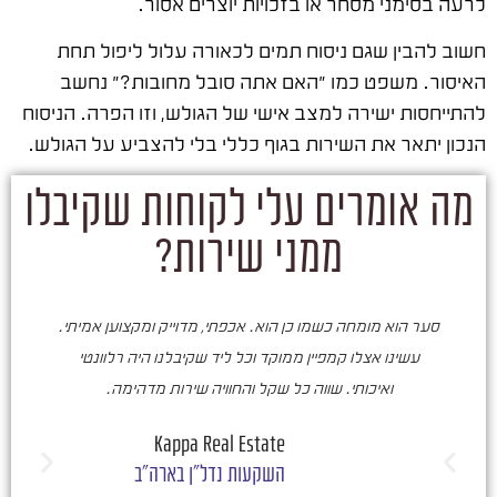
לרעה בסימני מסחר או בזכויות יוצרים אסור.
חשוב להבין שגם ניסוח תמים לכאורה עלול ליפול תחת
האיסור. משפט כמו "האם אתה סובל מחובות?" נחשב
להתייחסות ישירה למצב אישי של הגולש, וזו הפרה. הניסוח
הנכון יתאר את השירות בגוף כללי בלי להצביע על הגולש.
מה אומרים עלי לקוחות שקיבלו
ממני שירות?
סער הוא מומחה כשמו כן הוא. אכפתי, מדוייק ומקצוען אמיתי.
סע
עשינו אצלו קמפיין ממוקד וכל ליד שקיבלנו היה רלוונטי
ואיכותי. שווה כל שקל והחוויה שירות מדהימה.
ו
ש
Kappa Real Estate
השקעות נדל"ן בארה"ב