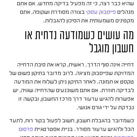
שהיא כבר רצה, כי זה מפעיל בדיקה מחדש. אם אתם
מנהלים
פייסבוק עסקי
בצורה מסודרת ושקופה, אתם
מקטינים משמעותית את הסיכון להגבלות.
מה עושים כשמודעה נדחית או
חשבון מוגבל
דחייה אינה סוף הדרך. ראשית, קראו את סיבת הדחייה
המדויקת שפייסבוק מציגה. לרוב מדובר בתיקון פשוט של
טקסט או תמונה. לאחר התיקון ניתן לשלוח את המודעה
לבדיקה חוזרת. אם אתם משוכנעים שהדחייה שגויה, יש
אפשרות להגיש ערעור דרך מרכז החשבון, ובקשה זו
נבדקת על ידי גורם אנושי.
כשמדובר בהגבלת חשבון, חשוב לפעול בקור רוח, לתעד
הכל ולהגיש ערעור מסודר. בניית אסטרטגיית
פרסום