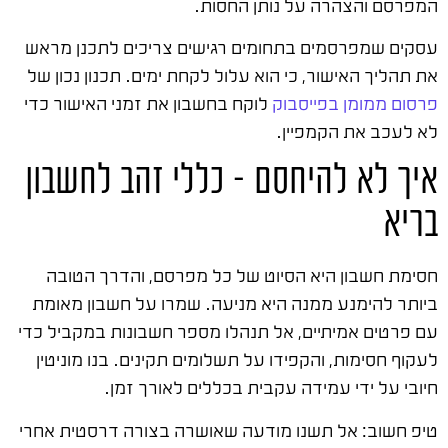
המפרסם והצהרה על נותן החסות.
עסקים שמפרסמים בתחומים רגישים צריכים לתכנן מראש
את תהליך האישור, כי הוא עלול לקחת ימים. תכנון נכון של
פרסום ממומן בפייסבוק
לוקח בחשבון את זמני האישור כדי
לא לעכב את הקמפיין.
איך לא להיחסם – כללי זהב לחשבון
בריא
חסימת חשבון היא הסיוט של כל מפרסם, והדרך הטובה
ביותר להימנע ממנה היא מניעה. שמרו על חשבון מאומת
עם פרטים אמיתיים, אל תנהלו מספר חשבונות במקביל כדי
לעקוף חסימות, והקפידו על תשלומים תקינים. בנו מוניטין
חיובי על ידי עמידה עקבית בכללים לאורך זמן.
טיפ חשוב: אל תשנו מודעה שאושרה בצורה דרסטית אחרי