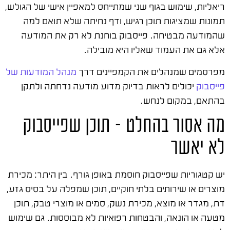
ריאליות, שימוש בגוף שני שמתייחס למאפיין אישי של הגולש,
תמונות שמציגות תוכן רגיש, ודף נחיתה שלא תואם למה
שהמודעה מבטיחה. פייסבוק בוחנת לא רק את המודעה
אלא גם את העמוד שאליו היא מובילה.
מפרסמים שמנהלים את הקמפיינים דרך
מנהל המודעות של
פייסבוק
יכולים לראות בדיוק מדוע מודעה נדחתה ולתקן
בהתאם, במקום לנחש.
מה אסור בהחלט – תוכן שפייסבוק
לא יאשר
יש קטגוריות שפייסבוק חוסמת באופן גורף. בין היתר: מכירת
מוצרים או שירותים בלתי חוקיים, תוכן שמפלה על בסיס גזע,
דת, מגדר או מוצא, מכירת נשק, סמים או מוצרי טבק, תוכן
מטעה או הונאה, והבטחות רפואיות לא מבוססות. גם שימוש