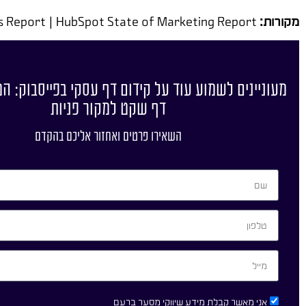
מקורות:
Meta Business Help Center | Facebook Blueprint | Hootsuite Social Trends Report | HubSpot State of Marketing Report
מעוניינים לשמוע עוד על קידום דף עסקי בפייסבוק: ה
דף שקט למקור פניות
השאירו פרטים ואחזור אליכם בהקדם
אני מאשר קבלת מידע שיווקי מסער ברעם