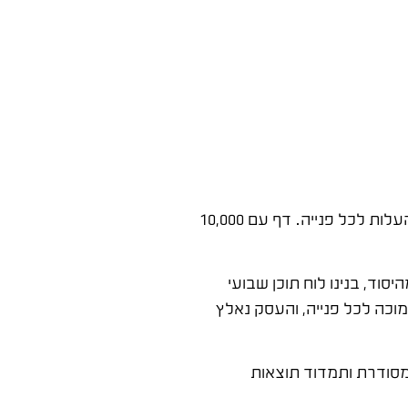
הסטנדרט היחיד שמשנה הוא תוצאות מדידות. לא מספר לייקים ולא מספר עוקבים, אלא כמה פניות ולקוחות הדף מביא ומה העלות לכל פנייה. דף עם 10,000
וד, בנינו לוח תוכן שבועי
וכה לכל פנייה, והעסק נאלץ
ודרת ותמדוד תוצאות