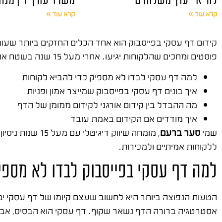
קרא עוד »
קרא עוד »
קידום דף עסקי בפייסבוק הוא אחד הכלים החזקים ביותר שעומד
פוסטים ומחכים שהלקוחות יגיעו. אחרי מעל 15 שנה בשטח אני יכול להגיד בוודאות: דף עסקי שלא מקודם נכון הוא נכס רדום שלא מביא אף לקוח.
למה דף עסקי לבדו לא מספיק כדי להביא לקוחות
איך בונים דף עסקי בפייסבוק שמייצר אמון ופניות
מה ההבדל בין קידום אורגני לקידום ממומן של הדף
איך מודדים אם הקידום באמת עובד
שמי
סער ברעם
, מומחה שיווק דיגיטלי עם מעל 15 שנות ניסיון בשטח. ייסדתי את
ללקוחות אמיתיים ולמכירות.
למה דף עסקי בפייסבוק לבדו לא מספי
הטעות הנפוצה ביותר היא לחשוב שעצם קיומו של דף עסקי יבי
אסטרטגיה ברורה הדף נשאר שקוף. דף עסקי הוא הבסיס, אבל 