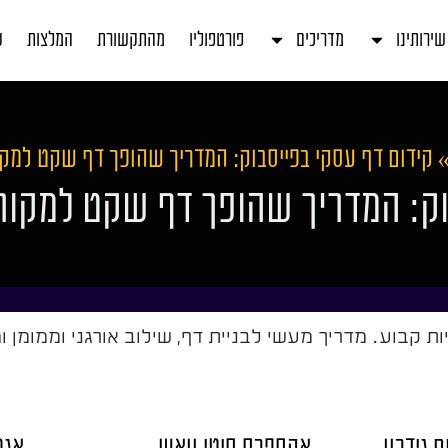
שירותינו
מדריכים
פורטפוליו
מהתקשורת
המלצות
ע
קידום דף עסקי בפייסבוק: המדריך שהופך דף שקט למקו
וק: המדריך שהופך דף שקט למקור 
ות קבוע. מדריך מעשי לבניית דף, שילוב אורגני וממומן 
 גידרון
אקספרס סיטי וואש
אגמ