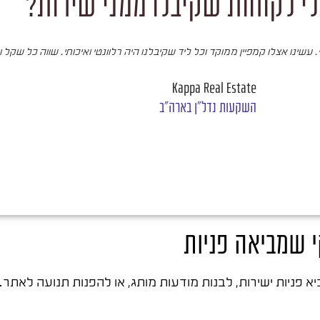
י לקוחות שקיבלו ממני שירות?
עשינו אצלו קמפיין ממוקד וכל ליד שקיבלנו היה רלוונטי ואיכותי. שווה כל שקל 
Kappa Real Estate
השקעות נדל"ן בארה"ב
י שמביאה פניות
פניות ישירות, לבנות מודעות מותג, או להפנות תנועה לאתר.