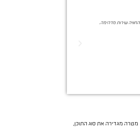
והחוויה שירות מדהימה.
סער ברעם הינו בעל מקצוע איכותי , א
הדיגיטלי. שיווק שמביא ת
 מטרה מגדירה את סוג התוכן,