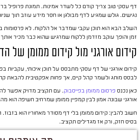
דף עסקי טוב צריך קודם כל לשדר אמינות. תמונת פרופיל ברו
נגישים. גולש שמגיע לדף מבולגן או חסר מידע עוזב תוך שנ
השלב הבא הוא תוכן עקבי שמדבר אל הלקוח. לא פרסומות בלבד
זמן והופך עוקב מזדמן ללקוח שמרגיש שהוא כבר מכיר אותך.
קידום אורגני מול קידום ממומן של הד
קידום אורגני של דף עסקי מתבסס על תוכן איכותי, עקביות בפ
לבסס מותג ולשמר קהל קיים, אך פחות אפקטיבית להבאת קה
כאן נכנס
פרסום ממומן בפייסבוק
. עם תקציב מדויק אפשר להציג
אורגני שבונה אמון לבין קמפיין ממומן שמרחיב חשיפה הוא מה
חשוב להבין: קידום ממומן בלי דף מסודר מאחוריו הוא בזבוז.
בסיס חזק, ורק אז מגדילים תקציב.