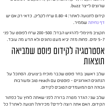
שרוצים לייצר buzz.
קידום לתנועה לאתר: 0.80-4 ש"ח לקליק. כדאי רק אם יש
דף נחיתה
שממיר.
תקציב מינימלי להרגיש הבדל: 200-500 ש"ח לפוסט על פני
5-7 ימים. פחות מזה יביא מעט נתונים ולא תדע מה עובד.
אסטרטגיה לקידום פוסט שמביאה
תוצאות
שלב ראשון: בחר פוסט שכבר מוכיח ביצועים. הסתכל על
הנתונים האורגניים – פוסטים עם reach טוב ומעורבות
גבוהה הם המועמדים הטובים לקידום.
שלב שני: הגדר מטרה ברורה לפני שאתה לוחץ על כפתור
הקידום. האם אתה רוצה לידים? מכירות? תנועה לאתר? כל