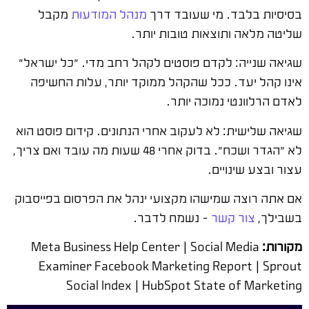
בסיסיות בלבד. מי שעובד דרך
מנהל המודעות
מקבל
שליטה מלאה ותוצאות טובות יותר.
שגיאה שנייה: לקדם פוסטים לקהל רחב מדי. "כל ישראל"
אינו קהל יעד. ככל שהקהל ממוקד יותר, עלות החשיפה
לאדם הרלוונטי נמוכה יותר.
שגיאה שלישית: לא לעקוב אחרי הנתונים. קידום פוסט הוא
לא "הגדר ושכח". בדוק אחרי 48 שעות מה עובד ואם צריך,
עצור ובצע שינויים.
אם אתה רוצה שמישהו מקצועי ינהל את הפרסום בפייסבוק
בשבילך,
צור קשר
– נשמח לדבר.
מקורות:
Meta Business Help Center | Social Media
Examiner Facebook Marketing Report | Sprout
Social Index | HubSpot State of Marketing