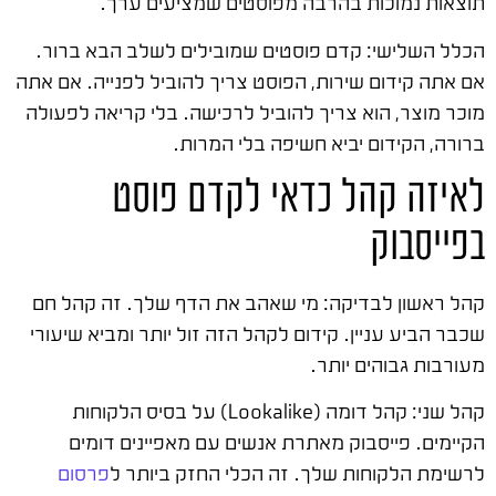
תוצאות נמוכות בהרבה מפוסטים שמציעים ערך.
הכלל השלישי: קדם פוסטים שמובילים לשלב הבא ברור.
אם אתה קידום שירות, הפוסט צריך להוביל לפנייה. אם אתה
מוכר מוצר, הוא צריך להוביל לרכישה. בלי קריאה לפעולה
ברורה, הקידום יביא חשיפה בלי המרות.
לאיזה קהל כדאי לקדם פוסט
בפייסבוק
קהל ראשון לבדיקה: מי שאהב את הדף שלך. זה קהל חם
שכבר הביע עניין. קידום לקהל הזה זול יותר ומביא שיעורי
מעורבות גבוהים יותר.
קהל שני: קהל דומה (Lookalike) על בסיס הלקוחות
הקיימים. פייסבוק מאתרת אנשים עם מאפיינים דומים
לרשימת הלקוחות שלך. זה הכלי החזק ביותר ל
פרסום