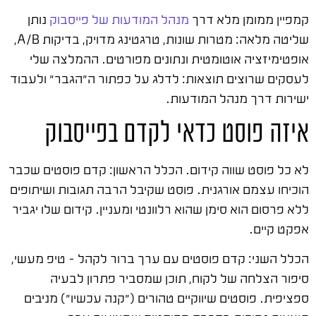
קמפיין ממומן מלא דרך
מנהל המודעות של פייסבוק
נותן
שליטה מלאה: מטרות שונות, טרגטינג מדויק, בדיקות A/B,
אופטימיזציה אוטומטית ונתונים מפורטים. ההמלצה שלי
לעסקים שרוצים תוצאות: לדלג על כפתור ה"הגבר" ולעבוד
ישירות דרך מנהל המודעות.
איזה פוסט כדאי לקדם בפייסבוק
לא כל פוסט שווה קידום. הכלל הראשון: קדם פוסטים שכבר
הוכיחו עצמם אורגנית. פוסט שקיבל הרבה תגובות ושיתופים
ללא פרסום הוא סימן שהוא רלוונטי ומעניין. קידום שלו יגביר
אפקט קיים.
הכלל השני: קדם פוסטים עם ערך ברור לקהל – טיפ מעשי,
סיפור הצלחה של לקוח, תוכן שמסביר פתרון לבעיה
ספציפית. פוסטים שיווקיים טהורים ("קנה עכשיו") מניבים