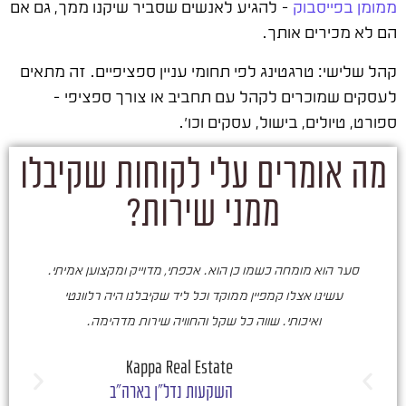
ממומן בפייסבוק
– להגיע לאנשים שסביר שיקנו ממך, גם אם
הם לא מכירים אותך.
קהל שלישי: טרגטינג לפי תחומי עניין ספציפיים. זה מתאים
לעסקים שמוכרים לקהל עם תחביב או צורך ספציפי –
ספורט, טיולים, בישול, עסקים וכו'.
מה אומרים עלי לקוחות שקיבלו
ממני שירות?
סער הוא מומחה כשמו כן הוא. אכפתי, מדוייק ומקצוען אמיתי.
סע
עשינו אצלו קמפיין ממוקד וכל ליד שקיבלנו היה רלוונטי
ואיכותי. שווה כל שקל והחוויה שירות מדהימה.
ו
ש
Kappa Real Estate
השקעות נדל"ן בארה"ב