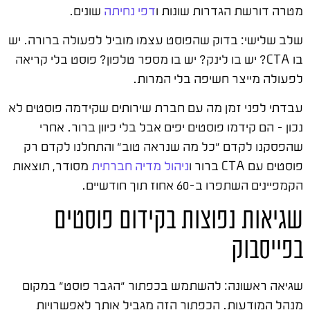
מטרה דורשת הגדרות שונות ו
דפי נחיתה
שונים.
שלב שלישי: בדוק שהפוסט עצמו מוביל לפעולה ברורה. יש
בו CTA? יש בו לינק? יש בו מספר טלפון? פוסט בלי קריאה
לפעולה מייצר חשיפה בלי המרות.
עבדתי לפני זמן מה עם חברת שירותים שקידמה פוסטים לא
נכון – הם קידמו פוסטים יפים אבל בלי כיוון ברור. אחרי
שהפסקנו לקדם "כל מה שנראה טוב" והתחלנו לקדם רק
פוסטים עם CTA ברור ו
ניהול מדיה חברתית
מסודר, תוצאות
הקמפיינים השתפרו ב-60 אחוז תוך חודשיים.
שגיאות נפוצות בקידום פוסטים
בפייסבוק
שגיאה ראשונה: להשתמש בכפתור "הגבר פוסט" במקום
מנהל המודעות. הכפתור הזה מגביל אותך לאפשרויות