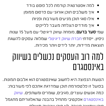
למה אסטרטגיה קודמת לכל פוסט בודד
איך משלבים תוכן אורגני עם פרסום ממומן
אילו סוגי תוכן מניעים מעורבות ופניות
איך מודדים הצלחה מעבר ללייקים
שמי
סער ברעם
, מומחה שיווק דיגיטלי עם מעל 15 שנות
ניסיון. ייסדתי
חברת שיווק דיגיטלי
שמלווה עסקים להשגת
תוצאות מדידות, יותר לידים ויותר מכירות.
למה רוב העסקים נכשלים בשיווק
באינסטגרם
הטעות הנפוצה היא לחשוב שאינסטגרם הוא אלבום תמונות.
בפועל זו פלטפורמת תוכן שמדרגת אתכם לפי מעורבות:
כמה אנשים עוצרים, מגיבים, שומרים ומשתפים.
שיווק
באינסטגרם
אפקטיבי מתחיל בהבנה שהאלגוריתם מתגמל
תוכן שמייצר תגובה, לא תוכן שנראה מושלם.