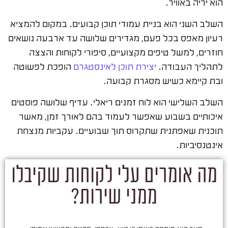
הוא יריה באוויר.
השלב השני הוא בניית עמודי תוכן קבועים. במקום להמציא
רעיון מאפס בכל פעם, מגדירים שלושה עד ארבעה נושאים
חוזרים, למשל טיפים מקצועיים, סיפורי לקוחות והצצה
לתהליך העבודה.
יצירת תוכן לאינסטגרם
הופכת לפשוטה
ובת קיימא כשיש מסגרת קבועה.
השלב השלישי הוא לוח זמנים ריאלי. עדיף שלושה פוסטים
איכותיים בשבוע שאפשר לעמוד בהם לאורך זמן, מאשר
תוכנית שאפתנית שתקרוס תוך שבועיים. עקביות מנצחת
אינטנסיביות.
מה אומרים עלי לקוחות שקיבלו
ממני שירות?
סער הוא מומחה כשמו כן הוא. אכפתי, מדוייק ומקצוען אמיתי.
סע