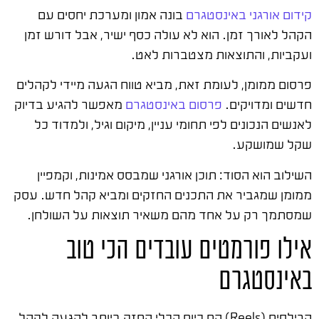
קידום אורגני באינסטגרם
בונה אמון ומערכת יחסים עם
הקהל לאורך זמן. הוא לא עולה כסף ישיר, אבל דורש זמן
ועקביות, והתוצאות מצטברות לאט.
פרסום ממומן, לעומת זאת, מביא טווח הגעה מיידי לקהלים
חדשים ומדויקים.
פרסום באינסטגרם
מאפשר להגיע בדיוק
לאנשים הנכונים לפי תחומי עניין, מיקום וגיל, ולמדוד כל
שקל שמושקע.
השילוב הוא הסוד: תוכן אורגני שמבסס אמינות, וקמפיין
ממומן שמגביר את התכנים החזקים ומביא קהל חדש. עסק
שמסתמך רק על אחד מהם משאיר תוצאות על השולחן.
אילו פורמטים עובדים הכי טוב
באינסטגרם
הרילסים (Reels) הם כיום הכלי החזק ביותר להגעה לקהל