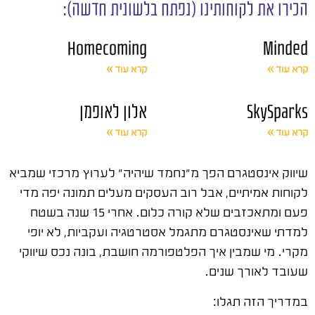
הכירו את לקוחותינו (נפתח בלשונית חדשה):
Homecoming
Minded
קרא עוד »
קרא עוד »
SkySparks
אלון לאופמן
קרא עוד »
קרא עוד »
שיווק אינסטגרם הפך מ"נחמד שיהיה" לערוץ מרכזי שמביא
לקוחות אמיתיים, אבל רוב העסקים מעלים תמונה יפה מדי
פעם ומתאכזבים שלא קורה כלום. אחרי 15 שנה בשטח
למדתי שאינסטגרם מתגמל אסטרטגיה ועקביות, לא יופי
מקרי. מי שמבין איך הפלטפורמה חושבת, בונה נכס שיווקי
שעובד לאורך שנים.
במדריך הזה תגלו: