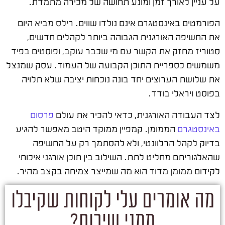
על עניין לאורך זמן ומונע תחושה של מכירה מתמדת.
הפורמטים באינסטגרם אינם נולדו שווים. רילס מביא היום
את החשיפה האורגנית הגבוהה ביותר לקהלים חדשים,
סטוריז מחזק את הקשר עם מי שכבר עוקב, ופוסטים בפיד
משמשים כספריית התוכן הקבועה של העמוד. עסק שמנצל
את שלושת הערוצים יחד בונה נוכחות יציבה שלא תלויה
בפוסט ויראלי בודד.
לצד העבודה האורגנית, כדאי להכיר את עולם
פרסום
באינסטגרם
הממומן. קמפיין ממוקד היטב מאפשר להגיע
בדיוק לקהל הרלוונטי, ולא להסתמך רק על החשיפה
שהאלגוריתם מחליט לתת. השילוב בין תוכן אורגני איכותי
לקידום ממומן מדוד הוא מה שמייצר צמיחה בקצב מהיר.
מה אומרים עלי לקוחות שקיבלו
ממני שירות?