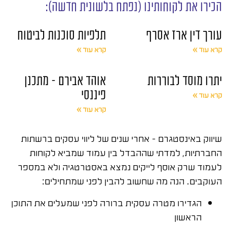
הכירו את לקוחותינו (נפתח בלשונית חדשה):
עורך דין ארז אסרף
תלפיות סוכנות לביטוח
קרא עוד »
קרא עוד »
יתרו מוסד לבוררות
אוהד אבירם – מתכנן
פיננסי
קרא עוד »
קרא עוד »
שיווק באינסטגרם – אחרי שנים של ליווי עסקים ברשתות
החברתיות, למדתי שההבדל בין עמוד שמביא לקוחות
לעמוד שרק אוסף לייקים נמצא באסטרטגיה ולא במספר
העוקבים. הנה מה שחשוב להבין לפני שמתחילים:
הגדירו מטרה עסקית ברורה לפני שמעלים את התוכן
הראשון