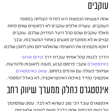
עוקבים
אחת הטעויות הנפוצות היא למדוד הצלחה במספר
העוקבים. עשרת אלפים עוקבים לא רלוונטיים שווים פחות
מאלף עוקבים שהם קהל היעד המדויק שלכם. עוקבים
קנויים או לא ממוקדים פוגעים באחוזי המעורבות, ובכך
דווקא מקטינים את החשיפה שהאלגוריתם נותן לתוכן שלכם.
הדרך לבנות קהל אמיתי עוברת דרך
קידום אורגני
באינסטגרם
עקבי: פרסום קבוע, מענה לתגובות ולהודעות,
ושיתופי פעולה עם גורמים בתחום.
שיווק באינסטגרם
אפקטיבי נמדד באיכות האינטראקציה, לא בגודל המספר.
אינסטגרם כחלק ממערך שיווק רחב
אינסטגרם עובד הכי טוב כשהוא לא לבד. עסק שמסתמך
על רשת חברתית אחת בלבד חשוף לשינויי אלגוריתם