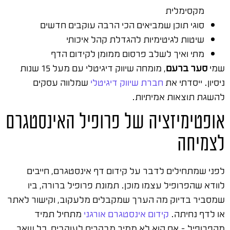
מקסימלית
סוגי תוכן שמביאים הכי הרבה עוקבים חדשים
שיטות לגיטימיות להגדלת קהל איכותי
מתי ואיך לשלב פרסום ממומן לקידום הדף
שמי
סער ברעם
, מומחה שיווק דיגיטלי עם מעל 15 שנות
ניסיון. ייסדתי את
חברת שיווק דיגיטלי
שמלווה עסקים
להשגת תוצאות אמיתיות.
אופטימיזציה של פרופיל האינסטגרם
לצמיחה
לפני שמתחילים לדבר על קידום דף אינסטגרם, חייבים
לוודא שהפרופיל עצמו מוכן. תמונת פרופיל ברורה, ביו
שמסביר בדיוק מה הערך שמקבלים מלעקוב, וקישור לאתר
או לדף נחיתה.
קידום אינסטגרם אורגני
מתחיל תמיד
מהפרופיל – אם הוא לא ממיר מבקרים לעוקבים, כל שאר