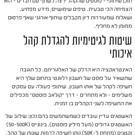
תוכן שיתופי – פוסטים שהקהל ירצה לשתף עם חברים – הוא
הצמיחה הכי טבעית. טיפים שימושיים, מידע מפתיע,
ושאלות שמעוררות דיון מקבלים שיתוף אורגני שאף פרסום
ממומן לא מחליף.
שיטות לגיטימיות להגדלת קהל
איכותי
האינטראקציה היא הדלק של האלגוריתם. כל תגובה
שתשאיר על פוסט של חשבון רלוונטי בתחום שלך היא
חשיפה לקהל של אותו חשבון. שיתופי פעולה עם עסקים
משלימים – ולא מתחרים – דרך "קולאב פוסטס" מכפילים
את החשיפה לשני הקהלים בו זמנית.
האשטגים עדיין עובדים כשמשתמשים בהם נכון: שילוב של
האשטגים גדולים (מעל מיליון פוסטים), בינוניים (50-500K)
וקטנים (מתחת ל-50K) נותן חשיפה לרמות שונות של קהל.