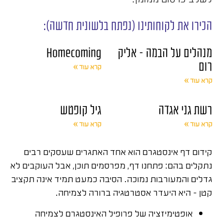
הכירו את לקוחותינו (נפתח בלשונית חדשה):
מנהלים על הבמה – אליק
Homecoming
רום
קרא עוד »
קרא עוד »
רשת גני אגדה
גיל קופטש
קרא עוד »
קרא עוד »
קידום דף אינסטגרם הוא אחד האתגרים שעסקים רבים
נתקלים בהם: פתחנו דף, מפרסמים תוכן, אבל העוקבים לא
גדלים והמעורבות נמוכה. הסיבה כמעט תמיד אינה תקציב
קטן – היא היעדר אסטרטגיה ברורה לצמיחה.
אופטימיזציה של פרופיל האינסטגרם לצמיחה