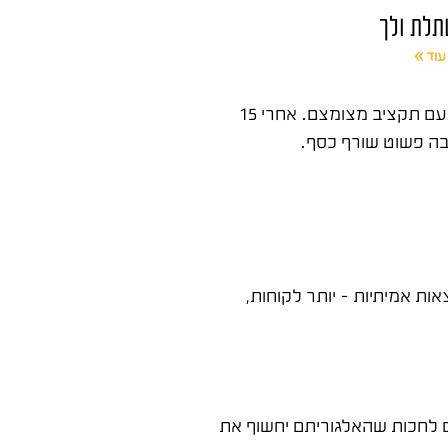
לת ולך
עוד »
פוסט ממומן באינסטגרם הוא אחת הדרכים המהירות והאפקטיביות ביותר להגיע לקהל חדש, לייצר פניות ולמכור, גם לעסקים עם תקציב מצומצם. אחרי 15
בה פשוט שורף כסף.
ת אמיתיות – יותר לקוחות,
 לחכות שהאלגוריתם יחשוף את