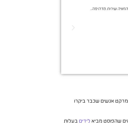
והחוויה שירות מדהימה.
סער ברעם הינו בעל מקצוע איכותי , א
הדיגיטלי. שיווק שמביא ת
רמרקט אנשים שכבר ביקרו
ואים שהפוסט מביא
לידים
בעלות