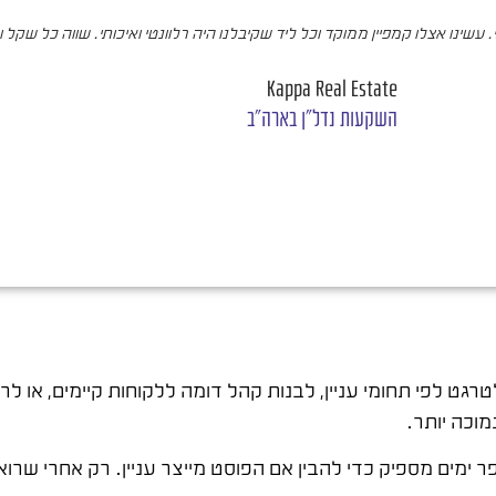
עשינו אצלו קמפיין ממוקד וכל ליד שקיבלנו היה רלוונטי ואיכותי. שווה כל שקל 
Kappa Real Estate
השקעות נדל"ן בארה"ב
גט לפי תחומי עניין, לבנות קהל דומה ללקוחות קיימים, או ל
מוכה יותר.
ר ימים מספיק כדי להבין אם הפוסט מייצר עניין. רק אחרי שר