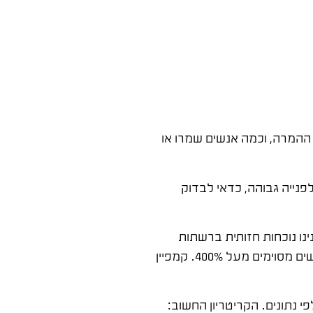
ההמרה, וכמה אנשים שמרו או
נייה גבוהה, כדאי לבדוק
ו נוכחות חזותית ברשתות
החברתיות לצד עבודת SEO והרצנו קמפיין ספא ממוקד. התוצאה: 250% יותר הזמנות מהאתר בהשוואת 2018 ל-2019, ובחודשים מסוימים מעל 400%. קמפיין
 נתונים. הקריטריון החשוב: