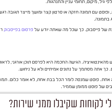
 גיל, מיקום, תחומי עניין והתנהגות.
, ופוסט עם תמונה חזקה או סרטון קצר ומושך מייצר תגובה רגש
 בתמונה.
ת של פייסבוק. כך שכל מה שאתה יודע על
פרסום בפייסבוק
רל
 מהאינטואיציה. הגישה החכמה היא לפרסם תוכן אורגני, לראו
 כך אתה מסתמך על נתונים אמיתיים ולא על ניחוש.
אחת. פוסט שמנסה לומר הכל בבת אחת, לא אומר כלום. תמונ
ים של פוסט ממומן שממיר.
י לקוחות שקיבלו ממני שירות?