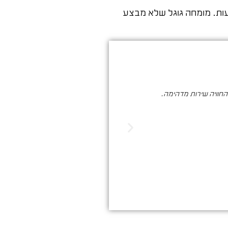
נעות. מומחה גוגל שלא מבצע
והחוויה שירות מדהימה.
סער ברעם הינו בעל מקצוע איכותי , א
הדיגיטלי. שיווק שמביא ת