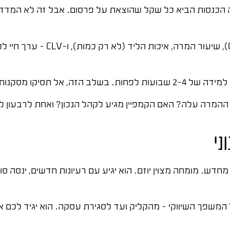
ור ביותר הוא ROAS – Return on Ad Spend. כמה הכנסות הביא כל שקל שהוצאת על פרסום. אב
מודרני, צריך לעקוב גם אחרי עלות-לליד (
. תנו לנתונים להצטבר.
ההמרה עלה? האם הקמפיין מגיע לקהל הנכון? ואחת לרבעון ל
ני
דש. מומחה מצוין יוזם. הוא יגיע עם רעיונות חדשים, ינסה סוגי
ל המשפך השיווקי – מהקליק ועד לסגירת עסקה. הוא יגיד לכם 