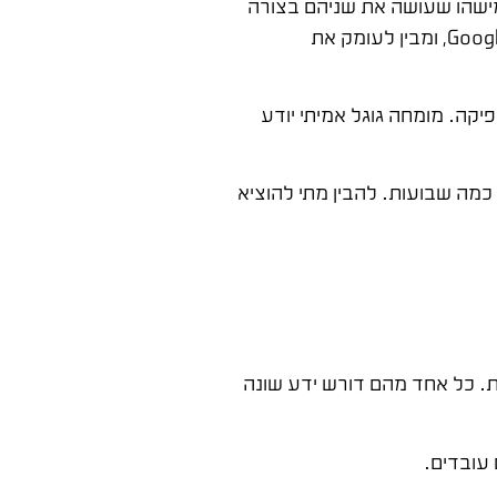
ומישהו שעושה את שניהם בצורה
בינונית. מומחה גוגל הוא ספציפי יותר – מדובר במישהו שהתמחה בפלטפורמות של גוגל, בעיקר Google Ads ו-Google Analytics, ומבין לעומק את
תעודה לבדה לא מספיקה. מומחה גוגל אמיתי יודע
כמה שבועות. להבין מתי להוציא
יות. כל אחד מהם דורש ידע שונה
עובדים.