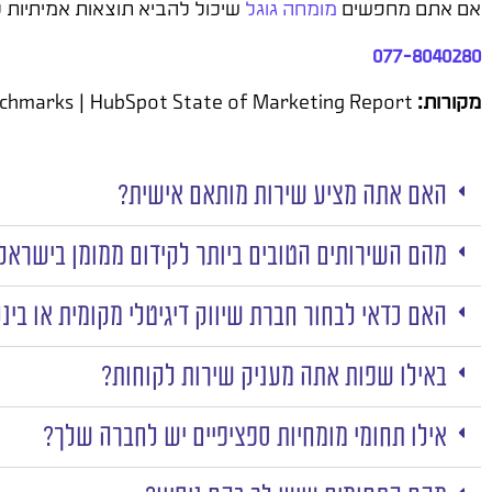
אם אתם מחפשים
מומחה גוגל
שיכול להביא תוצאות אמיתיות ל
077-8040280
מקורות:
Google Ads Help Center | Think with Google | WordStream Google Ads Benchmarks | HubSpot State of Marketing Report
האם אתה מציע שירות מותאם אישית?
מהם השירותים הטובים ביותר לקידום ממומן בישראל
האם כדאי לבחור חברת שיווק דיגיטלי מקומית או בינ
באילו שפות אתה מעניק שירות לקוחות?
אילו תחומי מומחיות ספציפיים יש לחברה שלך?