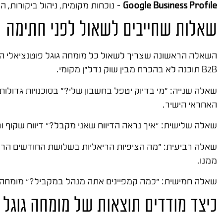
Google Business Profile
– נוכחות מקומית, ניהול ביקורות, 
שאלות שחייבים לשאול לפני חתימה
השאלה הראשונה שצריך לשאול כל מומחה גוגל פוטנציאלי היא: 
B2B תוכנה לא בהכרח מבין שוק נדל"ן מקומי.
שאלה שנייה: "מי בדיוק יטפל בחשבון שלי?" בסוכנויות גדולות
האחראי הישיר.
שאלה שלישית: "איך נראה הדיווח שאני מקבל?" דיווח שקוף ו
שאלה רביעית: "מה הציפיות הריאליות בשלושת החודשים הראשו
ממנו.
שאלה חמישית: "כמה קמפיינים אתה מנהל במקביל?" מומחה שמנהל 50 לקוחות לבד לא יכול לתת קשב אמיתי לכל אחד. בדקו מ
כיצד מודדים תוצאות של מומחה גוגל