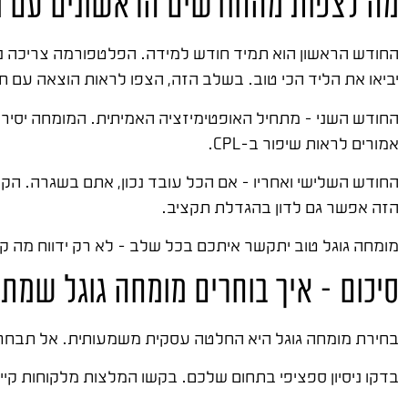
מה לצפות מהחודשים הראשונים עם מ
החודש הראשון הוא תמיד חודש למידה. הפלטפורמה צריכה נתו
יביאו את הליד הכי טוב. בשלב הזה, הצפו לראות הוצאה עם תו
החודש השני – מתחיל האופטימיזציה האמיתית. המומחה יסיר 
אמורים לראות שיפור ב-CPL.
החודש השלישי ואחריו – אם הכל עובד נכון, אתם בשגרה. הקמ
הזה אפשר גם לדון בהגדלת תקציב.
מומחה גוגל טוב יתקשר איתכם בכל שלב – לא רק ידווח מה ק
סיכום – איך בוחרים מומחה גוגל שמת
בחירת מומחה גוגל היא החלטה עסקית משמעותית. אל תבחרו 
בדקו ניסיון ספציפי בתחום שלכם. בקשו המלצות מלקוחות קיימ