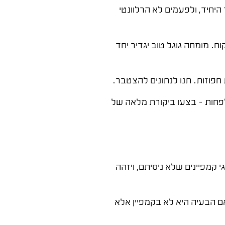
ל זה לא המדד היחיד, ולפעמים לא הרלוונטי
CPL), שיעור המרה, איכות הליד (לא רק כמות), ו-CLV – ערך חיי לקוח. מומחה גוגל טוב יגדיר יחד
פחות – בצעו ביקורת מלאה של
 קמפיינים שלא ניסיתם, ויזהה
אם הבעיה היא לא בקמפיין אלא