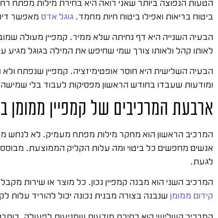
הטעות הנפוצה ביותר שאני רואה היא בחירת מילות מפתח רחב
ביטוח בריאות ואפילו ביטוח חיות מחמד.
גוגל אדס
מאפשר דיוק
הבעיה השנייה היא דף נחיתה שלא ממיר. קמפיין מעולה שמוביל
לאותו קהל ולאותו צורך שמי שחיפש את המילה בגוגל מגיע עם
הבעיה השלישית היא חוסר אופטימיזציה. קמפיין שנפתח ולא 
ומודעות שעבדו בחודש הראשון מפסיקות לעבוד בלי שמישהו
ארבעת המרכיבים של קמפיין ממומן בג
המרכיב הראשון הוא מחקר מילות מפתח מעמיק. לא לנחש מ
אנשים מחפשים כל ביטוי ומה עלות הקליק הממוצעת. מבוסס 
לגעת.
המרכיב השני הוא מבנה קמפיין נכון. כל מוצר או שירות מקב
קידום ממומן
שנבנה בצורה מבנית נכונה יכול להוריד עלות לקליק ב-30%
המרכיב השלישי הוא כתיבת מודעות שמניעות לפעולה. כותרת