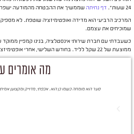
24 שעות".
דף נחיתה
שממשיך את ההבטחה מהמודעה ישפר א
המרכיב הרביעי הוא מדידה ואופטימיזציה שוטפת. לא מספיק ל
שמוכיחים את עצמם.
ממוצעת של 22 שקל לליד. בחודש השלישי, אחרי אופטימיזציה, העלות ירדה ל-15 שקל.
מה אומרים על
סער הוא מומחה כשמו כן הוא. אכפתי, מדוייק ומקצוען אמיתי. 