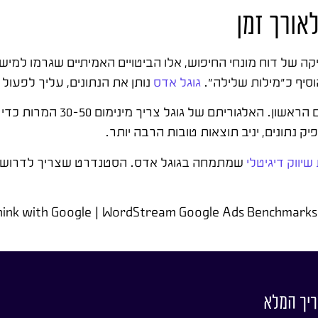
אורך זמן
 של דוח מונחי החיפוש, אלו הביטויים האמיתיים שגרמו למי
סיף כ"מילות שלילה".
גוגל אדס
נותן את הנתונים, עליך לפעול 
אחת הטעויות הנפוצות היא הגדרת "הצעת מחיר חכ
נתונים, יניב תוצאות טובות הרבה יותר.
יווק דיגיטלי
שמתמחה בגוגל אדס. הסטנדרט שצריך לדרוש: דו
Think with Google | WordStream Google Ads Benchmarks
ריך המלא