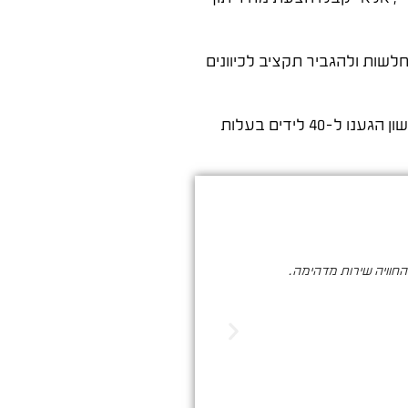
לשות ולהגביר תקציב לכיוונים
כשעבדתי עם חברת שירותי אינסטלציה, בנינו קמפיין ממוקד על ביטויים כמו "אינסטלטור דחוף" ו"פיצוץ צינור". תוך חודש ראשון הגענו ל-40 לידים בעלות
והחוויה שירות מדהימה.
סער ברעם הינו בעל מקצוע איכותי , א
הדיגיטלי. שיווק שמביא ת