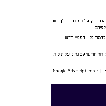
שהו ללחוץ על המודעה שלך. שם
לפיהם.
מה" מהיום הראשון. האלגוריתם של גוגל צריך מינימום 30-50 המרות כדי ללמוד נכון. קמפיין חדש
ח חודשי עם נתוני עלות ליד,
Google Ads Help Center | 