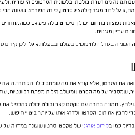
עם תמונה ממוזערת בולטת, בלשונית הסרטונים הייעודית, ולעי
, גוגל לרוב מעדיף להציג סרטון, כי זה הפורמט שעונה הכי טו
ת נפוצות בתחום, יש לך סיכוי טוב להופיע גם כשהמתחרים ש
נים עדיין מעטים.
השנייה בגודלה לחיפושים בעולם ובבעלות גוגל. לכן קידום סרטו
ו
ואה את הסרטון, אלא קורא את מה שמסביב לו. הכותרת היא הגו
שמסביר על מה הסרטון ומשלב מילות מפתח רלוונטיות, עוזר
לחץ. תמונה ברורה עם טקסט קצר ובולט יכולה להכפיל את אח
 להבין את תוכן הסרטון ולדרג אותו על יותר ביטויי חיפוש.
בדיוק כמו ב
קידום אורגני
של טקסט, סרטון שעונה במדויק על ש