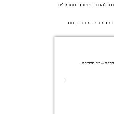
 שלהם היו ממוקדים ומועילים
שר לדעת מה עובד. קידום
והחוויה שירות מדהימה.
סער ברעם הינו בעל מקצוע איכותי , א
הדיגיטלי. שיווק שמביא ת