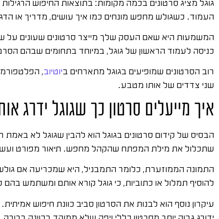
גוגל מציג סרטונים בכמה מקומות: בתוצאות החיפוש הרגילות 
העמוד. כשגולש מחפש מונחים כמו איך עושים, מדריך או הדגמה
המשמעות היא שאם העסק שלך מייצר סרטונים שעונים על שאלו
כניסה לעמוד הראשון של גוגל, במיוחד בתחומים שבהם הסרטו
רוב הסרטונים שמופיעים בגוגל מתארחים ב
יוטיוב
, הפלטפורמה 
שני צדדים של אותו מטבע.
איך מייעלים סרטון כך שגוגל ידרג אות
הבסיס של קידום סרטונים בגוגל הוא להבין שגוגל לא באמת ר
שתכלול את מילת המפתח שהקהל מחפש. תיאור מפורט ועשיר, 
התמונה הממוזערת, כלומר התמבניל, היא שמכריעה אם גולש י
להוסיף תמלול או כתוביות, כי גוגל קורא אותם ומשתמש בהם כדי
עיקרון נוסף הוא לבנות את הסרטון סביב כוונת חיפוש אמיתית. 
ידורג גבוה יותר מסרטון כללי ויפה שלא ממוקד בכוונה ברורה.