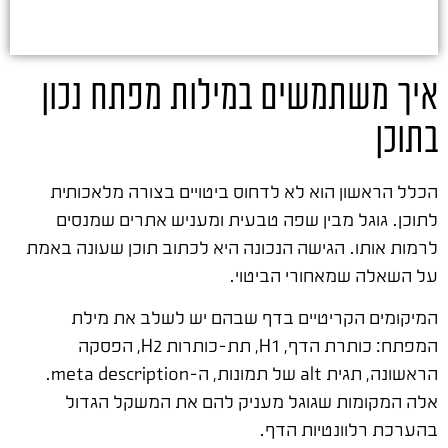
איך משתמשים במילות מפתח נכון
בתוכן
הכלל הראשון הוא לא לדחוס ביטויים בצורה מלאכותית
לתוכן. גוגל מבין שפה טבעית ומעניש אתרים שמנסים
לרמות אותו. הגישה הנכונה היא לכתוב תוכן שעונה באמת
על השאלה שמאחורי הביטוי.
המיקומים הקריטיים בדף שבהם יש לשלב את מילת
המפתח: כותרת הדף, H1, תת-כותרות H2, הפסקה
הראשונה, תגית alt של תמונות, ה-meta description.
אלה המקומות שגוגל מעניק להם את המשקל הגדול
בהערכת רלוונטיות הדף.