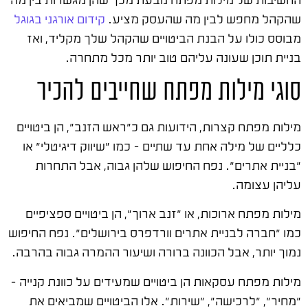
שהקהל מחפש לבין מה שהעסק מציע.
קידום אורגני בגוגל
מבוסס כולו על הבנת הביטויים שהקהל שלך מקליד, ואז
בניית תוכן שעונה עליהם טוב יותר מכל מתחרה.
סוגי מילות מפתח שחייבים להכיר
מילות מפתח קצרות, הידועות גם כ"ראש הזנב", הן ביטויים
כלליים של מילה אחת עד שתיים – כמו "שיווק דיגיטלי" או
"בניית אתרים". נפח החיפוש שלהן גבוה, אבל התחרות
עליהן עצומה.
מילות מפתח ארוכות, או "זנב ארוך", הן ביטויים ספציפיים
כמו "חברה לבניית אתרים וורדפרס בירושלים". נפח החיפוש
נמוך יותר, אבל הכוונה ברורה ושיעור ההמרה גבוה בהרבה.
מילות מפתח עסקאות הן ביטויים שמעידים על כוונת קנייה –
"מחיר", "לרכישה", "שירות". אלו הביטויים שמביאים את