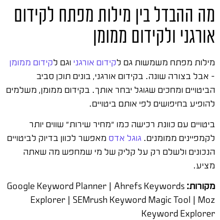
מה ההבדל בין מילות מפתח לקידום
אורגני ולקידום ממומן
מילות מפתח משמשות גם ל
קידום אורגני
וגם ל
קידום ממומן
– אבל בצורה שונה. בקידום אורגני, בונים תוכן סביב
הביטויים ומחכים שגוגל יבחר אותך. בקידום ממומן, משלמים
להופיע בחיפושים לפי אותם ביטויים.
ביטויים עם כוונת רכישה כמו "מחיר שירות" שווים יותר
לקמפיינים ממומנים.
גוגל אדס
מאפשר לכוון בדיוק לביטויים
הנכונים ולשלם רק על קליק של מי שמחפש מה שאתה
מציע.
מקורות:
Google Keyword Planner | Ahrefs Keywords
Explorer | SEMrush Keyword Magic Tool | Moz
Keyword Explorer