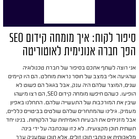
סיפור לקוח: איך מומחה קידום SEO
הפך חברה אנונימית לאוטוריטה
אני רוצה לשתף אתכם בסיפור של חברת טכנולוגיה
שהגיעה אלי במצב של חוסר נראות מוחלט. הם היו קיימים
שנים, המוצר שלהם היה ענק, אבל בגוגל הם פשוט לא
הופיעו. כשהם חיפשו מומחה קידום SEO, הם רצו מישהו
שיבין את המורכבות של התעשייה שלהם. התחלנו באפיון
מעמיק. גילינו שהמתחרים שלהם שולטים בביטויים כלליים,
אבל מזניחים את הבעיות האמיתיות של הלקוחות. בנינו יחד
תשתית תוכן מקצועית. לא כזו שנכתבה על ידי בינה
מלאכותית או כותבי תוכן זולים, אלא תוכן שמעניק ערך