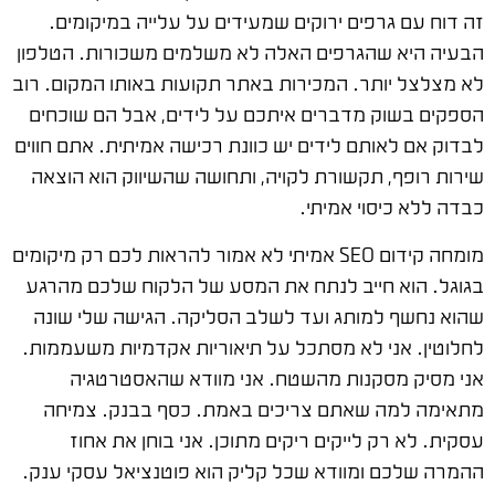
זה דוח עם גרפים ירוקים שמעידים על עלייה במיקומים.
הבעיה היא שהגרפים האלה לא משלמים משכורות. הטלפון
לא מצלצל יותר. המכירות באתר תקועות באותו המקום. רוב
הספקים בשוק מדברים איתכם על לידים, אבל הם שוכחים
לבדוק אם לאותם לידים יש כוונת רכישה אמיתית. אתם חווים
שירות רופף, תקשורת לקויה, ותחושה שהשיווק הוא הוצאה
כבדה ללא כיסוי אמיתי.
מומחה קידום SEO אמיתי לא אמור להראות לכם רק מיקומים
בגוגל. הוא חייב לנתח את המסע של הלקוח שלכם מהרגע
שהוא נחשף למותג ועד לשלב הסליקה. הגישה שלי שונה
לחלוטין. אני לא מסתכל על תיאוריות אקדמיות משעממות.
אני מסיק מסקנות מהשטח. אני מוודא שהאסטרטגיה
מתאימה למה שאתם צריכים באמת. כסף בבנק. צמיחה
עסקית. לא רק לייקים ריקים מתוכן. אני בוחן את אחוז
ההמרה שלכם ומוודא שכל קליק הוא פוטנציאל עסקי ענק.