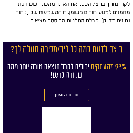
לקוח נחתך בחצי. הפכנו את האתר ממכונה ששורפת
מזומנים למנוע רווחים משומן. זו המשמעות של [ניתוח
נתונים מדויק] וקבלת החלטות מבוססת מציאות.
רוצה לדעת כמה כל ליד/מכירה תעלה לך?
93% מהעסקים
יכולים לקבל תוצאה טובה יותר ממה
שקורה כרגע!
ענו על השאלון