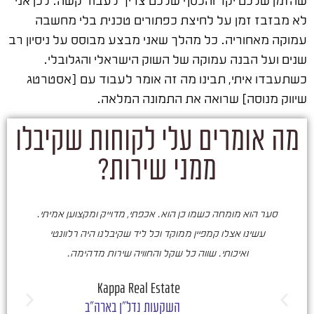
שהזמן שלכם יקר והכסף שלכם צריך לעבוד קשה. לכן אני
לא מבזבז זמן על לחיצת כפתורים טכנית בלי מחשבה
עמוקה מאחוריה. כל מהלך שאני מבצע מבוסס על ניסיון רב
שנים ועל הבנה עמוקה של השוק הישראלי והגלובלי.
כשתעבדו איתי, תבינו מה זה אומר לעבוד עם [אסטרטג
שיווק מנוסה] שרואה את התמונה המלאה.
מה אומרים עלי לקוחות שקיבלו
ממני שירות?
סער הוא מומחה כשמו כן הוא. אכפתי, מדוייק ומקצוען אמיתי.
סע
עשינו אצלו קמפיין ממוקד וכל ליד שקיבלנו היה רלוונטי
ואיכותי. שווה כל שקל והחוויה שירות מדהימה.
ו
ש
Kappa Real Estate
השקעות נדל"ן בארה"ב