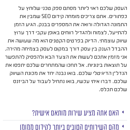
העסק שלכם ראוי ליותר מסתם ספק טכני שלוחץ על
כפתורים. אתם צריכים מומחה קידום SEO שמבין את
התמונה הגדולה ורואה את המספרים בבנק. הגיע הזמן
להתייעל, לצמוח ולהגדיל רווחים באופן עקבי דרך ערוץ
שיווק עוצמתי. הדיוק בפרטים הקטנים הוא מה שעושה את
ההבדל הענק בין עסק דורך במקום לעסק בצמיחה מהירה.
אני מזמין אתכם לעשות את הצעד הבא ולהפסיק להתפשר
על תוצאות בינוניות. אל תחכו שהמתחרים שלכם יתפסו את
הנדל"ן הדיגיטלי שלכם. בואו נבנה יחד את מכונת השיווק
שלכם. דברו איתי עכשיו, בואו נתחיל לעבוד על הביזנס
שלכם תכלס.
האם אתה מציע שירות מותאם אישית?
מהם השירותים הטובים ביותר לקידום ממומן