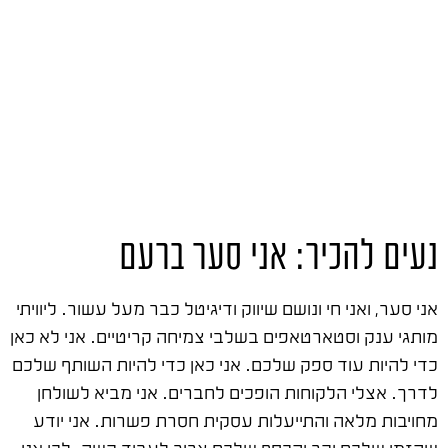
נעים להכיר: אני סער ברעם
אני סער, ואני חי ונושם שיווק ודיגיטל כבר מעל עשור. ליוויתי
מותגי ענק וסטארטאפים בשלבי צמיחה קריטיים. אני לא כאן
כדי להיות עוד ספק שלכם. אני כאן כדי להיות השותף שלכם
לדרך. אצלי הלקוחות הופכים לחברים. אני מביא לשולחן
מחויבות מלאה והתייעלות עסקית חסרת פשרות. אני יודע