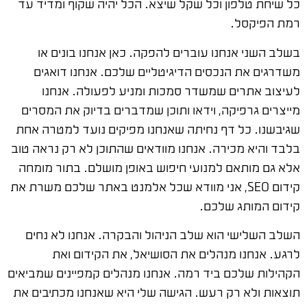
כל שיחת טלפון וכל שקל שיצא. הכל יהיה שקוף ומדיד עד
רמת הפיקסל.
בשלב השני אנחנו עוברים להפקה. כאן אנחנו בונים או
משדרגים את הנכסים הדיגיטליים שלכם. אנחנו דואגים
לעיצוב אתרים שמשדר סמכות ומניע לפעולה. אנחנו
מייצרים גרפיקה, וידאו ותוכן שמדברים בדיוק את המסרים
שגיבשנו. כל דף נחיתה שאנחנו מפיקים נועד למטרה אחת
בלבד והיא מכירה. אנחנו מוודאים שהתוכן לא רק נראה טוב
אלא גם מותאם למנועי חיפוש באופן מושלם. בתור מומחה
קידום SEO, אני מוודא שכל אלמנט באתר שלכם משרת את
קידום המותג שלכם.
השלב השלישי הוא שלב הניהול והבקרה. אנחנו לא נחים
לרגע. אנחנו מנהלים את הסושיאל, את הקידום ואת
הקהילות שלכם ביד רמה. אנחנו מנהלים קמפיינים שמביאים
תוצאות ולא רק רעש. הגישה שלי היא שאנחנו מכתיבים את