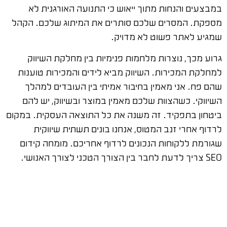
במבצעים והנחות מתוך ייאוש כי התנועה האורגנית לא
מספקת. המסרים שלכם סותרים את המיתוג שלכם. הקהל
שמגיע לאתר פשוט לא מדויק.
גרוע מכך, נוצרות מלחמות פנימיות בין מחלקת השיווק
למחלקת המכירות. השיווק מביא לידים והמכירות טוענות
שהם פח. אני מאמין בחיבור אמיתי בין העובדים למהלך
השיווקי. כשהצוות שלכם מאמין במוצר ובשיווק, יש להם
ביטחון בתפקיד. זה משנה את כל התוצאה העסקית. במקום
לרדוף אחרי זנב המטוס, אנחנו בונים תשתית שיווקית
שגורמת ללקוחות הנכונים לרדוף אחריכם. מומחה קידום
SEO צריך לדעת לחבר בין הצורך הטכני לצורך האנושי.