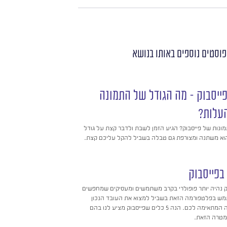
פוסטים נוספים
באותו בנושא
פייסבוק – מה הגודל של התמונה
עלות?
ונות של פייסבוק? הגיע הזמן לשבת ולדבר קצת על גודל
 הוא משתנה ומצורפת גם טבלה בשביל להקל עליכם קצת.
פייסבוק
 נהיה יותר פופולרי בקרב משתמשים ומעסיקים שמחפשים
מש בפלטפורמה הזאת בשביל למצוא את העובד הנכון
עבורכם או את המשרה המתאימה לכם. הנה 5 כלים שפייסבוק מציע לנו בהם
המטרה הזאת.