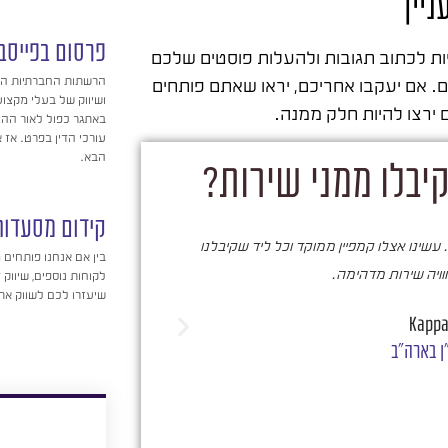
יין
פרסום בפייסבו
ות לכתוב תגובות ולהעלות פוסטים שלכם
הרשתות החברתיות הפ
. אם יעקבו אחריכם, יראו שאתם פותחים
ושיווק של בעלי מקצוע
ירצו להיות חלק ממנה.
באתגר כפול לאור הה
עורכי הדין בפרט. אז א
הבא.
יבלו ממני שירות?
קידום מסעדות
 עשינו אצלו קמפיין ממוקד וכל ליד שקיבלנו
סער ברעם הינו בעל מקצוע א
בין אם אנחנו פותחים 
חוויה שירות מדהימה.
החברתיות ובכלל בכל הקש
לקוחות נוספים, שיווק 
שיעזרו לכם לשווק א
העסק ועל כך מעידים ה
Kappa
ן בארה"ב