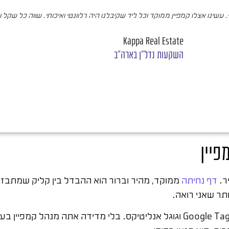
עשינו אצלו קמפיין ממוקד וכל ליד שקיבלנו היה רלוונטי ואיכותי. שווה כל שקל 
Kappa Real Estate
השקעות נדל"ן בארה"ב
פיין
ר.
דף נחיתה
ממוקד, מהיר וברור הוא ההבדל בין קליק שמתבזבז
תר שאני רואה.
חובה גם להתקין כלי מדידה לפני ההשקה: פיקסל, Google Tag Manager וגוגל אנליטיקס. בלי מדידה