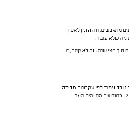
ם מתגבשים, וזה הזמן לאסוף
ת מה שלא עובד.
תוך חצי שנה. זה לא קסם, זו
ו כל עמוד לפי עקרונות מדידה
ברורים, תמכנו בתוכן שיווקי והרצנו קמפיין ספא ממוקד בפייסבוק. התוצאה: 250% יותר הזמנות מהאתר בהשוואת 2018 ל-2019, ובחודשים מסוימים מעל