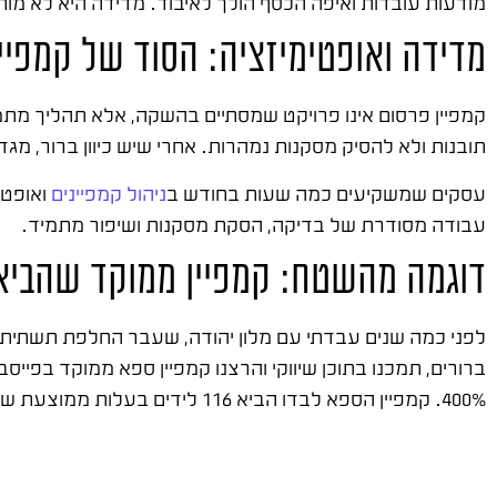
מודעות עובדות ואיפה הכסף הולך לאיבוד. מדידה היא לא מותר
מדידה ואופטימיזציה: הסוד של קמפי
קמפיין פרסום אינו פרויקט שמסתיים בהשקה, אלא תהליך מת
תובנות ולא להסיק מסקנות נמהרות. אחרי שיש כיוון ברור, מ
עסקים שמשקיעים כמה שעות בחודש ב
ניהול קמפיינים
ואופטי
עבודה מסודרת של בדיקה, הסקת מסקנות ושיפור מתמיד.
דוגמה מהשטח: קמפיין ממוקד שהביא
לפני כמה שנים עבדתי עם מלון יהודה, שעבר החלפת תשתית 
400%. קמפיין הספא לבדו הביא 116 לידים בעלות ממוצעת של 18 ש"ח לליד.