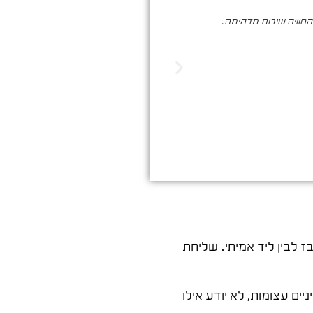
והחוויה שירות מדהימה.
סער ברעם הינו בעל מקצוע איכותי , א
הדיגיטלי. שיווק שמביא ת
 לבין ליד אמיתי. שליחת
 אתה מנהל קמפיין בעיניים עצומות, לא יודע אילו