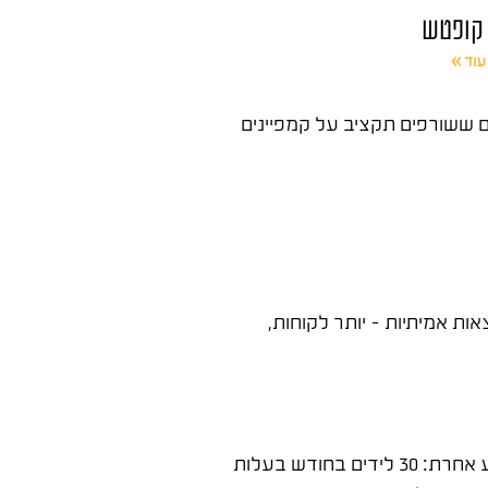
 קופטש
עוד »
בשיווק דיגיטלי ראיתי עשרות עסקים ששורפים תקציב על קמפיינים
ת אמיתיות – יותר לקוחות,
הסיבה המרכזית לכישלון של קמפיין פרסום היא היעדר מטרה מדידה. "להביא לקוחות" אינו יעד, זו משאלה. יעד אמיתי נשמע אחרת: 30 לידים בחודש בעלות