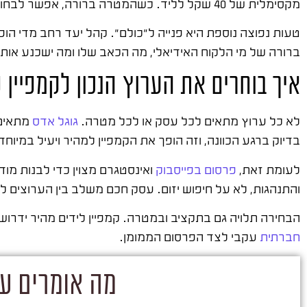
מקסימלית של 40 שקל לליד. כשהמטרה ברורה, אפשר לבחור ערוץ, להגדיר תקציב ולמדוד הצלחה. בלעדיה, מפזרים כסף ומקווים לטוב.
טעות נפוצה נוספת היא פנייה ל"כולם". קהל יעד רחב מדי ה
ברורה של מי הלקוח האידיאלי, מה הכאב שלו ומה ישכנע אותו 
איך בוחרים את הערוץ הנכון לקמפיין 
לא כל ערוץ מתאים לכל עסק או לכל מטרה.
גוגל אדס
מתאים 
בדיוק ברגע הכוונה, וזה הופך את הקמפיין למהיר ויעיל במיוח
לעומת זאת,
פרסום בפייסבוק
ואינסטגרם מצוין כדי לבנות מוד
והתנהגות, לא על חיפוש יזום. עסק חכם משלב בין הערוצים 
הבחירה תלויה גם בתקציב ובמטרה. קמפיין לידים מהיר ידרוש לר
חברתית
עקבי לצד הפרסום הממומן.
מה אומרים על