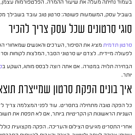
בעמוד נחיתה מעלה את שיעור ההמרה. הפלטפורמות עצמן, פייס
בשביל עסק, המשמעות פשוטה: סרטון טוב עובד בשבילך מסבי
סוגי סרטונים שכל עסק צריך להכיר
סרטון תדמית
מציג את הסיפור, הערכים והאנשים שמאחורי העס
לפעולה מיידית. לצדם יש סרטוני הסבר, המלצות לקוחות וסר
הבחירה תלויה במטרה. אם אתה רוצה לבסס מותג, השקע ב
ס
יותר.
איך בונים הפקת סרטון שמייצרת תוצא
כל הפקה טובה מתחילה בתסריט. עוד לפני המצלמה צריך לד
השניות הראשונות הן הקריטיות ביותר, אם לא תפסת את תשומ
אחרי התסריט מגיעים הצילום והעריכה. הפקה מקצועית כולל
שונים: ארוכה לאתר וליוטיוב, קצרה וקצבית לרשתות החברתיו