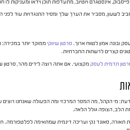
בוק, אינסטגרם ויוטיוב, מתעדפות תוכן וידאו ומעניקות לו ח
ב לשעון, מסביר את הערך שלך ומסיר התנגדויות עוד לפני 
ק ובונה אמון לטווח ארוך.
סרטון שיווקי
ממוקד יותר במכירה: הו
טונים קצרים לרשתות החברתיות.
רטון תדמית לעסק
מקצועי. אם אתה רוצה לידים מהר, סרטון שי
ות
עת: מי הקהל, מה המסר המרכזי ומה הפעולה שאנחנו רוצים 
ת הלב, הצופה גולל הלאה.
ת תאורה, סאונד נקי ועריכה דינמית שמתאימה לפלטפורמה. ח
ת.