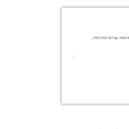
והחוויה שירות מדהימה.
סער ברעם הינו בעל מקצוע איכותי , א
הדיגיטלי. שיווק שמביא ת