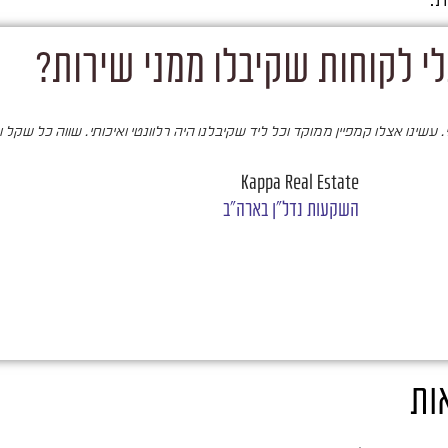
י לקוחות שקיבלו ממני שירות?
עשינו אצלו קמפיין ממוקד וכל ליד שקיבלנו היה רלוונטי ואיכותי. שווה כל שקל 
Kappa Real Estate
השקעות נדל"ן בארה"ב
ות