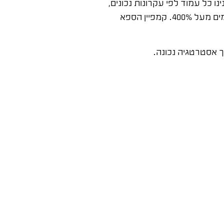
כל עמוד לפי עקרונות נכונים,
תמכנו בתוכן שיווקי והרצנו קמפיין ספא ממוקד. התוצאה: 250% יותר הזמנות מהאתר בהשוואת 2018 ל-2019, ובחודשים מסוימים מעל 400%. קמפיין הספא
 אסטרטגיה נכונה.