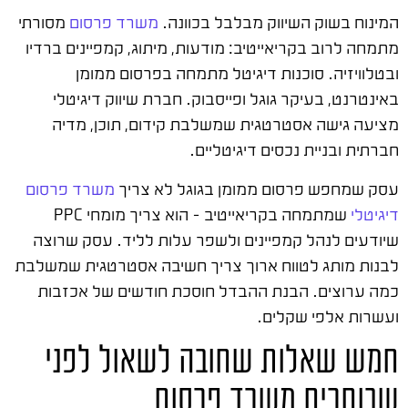
המינוח בשוק השיווק מבלבל בכוונה.
משרד פרסום
מסורתי
מתמחה לרוב בקריאייטיב: מודעות, מיתוג, קמפיינים ברדיו
ובטלוויזיה. סוכנות דיגיטל מתמחה בפרסום ממומן
באינטרנט, בעיקר גוגל ופייסבוק. חברת שיווק דיגיטלי
מציעה גישה אסטרטגית שמשלבת קידום, תוכן, מדיה
חברתית ובניית נכסים דיגיטליים.
עסק שמחפש פרסום ממומן בגוגל לא צריך
משרד פרסום
דיגיטלי
שמתמחה בקריאייטיב – הוא צריך מומחי PPC
שיודעים לנהל קמפיינים ולשפר עלות לליד. עסק שרוצה
לבנות מותג לטווח ארוך צריך חשיבה אסטרטגית שמשלבת
כמה ערוצים. הבנת ההבדל חוסכת חודשים של אכזבות
ועשרות אלפי שקלים.
חמש שאלות שחובה לשאול לפני
שבוחרים משרד פרסום