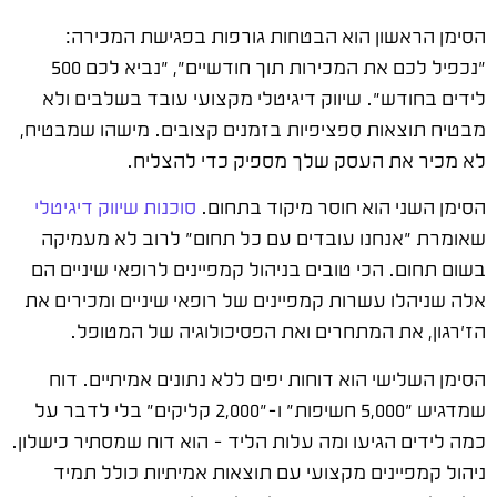
הסימן הראשון הוא הבטחות גורפות בפגישת המכירה:
"נכפיל לכם את המכירות תוך חודשיים", "נביא לכם 500
לידים בחודש". שיווק דיגיטלי מקצועי עובד בשלבים ולא
מבטיח תוצאות ספציפיות בזמנים קצובים. מישהו שמבטיח,
לא מכיר את העסק שלך מספיק כדי להצליח.
הסימן השני הוא חוסר מיקוד בתחום.
סוכנות שיווק דיגיטלי
שאומרת "אנחנו עובדים עם כל תחום" לרוב לא מעמיקה
בשום תחום. הכי טובים בניהול קמפיינים לרופאי שיניים הם
אלה שניהלו עשרות קמפיינים של רופאי שיניים ומכירים את
הז'רגון, את המתחרים ואת הפסיכולוגיה של המטופל.
הסימן השלישי הוא דוחות יפים ללא נתונים אמיתיים. דוח
שמדגיש "5,000 חשיפות" ו-"2,000 קליקים" בלי לדבר על
כמה לידים הגיעו ומה עלות הליד – הוא דוח שמסתיר כישלון.
ניהול קמפיינים מקצועי עם תוצאות אמיתיות כולל תמיד