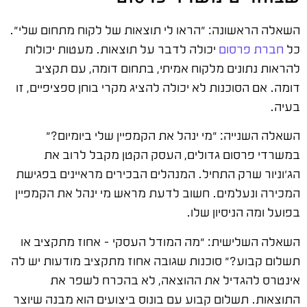
השאלה הראשונה: "הראו לי תוצאות של לקוח מתחום שלי".
כל
חברת פרסום
יכולה לדבר על תוצאות. מעטות יכולות
להראות נתונים מלקוח אמיתי, בתחום דומה, עם תקציב
דומה. אם הסוכנות לא יכולה להציג מקרי בוחן ספציפיים, זו
בעיה.
השאלה השנייה: "מי ינהל את הקמפיין שלי ביומיום?"
במשרדי פרסום גדולים, העסק הקטן מקבל לרוב את
הג'וניור שרק התחיל. המנהלים הבכירים מראיינים בפגישת
המכירה ונעלמים. חשוב לדעת מראש מי ינהל את הקמפיין
בפועל ומה הניסיון שלו.
השאלה השלישית: "מה המודל העסקי – אחוז מתקציב או
תשלום קבוע?" סוכנות שגובה אחוז מתקציב מודעות יש לה
אינטרס להגדיל את ההוצאה, לא בהכרח לשפר את
התוצאות. תשלום קבוע עם בונוס ביצועים הוא מבנה שיוצר