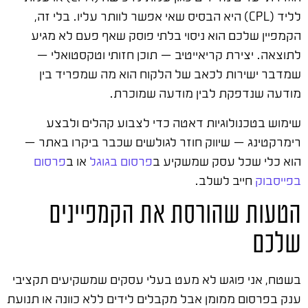
לליד (CPL) היא הבסיס שאי אפשר לוותר עליו. בלי זה,
הקמפיין שלכם הוא ניסוי בלתי פוסק שאף פעם לא מגיע
לתוצאה. יצירת קריאייטיב — תוכן חזותי וטקסטואלי —
שמדבר ישירות לכאב של הלקוח הוא מה שמפריד בין
מודעה שנדפקת לבין מודעה שמוכרת.
שימוש בטכנולוגיות דאטה כדי לצבוע קהלים ולבצע
רימרקטינג — שיווק חוזר לגולשים שכבר ביקרו באתר —
הוא כלי שכל עסק שמשקיע ב
פרסום בגוגל
או ב
פרסום
בפייסבוק
חייב לשלב.
הטעות שהורסת את הקמפיינים
שלכם
בשטח, אני פוגש לא מעט בעלי עסקים שמשקיעים תקציבי
ענק בפרסום ממומן אבל מקבלים לידים ללא כוונה או תנועת