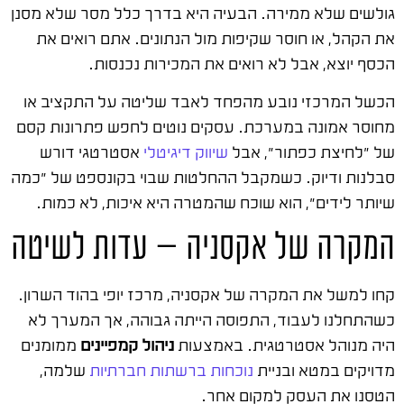
גולשים שלא ממירה. הבעיה היא בדרך כלל מסר שלא מסנן
את הקהל, או חוסר שקיפות מול הנתונים. אתם רואים את
הכסף יוצא, אבל לא רואים את המכירות נכנסות.
הכשל המרכזי נובע מהפחד לאבד שליטה על התקציב או
מחוסר אמונה במערכת. עסקים נוטים לחפש פתרונות קסם
של "לחיצת כפתור", אבל
שיווק דיגיטלי
אסטרטגי דורש
סבלנות ודיוק. כשמקבל ההחלטות שבוי בקונספט של "כמה
שיותר לידים", הוא שוכח שהמטרה היא איכות, לא כמות.
המקרה של אקסניה — עדות לשיטה
קחו למשל את המקרה של אקסניה, מרכז יופי בהוד השרון.
כשהתחלנו לעבוד, התפוסה הייתה גבוהה, אך המערך לא
היה מנוהל אסטרטגית. באמצעות
ניהול קמפיינים
ממומנים
מדויקים במטא ובניית
נוכחות ברשתות חברתיות
שלמה,
הטסנו את העסק למקום אחר.