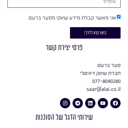
אני מאשר קבלת מידע שיווקי מסער ברעם
בואו נצא לדרך!
פרטי יצירת קשר
סער ברעם
חברת שיווק דיגיטלי
077-8040280
saar@alai.co.il
שירותי הדגל של הסוכנות