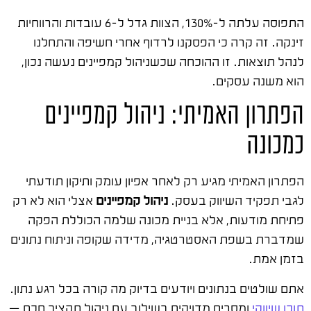
התפוסה עלתה ל-130%, הצוות גדל ל-6 עובדות והרווחיות
זינקה. זה קרה כי הפסקנו לרדוף אחרי חשיפה והתחלנו
לנהל תוצאות. זו ההוכחה שכשניהול קמפיינים נעשה נכון,
הוא משנה עסקים.
הפתרון האמיתי: ניהול קמפיינים
כמכונה
הפתרון האמיתי מגיע רק לאחר אפיון עומק ותיקון תודעתי
לגבי תפקיד השיווק בעסק.
ניהול קמפיינים
אצלי הוא לא רק
פתיחת מודעות, אלא בניית מכונה שלמה הכוללת הפקה
שמדברת בשפת האסטרטגיה, מדידה שקופה וניתוח נתונים
בזמן אמת.
אתם שולטים בנתונים ויודעים בדיוק מה קורה בכל רגע נתון.
תוכן שיווקי
ומסרים מדויקים בשילוב עם ניהול תקציב חכם —