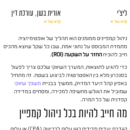
ליצ'י
אורית בשן, עורכת דין
קרא עוד »
קרא עוד »
ניהול קמפיינים ממומנים הוא תהליך של אופטימיזציה
מתמדת המבוסס על נתוני אמת, שבו כל שקל שיוצא מהכיס
חייב להוכיח
החזר על השקעה (ROI)
.
כדי להגיע לתוצאות, המערך השיווקי שלכם צריך לפעול
בסנכרון מלא בין האסטרטגיה לביצוע בשטח. זה מתחיל
באפיון קהל היעד המדויק, ממשיך בבניית
משפך שיווקי
שמוביל את הגולש מחשיפה למכירה, ומסתיים במדידה
קפדנית של כל המרה.
מה חייב להיות בכל ניהול קמפיין
הגדרת יעדים מדידים כגון עלות לרכישה (CPA) או עלות