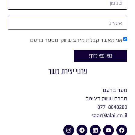
אני מאשר קבלת מידע שיווקי מסער ברעם
בואו נצא לדרך!
פרטי יצירת קשר
סער ברעם
חברת שיווק דיגיטלי
077-8040280
saar@alai.co.il