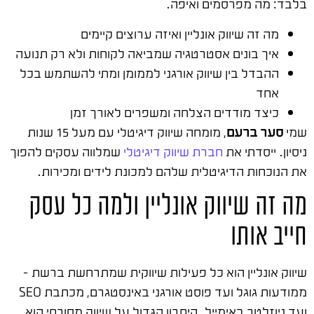
בלבד: מה מפרסמים ואיפה.
מה זה שיווק אונליין ואיזה ערוצים קיימים
איך בונים אסטרטגיה שמביאה לקוחות ולא רק תנועה
ההבדל בין שיווק אורגני לממומן ומתי להשתמש בכל
אחד
כיצד מודדים הצלחה ומשפרים לאורך זמן
שמי
סער ברעם
, מומחה שיווק דיגיטלי עם מעל 15 שנות
ניסיון. ייסדתי את
חברת שיווק דיגיטלי
שמלווה עסקים להפוך
את הנוכחות הדיגיטלית שלהם למכונת לידים ומכירות.
מה זה שיווק אונליין ולמה כל עסק
חייב אותו
שיווק אונליין הוא כל פעילות שיווקית שמתרחשת ברשת –
ממודעות גוגל ועד פוסט אורגני באינסטגרם, מכתבת SEO
ועד ניוזלטר באימייל. היתרון הגדול על שיווק מסורתי הוא