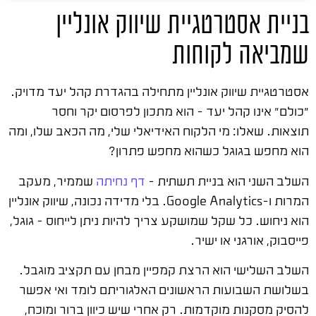
בניית אסטרטגיית שיווק אונליין
שמביאה לקוחות
אסטרטגיית שיווק אונליין מתחילה בהגדרת קהל יעד מדויק.
"כולם" אינו קהל יעד – הוא מתכון לפרסום יקר וחסר
תוצאות. שאלו: מי הלקוח האידיאלי שלי, מה הכאב שלו, ומה
הוא מחפש בגוגל כשהוא מחפש פתרון?
השלב השני הוא בניית תשתית –
דף נחיתה
שממיר, מעקב
המרות ו-Google Analytics. בלי מדידה נכונה, שיווק אונליין
הוא ניחוש. כל שקל שמושקע צריך להיות ניתן לייחוס – גוגל,
פייסבוק, אורגני או ישיר.
השלב השלישי הוא הרצת קמפיין מבחן עם תקציב מוגבל.
בשלושת השבועות הראשונים האלגוריתם לומד ואי אפשר
להסיק מסקנות מוקדמות. רק אחרי שיש כיוון ברור ומוכח,