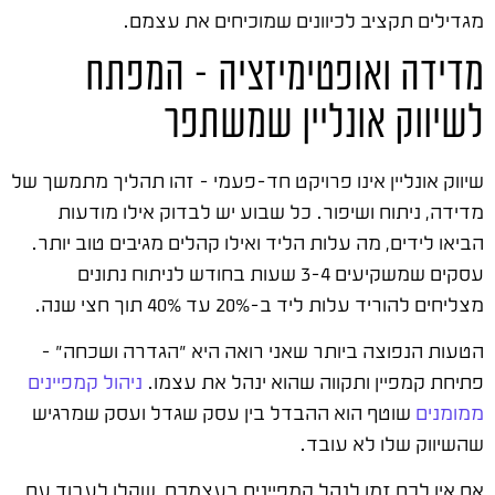
מגדילים תקציב לכיוונים שמוכיחים את עצמם.
מדידה ואופטימיזציה – המפתח
לשיווק אונליין שמשתפר
שיווק אונליין אינו פרויקט חד-פעמי – זהו תהליך מתמשך של
מדידה, ניתוח ושיפור. כל שבוע יש לבדוק אילו מודעות
הביאו לידים, מה עלות הליד ואילו קהלים מגיבים טוב יותר.
עסקים שמשקיעים 3-4 שעות בחודש לניתוח נתונים
מצליחים להוריד עלות ליד ב-20% עד 40% תוך חצי שנה.
הטעות הנפוצה ביותר שאני רואה היא "הגדרה ושכחה" –
פתיחת קמפיין ותקווה שהוא ינהל את עצמו.
ניהול קמפיינים
ממומנים
שוטף הוא ההבדל בין עסק שגדל ועסק שמרגיש
שהשיווק שלו לא עובד.
אם אין לכם זמן לנהל קמפיינים בעצמכם, שקלו לעבוד עם