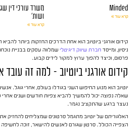
Minded
משרד עורכי דין שגי
ושות'
קרא עוד »
קרא עוד »
קידום אורגני ביוטיוב הוא אחת הדרכים החזקות ביותר להביא 
ניסיון, ומייסד
חברת שיווק דיגיטלי
שמלווה עסקים בבניית נוכחות
פרסום, וכיצד להפוך ערוץ למקור לידים קבוע.
קידום אורגני ביוטיוב – למה זה עובד 
יוטיוב הוא מנוע החיפוש השני בגודלו בעולם, אחרי גוגל. א
שאלה נפוצה יכול להמשיך להביא צפיות חודשים ושנים אחרי שה
נעצר ברגע שהתקציב נגמר.
האלגוריתם של יוטיוב מתגמל סרטונים שמצליחים להחזיק את 
הצפייה הכולל. סרטון שגורם לאנשים להישאר, זוכה לחשיפה 