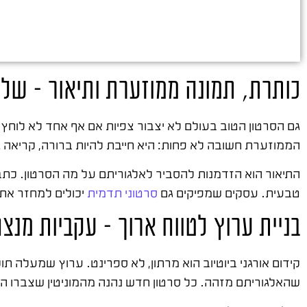
כותרת, תמונה ממוזערת ותיאור – של
גם הסרטון הטוב בעולם לא יצבור צפיות אם אף אחד לא לוחץ
הממוזערת חשובה לא פחות: היא חייבת להיות ברורה, קריאה ג
התיאור הוא הזדמנות להסביר לאלגוריתם על מה הסרטון. כתב
טבעית. עסקים שמפיקים גם
סרטוני תדמית
יכולים למחזר את 
בניית ערוץ לטווח ארוך – עקביות מנצ
קידום אורגני ביוטיוב הוא מרתון, לא ספרינט. ערוץ שמעלה תו
שהאלגוריתם מזהה. כל סרטון חדש נהנה מהמוניטין שצברו ה