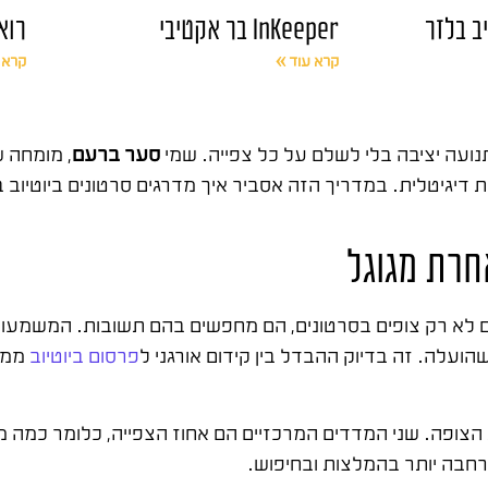
ב בלזר
InKeeper בר אקטיבי
רוא
קרא עוד »
קרא 
תנועה יציבה בלי לשלם על כל צפייה. שמי
סער ברעם
 דיגיטלית. במדריך הזה אסביר איך מדרגים סרטונים ביוטיוב ב
אחרת מגוגל
נשים לא רק צופים בסרטונים, הם מחפשים בהם תשובות. המשמעו
ועלה. זה בדיוק ההבדל בין קידום אורגני ל
פרסום ביוטיוב
ממומ
הצופה. שני המדדים המרכזיים הם אחוז הצפייה, כלומר כמה מה
רחבה יותר בהמלצות ובחיפוש.