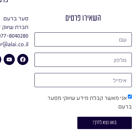
השאירו פרטים
סער ברעם
חברת שיווק ד
077-8040280
r@alai.co.il
אני מאשר קבלת מידע שיווקי מסער
ברעם
בואו נצא לדרך!