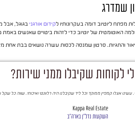
ן שמדרג
 מפתח ליוטיוב דומה בעקרונותיו ל
קידום אורגני
בגוגל, אבל מת
ה האוטומטית של יוטיוב כדי לזהות ביטויים שאנשים באמת מ
תיאור והתגיות. סרטון שמנסה לכסות עשרה נושאים בבת אחת מא
י לקוחות שקיבלו ממני שירות?
עשינו אצלו קמפיין ממוקד וכל ליד שקיבלנו היה רלוונטי ואיכותי. שווה כל שקל 
Kappa Real Estate
השקעות נדל"ן בארה"ב