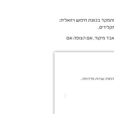
מקד בכוונת חיפוש ויזואלית:
קלידים.
בד מיקוד, וגם הצופה וגם
והחוויה שירות מדהימה.
סער ברעם הינו בעל מקצוע איכותי , א
הדיגיטלי. שיווק שמביא ת