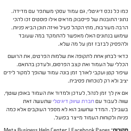
כמו כל נכס דיגיטלי, גם עמוד עסקי משתפר עם מדידה.
נתוני התובנות של פייסבוק מראים אילו פוסטים זכו להכי
הרבה מעורבות, מתי הקהל פעיל ואיזה תוכן הביא פניות.
שימוש בנתונים האלו מאפשר להתמקד במה שעובד
ולהפסיק לבזבז זמן על מה שלא.
כדאי לבחון אחת לתקופה את שלמות הפרטים, את הרושם
הכללי של העמוד ואת קצב הפרסום, ולעדכן בהתאם.
שיפור קטן ועקבי לאורך זמן בונה עמוד שהופך למקור לידים
יציב ולא רק לנוכחות פסיבית.
אם אין לך זמן לנהל, לעדכן ולמדוד את העמוד באופן שוטף,
שווה לעבוד עם
חברת שיווק דיגיטלי
שתעשה זאת
בשבילך. המדד שחשוב הוא לא מספר העוקבים אלא כמה
פניות ולקוחות העמוד מייצר בפועל.
מקורות:
Meta Business Help Center | Facebook Pages