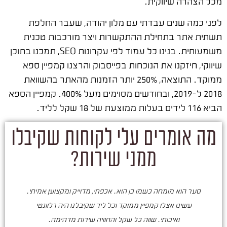
מכל הצהרה שיווקית.
לפני כמה שנים עבדתי עם מלון יהודה, שעבר החלפת
תשתית אתר בתחילת ההתקשרות ויצר מורכבות טכנית
משמעותית. בנינו כל עמוד לפי עקרונות SEO, תמכנו בתוכן
שיווקי, חיזקנו את הנוכחות בפייסבוק והרצנו קמפיין ספא
ממוקד. התוצאה, 250% יותר הזמנות מהאתר בהשוואת
2018 ל-2019, ובחודשים מסוימים מעל 400%. קמפיין הספא
הביא 116 לידים בעלות ממוצעת של 18 שקל לליד.
מה אומרים עלי לקוחות שקיבלו
ממני שירות?
סער הוא מומחה כשמו כן הוא. אכפתי, מדוייק ומקצוען אמיתי.
סע
עשינו אצלו קמפיין ממוקד וכל ליד שקיבלנו היה רלוונטי
ואיכותי. שווה כל שקל והחוויה שירות מדהימה.
ו