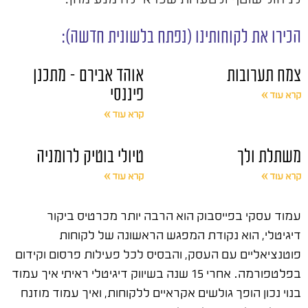
הכירו את לקוחותינו (נפתח בלשונית חדשה):
צמח תערובות
אוהד אבירם – מתכנן
פיננסי
קרא עוד »
קרא עוד »
משתלת ולך
טיולי בוטיק לרומניה
קרא עוד »
קרא עוד »
עמוד עסקי בפייסבוק הוא הרבה יותר מכרטיס ביקור
דיגיטלי, הוא נקודת המפגש הראשונה של לקוחות
פוטנציאליים עם העסק, והבסיס לכל פעילות פרסום וקידום
בפלטפורמה. אחרי 15 שנה בשיווק דיגיטלי ראיתי איך עמוד
בנוי נכון הופך גולשים אקראיים ללקוחות, ואיך עמוד מוזנח