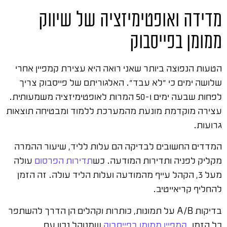
מדידה ואופטימיזציה של שיווק
ממומן בפייסבוק
הטעות הנפוצה ביותר שאני רואה היא עצירת קמפיין אחרי
שלושה ימים כי "לא עבד". האלגוריתם של פייסבוק צריך
לפחות שבעה ימים ו-50 המרות לאופטימיזציה משמעותית.
עצירה מוקדמת מונעת מהמערכת ללמוד ומבטיחה תוצאות
גרועות.
המדדים החשובים לבדיקה הם עלות לליד, שיעור ההמרה
מקליק לפניה ותדירות המודעה. כש
תדירות הפרסום
עולה
מעל 3, הקהל עייף מהמודעה ועלות הליד עולה. זה הזמן
להחליף קריאייטיב.
בדיקות A/B על תמונות, כותרות וקהלים הן הדרך להשתפר
כל הזמן.
קמפיין ממומן בפייסבוק
שמנוהל נכון עם