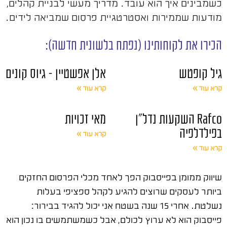
כשמבינים איך הוא עובד. מדריך מעשי לבניית קהלים,
מודעות שממירות ואסטרטגיית פרסום שמביאה לידים.
הכירו את לקוחותינו (נפתח בלשונית חדשה):
גיל קופטש
אלן אפשטיין – גיוס קונים
קרא עוד »
קרא עוד »
Rafco השקעות נדל"ן
מאי זכויות
בפילדלפיה
קרא עוד »
קרא עוד »
שיווק ממומן בפייסבוק הפך לאחד מכלי הפרסום החזקים
ביותר לעסקים שרוצים להגיע לקהל ספציפי בעלות
נשלטת. אחרי 15 שנה בשטח אני יכול להגיד בבירור:
פייסבוק הוא לא ערוץ לכולם, אבל כשמשתמשים בו נכון הוא