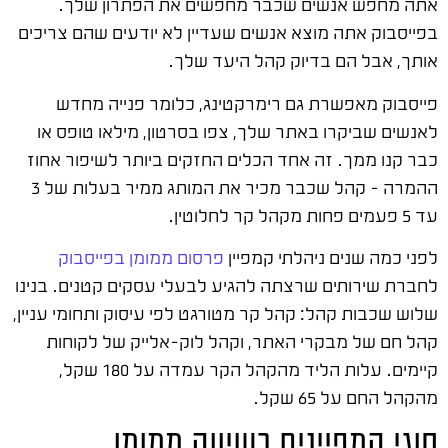
אתה מחפש אנשים שכבר מחפשים את הפתרון שלך.
בפייסבוק אתה מוצא אנשים שעדיין לא יודעים שהם צריכים
אותך, אבל הם בדיוק קהל היעד שלך.
פייסבוק מאפשרת גם רימרקטינג, כלומר פנייה מחדש
לאנשים שביקרו באתר שלך, צפו בסרטון, מילאו טופס או
כבר קנו ממך. זה אחד הכלים החזקים ביותר לשיפור אחוז
ההמרה – קהל שכבר מכיר את המותג ממיר בעלות של 3
עד 5 פעמים פחות מקהל קר לחלוטין.
לפני כמה שנים ניהלתי קמפיין
פרסום ממומן בפייסבוק
לחברת שירותים שרצתה להגיע לבעלי עסקים קטנים. בנינו
שלוש שכבות קהל: קהל קר מטורגט לפי עיסוק ותחומי עניין,
קהל חם של מבקרי האתר, וקהל לוק-אלייק של לקוחות
קיימים. עלות הליד מהקהל הקר עמדה על 180 שקל,
מהקהל החם על 65 שקל.
סוגי קמפיינים בשיווק ממומן