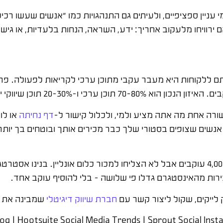
 עניין ספציפיים, ולעיתים גם התנהגויות כמו "אנשים שעשו רכישו
ירוויחו מלעקוב אחריך: ידע, השראה, הנחות בלעדיות, או גי
תם ללקוחות היא מעבר עקבי מתוכן ערכי לקריאות לפעולה. פר
רכי ו-20-30% תוכן שיווקי ישיר.
ורה אחת מה אתה מציע ולמי, ולכלול קישור ל-
דף נחיתה
או לו
אנשים שצופים בסטורי שלך כבר מכירים אותך ובוטחים בך יו
לפני כמה שנים עבדתי עם עסק בתחום הקוסמטיקה שהיו לו 4,000 עוקבים אבל לא הצליחו למכור כלום אונ
לייקים, שקול ליצור קשר עם
חברת שיווק דיגיטלי
שמבינה את ה