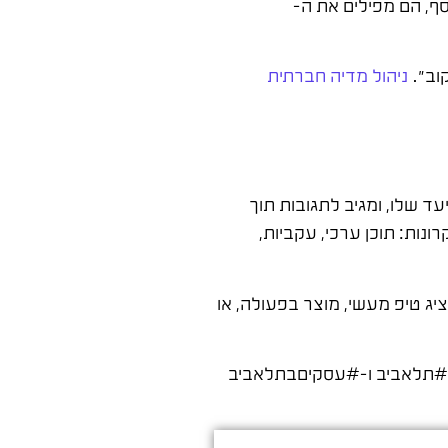
סף, הם מפילים את ה-
וב".
ניהול מדיה חברתית
אים שמעניינים את קהל היעד שלו, ומגיב לתגובות תוך
נות: תוכן ערכי, עקביות,
מציג טיפ מעשי, מוצר בפעולה, או
ו #תלאביב ו-#עסקיםבתלאביב