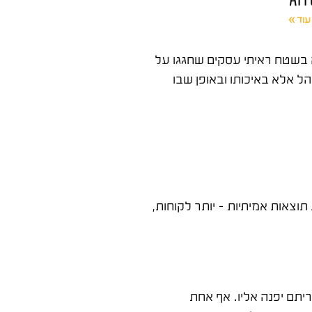
עוד »
סטגרם הוא אחד הנושאים שעסקים רבים מתעסקים בהם בלי להבין מה הם באמת מחפשים. אחרי 15 שנה בשטח ראיתי עסקים שחגגו על
ם בחודש. ההבדל הוא לא בגודל הקהל אלא באיכותו ובאופן שבו
צאות אמיתיות – יותר לקוחות,
יתם יפנה אליו. אף אחת