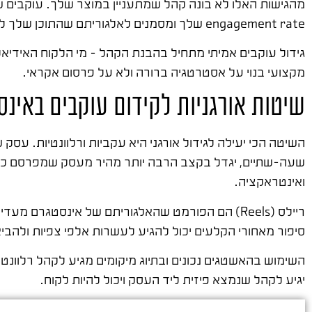
מהגישות האלו לא בונה קהל שמתעניין במוצר שלך. עוקבים שנר
engagement rate שלך ומסמנים לאלגוריתם שהתוכן שלך לא מעניין.
גידול עוקבים אמיתי מתחיל בהבנת הקהל – מי הלקוח האידיאל
מקצועי בנוי על אסטרטגיה ברורה ולא על פרסום אקראי.
שיטות אורגניות לקידום עוקבים באינ
שעה-שתיים, יגדל בקצב הרבה יותר מהיר מעסק שמפרסם כל י
ואינטראקציה.
ריילס (Reels) הם הפורמט שהאלגוריתם של אינסטגרם
סיפור מאחורי הקלעים יכול להגיע לעשרות אלפי צפיות ולהב
השימוש בהאשטגים נכונים ובתיוג מיקומים מגיע לקהל רלוו
יגיע לקהל שנמצא פיזית ליד העסק ויכול להיות לקוח.