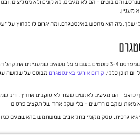
כשו הם בוטים – הם לא מגיבים, לא קונים ולא ממליצים. ובנו
י שלך, מה הוא מחפש באינסטגרם, ומה יגרום לו ללחוץ על "עק
סטגרם
השיטה הכי יעילה לגידול אורגני היא עקביות ורלוונטיות. עסק שמפרסם 3-4 פוסטים בשבוע על נוש
ום תוכן כללי.
קידום אורגני באינסטגרם
מבוסס על שלושה עקרו
 מעדיף כרגע – הם מגיעים לאנשים שעוד לא עוקבים אחריך. ריל ש
יא מאות עוקבים חדשים – בלי שקל אחד של תקציב פרסום.
נטי גיאוגרפית. עסק מקומי בתל אביב שמשתמש בהאשטגים כמ