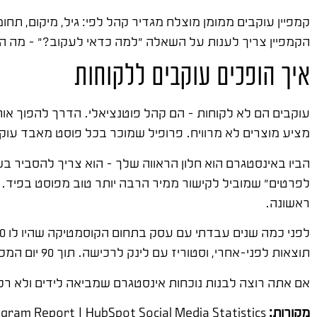
קמפיין עוקבים ממומן מוצלח מגדיר קהל לפי: גיל, מיקום, תחומי
הקמפיין צריך לענות על השאלה "למה כדאי לעקוב?" – מה הם 
איך הופכים עוקבים ללקוחות
עוקבים הם לא לקוחות – הם קהל פוטנציאלי. הדרך להפוך או
מציע מוצרים לא מרוויח. פרופיל שמוכר בכל פוסט מאבד עוקבים. האיזון הנכון הוא 70-80% תוכן ע
הביו באינסטגרם הוא חלון הראווה שלך – הוא צריך להסביר בש
לפרטים" שמוביל לקישור ממיר הרבה יותר טוב מפוסט בפיד. 
ראשונה.
תוצאות לפני-אחרי, וסטוריז עם לינק לרכישה. תוך 90 יום המכירות מהאינסטגרם גדלו פי שלושה – בלי להוסיף עוקב אחד.
אם אתה רוצה לבנות נוכחות אינסטגרם שמביאה לידים ולא רק 
מקורות:
Instagram Business Blog | Hootsuite Social Media Trends | Sprout Social Instagram Report | HubSpot Social Media Statistics