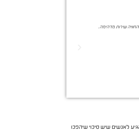
והחוויה שירות מדהימה.
סער ברעם הינו בעל מקצוע איכותי , א
הדיגיטלי. שיווק שמביא ת
יע לאנשים שיש סיכוי שיהפכו