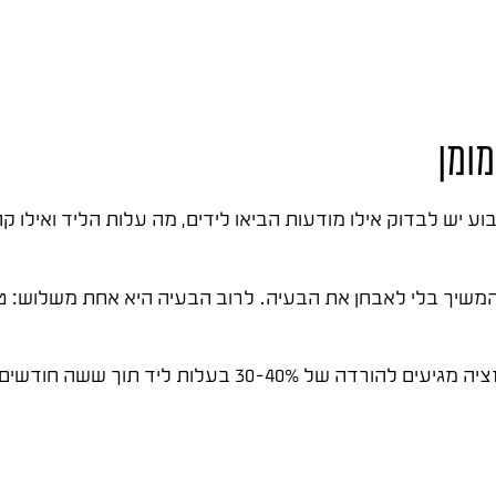
ומן
 יש לבדוק אילו מודעות הביאו לידים, מה עלות הליד ואילו קה
שקל לליד ובפועל מגיעים ל-120, לא שווה להמשיך בלי לאבחן את הבעיה. לרוב הבעיה היא 
עסקים שמשקיעים 4-5 שעות בחודש לניתוח נתונים ואופטימיזציה מגיעים להו