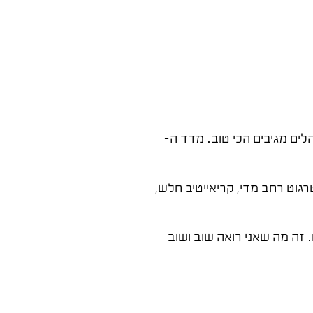
לים מגיבים הכי טוב. מדד ה-
אחת משלוש: טרגוט רחב מדי, קריאייטיב חלש,
רדה של 30-40% בעלות ליד תוך ששה חודשים. זה מה שאני רואה שוב ושוב