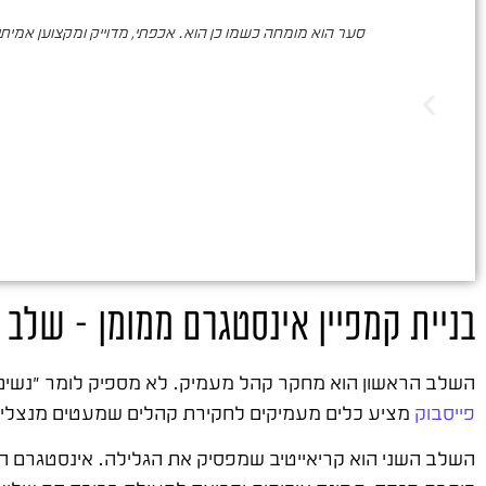
סער הוא מומחה כשמו כן הוא. אכפתי, מדוייק ומקצוען אמיתי. 
בניית קמפיין אינסטגרם ממומן – שלב
השלב הראשון הוא מחקר קהל מעמיק. לא מספיק לומר "נשים בגיל 25-45" – צריך להבין מה הן מחפשות ומה גורם להן לע
פייסבוק
מציע כלים מעמיקים לחקירת קהלים שמעטים מנצלים
השלב השני הוא קריאייטיב שמפסיק את הגלילה. אינסטגרם ה