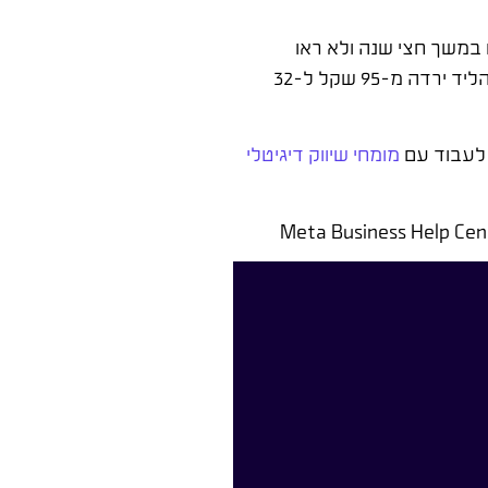
במשך חצי שנה ולא ראו
תוצאות. כשנכנסנו, בנינו מחדש את הקהלים, שינינו את הקריאייטיב ואופטימיזנו את דף הנחיתה. תוך שלושה חודשים – עלות הליד ירדה מ-95 שקל ל-32
 לעבוד עם
מומחי שיווק דיגיטלי