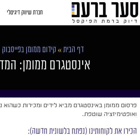
חברת שיווק דיגיטלי
דף הבית
»
קידום ממומן בפייסבוק
»
אינסטגרם ממומן: המד
פרסום ממומן באינסטגרם מביא לידים ומכירות כשהוא נב
ואופטימיזציה שוטפת.
הכירו את לקוחותינו (נפתח בלשונית חדשה):