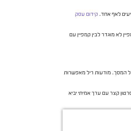
יעים לאף אחד.
קידום עסק
ים, עלות הליד יורדת בצורה דרמטית. ההפרש יכול להגיע ל-60% ויותר בין קמפיין לא מוגדר לבין קמפיין עם
 כל המסך. מודעות ריל מאפשרות
 המטרה היא מודעות מותג, סרטון קצר עם ערך אמיתי יביא