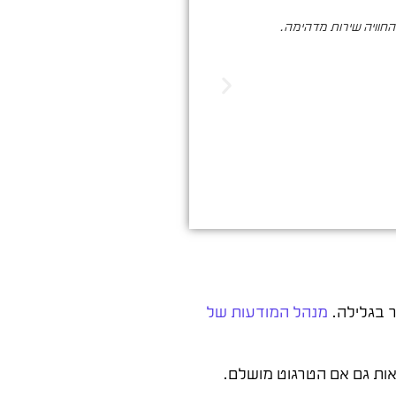
והחוויה שירות מדהימה.
סער ברעם הינו בעל מקצוע איכותי , א
הדיגיטלי. שיווק שמביא ת
מנהל המודעות של
אות גם אם הטרגוט מושלם.