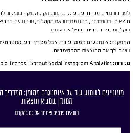
לפני כשנתיים עבדתי עם עסק בתחום הקוסמטיקה שביקש להגד
שקל, ומספר הלידים הכפיל את עצמו.
המסקנה: אינסטגרם ממומן עובד, אבל מצריך ידע, אסטרטגיה 
שיניבו לך את התוצאות המקסימליות.
מקורות:
Meta Business Help Center | Statista Instagram Statistics | Hootsuite Social Media Trends | Sprout Social Instagram Analytics
מעוניינים לשמוע עוד על אינסטגרם ממומן: המדריך 
ממומן שמביא תוצאות
השאירו פרטים ואחזור אליכם בהקדם