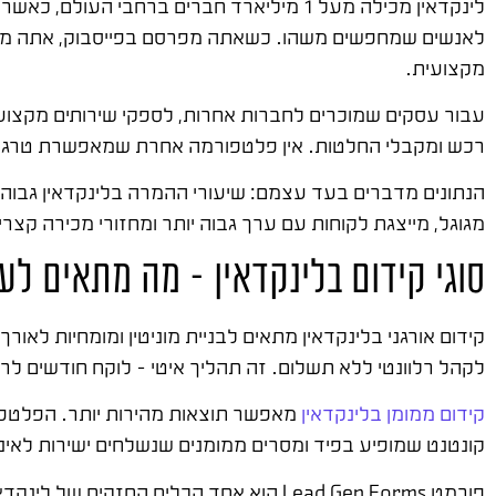
לינקדאין מכילה מעל 1 מיליארד חברים ברחב
לאנשים שמחפשים משהו. כשאתה מפרסם בפייסבוק, אתה מגיע 
מקצועית.
עבור עסקים שמוכרים לחברות אחרות, לספקי שירותים מקצועיים
רכש ומקבלי החלטות. אין פלטפורמה אחרת שמאפשרת טרגוט
מגוגל, מייצגת לקוחות עם ערך גבוה יותר ומחזורי מכירה קצרים
סוגי קידום בלינקדאין – מה מתאים ל
קידום אורגני בלינקדאין מתאים לבניית מוניטין ומומחיות לאו
לקהל רלוונטי ללא תשלום. זה תהליך איטי – לוקח חודשים לר
קידום ממומן בלינקדאין
מאפשר תוצאות מהירות יותר. הפלטפו
קונטנט שמופיע בפיד ומסרים ממומנים שנשלחים ישירות לא
פורמט Lead Gen Forms הוא אחד הכלים ה