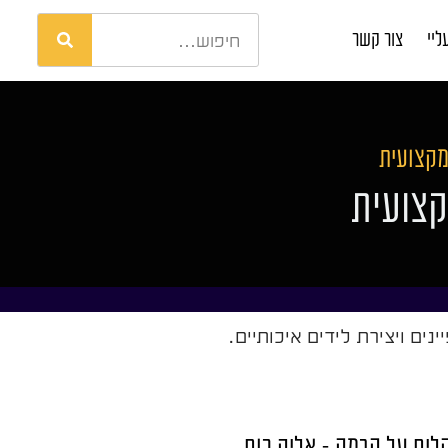
ליי
צור קשר
מקצועית
קצועית
לים על הבמה – אליק רום