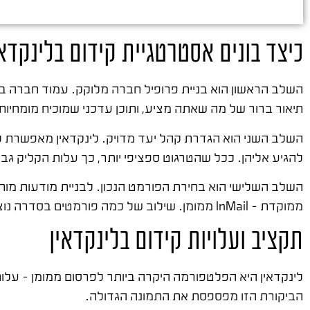
כיצד בונים אסטרטגיית קידום בלינקדא
השלב הראשון הוא בניית פרופיל חברה מלוקק. עמוד חברה בל
תיאור ברור של מה שאתה מציע, ותוכן עדכני שמוכיח מומחיות
השלב השני הוא הגדרת קהל יעד מדויק. לינקדאין מאפשרת לסנן
להגיע אליהן. ככל שהטרגוט ספציפי יותר, כך עלות הקליק גבוה
ממוקדת – InMail ממומן. שילוב של כמה פורמטים בסדרה נוצרת "מגע מרובה" שמגדיל משמעותית את ההסתברות להמרה.
תקציב ועלויות קידום בלינקדאין
הביקורת הזו מפספסת את התמונה הגדולה.