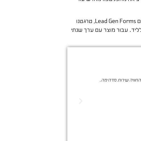
לפני כמה שנים עבדתי עם חברת SaaS ישראלית שרצתה להגיע למנהלי IT בחברות בינוניות. בנינו קמפיין לינקדאין ממוקד עם Lead Gen Forms, טרגטנו
ידע בחברות עם 50-500 עובדים, ובחודש הראשון קיבלנו 47 לידים איכותיים בעלות של 180 שקל לליד. עבור מוצר עם ערך שנתי
והחוויה שירות מדהימה.
סער ברעם הינו בעל מקצוע איכותי , א
הדיגיטלי. שיווק שמביא ת