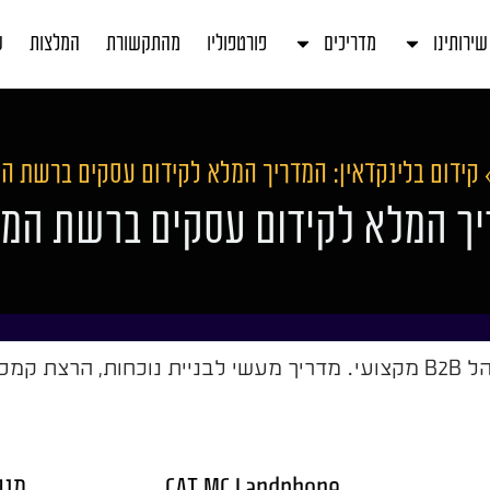
שירותינו
מדריכים
פורטפוליו
מהתקשורת
המלצות
ע
קידום בלינקדאין: המדריך המלא לקידום עסקים ברשת ה
ריך המלא לקידום עסקים ברשת המ
כותיים.
CAT MC Landphone
מנה