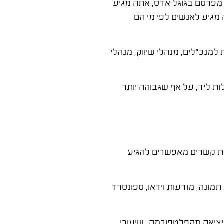
כשאתה מפרסם בגוגל אדס, אתה מגיע
מגיע לאנשים לפי מי הם
למנכ"לים, מנהלי שיווק, מנהלי
עד עצמם: שיעורי ההמרה בלינקדאין גבוהים פי 2 עד 3 בהשוואה לפלטפורמות אחרות עבור קהל B2B, ועלות ליד, על אף שגבוהה יותר
 רשת קשרים מאפשרים להגיע
ונה, מודעות וידאו, ספונסרד
ללא יציאה מהפלטפורמה. שיעורי