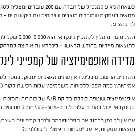
כשאתה מגיע למנכ"ל של חברה עם 200 עובדים ומצליח לסגור עסקה של 200,000 שקל, עלות הפרסום של 5,000 שקל נראית שונה לחלוטין.
מתאים לעסקים שמוכרים מוצרים ושירותים עם ביקוש קיים – ל
לך להציע.
לתוצאות מיידיות בחודש הראשון – לינקדאין היא ריצה למרחקי
מדידה ואופטימיזציה של קמפייני לינק
המדדים החשובים בלינקדאין שונים מגוגל ופייסבוק. בנוסף לע
אמיתיות? כמה הפכו ללקוחות משלמים? עלות רכישת לקוח (CAC) היא המדד הנכון ביותר להערכת קמפיין לינקדאין.
אופטימיזציה שוטפת כוללת בדיקת A/B על כותרות ותמונות, ניפוי קהלים שלא מגיבים, והגדלת תקציב לכיוונים שמוכיחים את עצמם.
בלינקדאין יכול להוריד עלות ליד ב-30%-50% תוך 3 חודשים של אופטימיזציה עקבית.
אם אין לך זמן ללמוד את הפלטפורמה ולנהל קמפיינים בעצמ
תוצאות עסקיות, או על "נוכחות דיגיטלית" כוללנית?