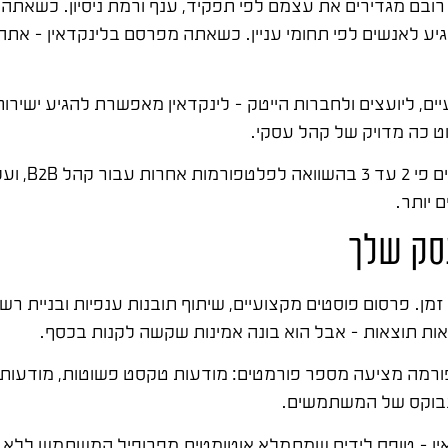
י העולם, כאשר רובם מגדירים את עצמם לפי תפקיד, ענף ורמת ניסיון. 
לאנשים לפי תחומי עניין. כשאתה מפרסם בלינקדאין – אתה 
, ליועצים ולחברות הייטק – לינקדאין מאפשרת להגיע ישירות 
 כה מדויק של קהל עסקי.
הנתונים מדברים ב
 יותר.
עסק שלך
רך זמן. פרסום פוסטים מקצועיים, שיתוף תובנות ענפיות ובניית
אות תוצאות – אבל הוא בונה אמינות שקשה לקנות בכסף.
רמה מציעה מספר פורמטים: מודעות טקסט פשוטות, מודעות תמ
ינבוקס של המשתמשים.
חזקים של לינקדאין – טופס לידים שמתמלא אוטומטית מפרופיל המשתמש 