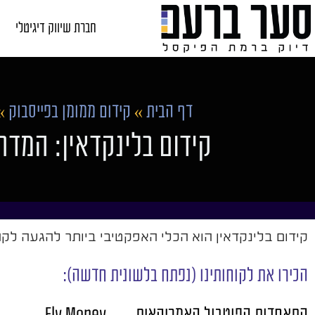
חברת שיווק דיגיטלי
דף הבית
»
קידום ממומן בפייסבוק
»
קידום בלינקדאין: המד
קידום בלינקדאין הוא הכלי האפקטיבי ביותר להגעה לקהל B2B מקצועי. מדריך מעשי לבניית נוכחות, הרצת קמפיינים ויצירת לידים אי
הכירו את לקוחותינו (נפתח בלשונית חדשה):
התאחדות הפוטבול האמריקאית
Fly Money