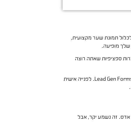
לכלול תמונת שער מקצועית,
 שלך מופיעה.
ברות ספציפיות שאתה רוצה
השלב השלישי הוא בחירת הפורמט הנכון. לבניית מודעות מותג – ספונסרד קונטנט עם תוכן בעל ערך. לגיוס לידים ישירים – Lead Gen Forms. לפנייה אישית
ממומן – עלות לקליק יכולה לנוע בין 15 ל-80 שקל, לעומת 2-15 שקל בגוגל אדס. זה נשמע יקר, אבל