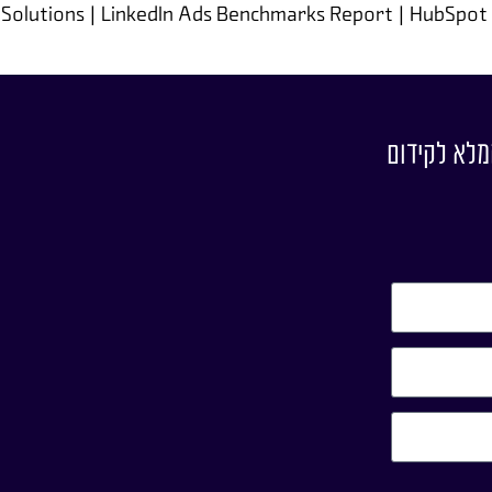
 Solutions | LinkedIn Ads Benchmarks Report | HubSpot
מלא לקידום