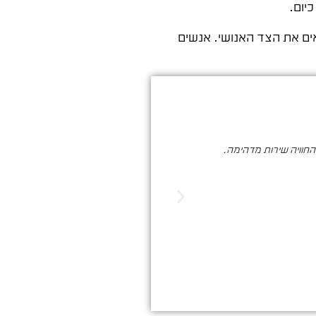
יום.
ים את הצד האנושי. אנשים
והחוויה שירות מדהימה.
סער ברעם הינו בעל מקצוע איכותי , א
הדיגיטלי. שיווק שמביא ת