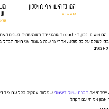
המרכז הישראלי לחיסכון
משר
ושו
קרא עוד »
קרא 
קידום אורגני בפייסבוק נחשב מת על ידי אנשים רבים בתחום – והם טועים. נכון, ה-
פייסבוק מחלק תוכן עדיין מצליחים לבנות קהל מעורב ואמיתי, בלי לשלם על 
לא מגיב.
חברת שיווק דיגיטלי
שמלווה עסקים בכל ערוצי הדי
ה אמון אמיתי עם הקהל.