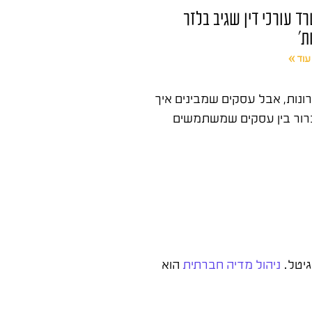
ד עורכי דין שגיב בלזר
ת'
עוד »
reach האורגני ירד משמעותית בשנים האחרונות, אבל עסקים שמבינים איך
כל פוסט. אחרי 15 שנה בשטח אני רואה הבדל ברור בין עסקים שמשתמשים
גיטל.
ניהול מדיה חברתית
הוא