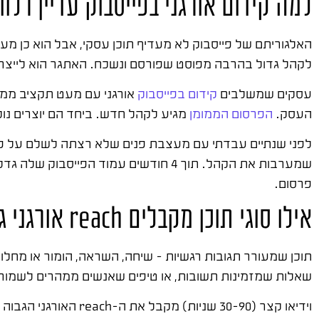
למה קידום אורגני בפייסבוק עדיין רלוו
האלגוריתם של פייסבוק לא מעדיף תוכן עסקי, אבל הוא כן מעד
לקהל גדול בהרבה מפוסט שפורסם ונשכח. האתגר הוא לייצר 
עסקים שמשלבים
קידום בפייסבוק
אורגני עם מעט תקציב ממומ
העסק.
הפרסום הממומן
מגיע לקהל חדש. ביחד הם יוצרים נ
לפני שנתיים עבדתי עם מעצבת פנים שלא רצתה לשלם על פרסו
פרסום.
אילו סוגי תוכן מקבלים reach אורגני גבוה בפייסבוק
שאלות שמזמינות תשובות, או טיפים שאנשים ממהרים לשמור
וידיאו קצר (30-90 שני