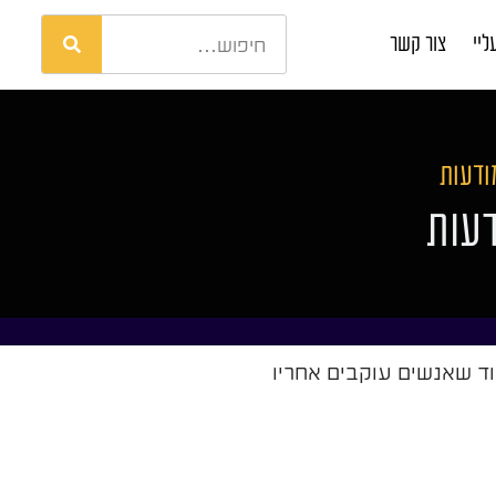
ליי
צור קשר
מודעות
דעות
ון. מדריך מעשי לסוגי תוכן שמקבלים reach גבוה, בניית עמוד שאנשים עוקבים אחריו