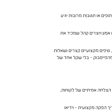
פים או תגובות מרובות יגיע
אמון ויוצרים קהל שמכיר את
 טיפים מקצועיים קצרים ושאלות
שלה גדל מ-800 לייקים ל-3,200 לייקים, וכל חודש היו 4-6 פניות ישירות מהפייסבוק – בלי שקל אחד של
re גבוה יותר. פוסטים שמציגים סיפורי הצלחה אמיתיים של לקוחות,
אחר. לא צריך הפקה מקצועית – וידיאו