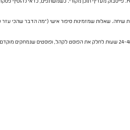
שיתוף תוכן של אחרים ללא הוספת ערך – גם זה פוגע ב-reach. פייסבוק מעדיף תוכן מקורי. כשמשתפים,
הסרת פוסטים שלא ביצעו טוב – טעות נפוצה. פייסבוק לוקח 24-48 שעות לחלק את הפוסט לקהל, ופו