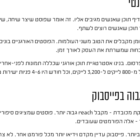
נטי
יף תוכן שאנשים מגיבים אליו. זה אומר שפוסט שיצר שיחה, שיתו
תוכן שאנשים רוצים לשתף.
ן מקבלים את הטוב משני העולמות. הפוסטים האורגניים בונים 
וכחות שמשרתת את העסק לאורך זמן.
ם. בנינו אסטרטגיית תוכן אורגני שכללה תמונות לפני-אחרי,
שמערבות את הקהל. תוך 4 חודשים עמוד הפייסבוק 
תוכן שמעורר תגובות רגשיות – שיחה, השראה, הומור או מחלוקת מכובדת – מקבל ach
 – אלה הפורמטים שעובדים.
ות) מקבל את ה-reach האורגני הגבוה ביותר. פייסבוק עדיין מקדם וידיאו יותר מכל פורמט 