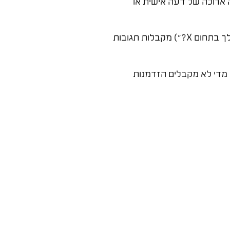
 כדאי להוסיף פסקה ארוכה של דעה אישית או
שאלות סגורות שאפשר לענות עליהן "כן" או "לא" – לא מייצרות שיחה. שאלות שמזמינות סיפור אישי ("מה הדבר שהכי עזר לך בתחום X?") מקבלות תגובות
סטים שנמחקים מוקדם מדי לא מקבלים הזדמנות