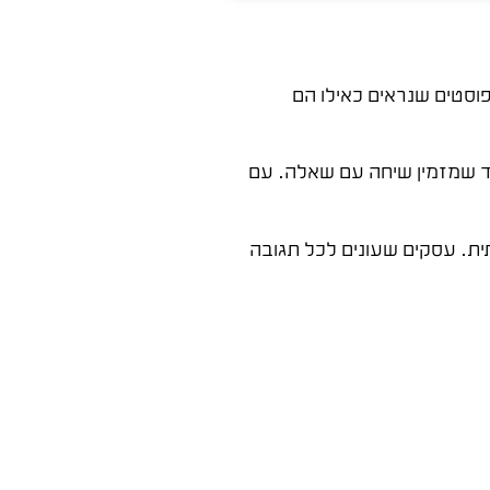
פייסבוק עסקי שמייצר קידום אורגני מבוסס על עקביות. לא צריך לפרסם כל יום – עדיף 3 פוסטים איכותיים בשבוע מ-7 פוסטים שנראים כאילו הם
חד שמזמין שיחה עם שאלה. עם
ית. עסקים שעונים לכל תגובה