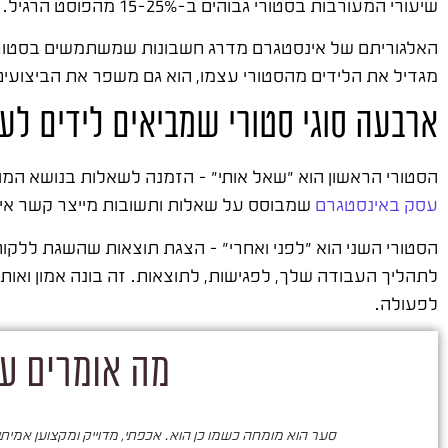
שיעורי המעורבות בסטורי גבוהים ב-15-25% מהפוסט הרגיל.
האלגוריתם של אינסטגרם מדרג חשבונות שמשתמשים בסטורי ב
מגדיל את הלידים מהסטורי עצמו, הוא גם משפר את הביצועי
ארבעה סוגי סטורי שמביאים לידים לע
הסטורי הראשון הוא "שאל אותי" – הזמנה לשאלות בנושא המומח
עסק באינסטגרם
שמבוסס על שאלות ותשובות מייצר קשר איש
הסטורי השני הוא "לפני ואחרי" – הצגת תוצאות שהשגת ללקו
לתהליך העבודה שלך, לפגישות, לתוצאות. זה בונה אמון ואותנ
לפעולה.
מה אומרים על
סער הוא מומחה כשמו כן הוא. אכפתי, מדוייק ומקצוען אמיתי. 