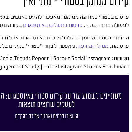
קידום ממומן בסטורי – מתי ואיך
לפעולה ברורה בסוף.
פרסום בתשלום באינסטגרם
בפורמט סטורי
הטרגוט לסטורי ממומן זהה לכל פרסום באינסטגרם, אבל חשוב
פרסומת.
מנהל המודעות
מאפשר לבחור "סטורי" כמיקום בלעד
מקורות:
Media Trends Report | Sprout Social Instagram
gagement Study | Later Instagram Stories Benchmark
מעוניינים לשמוע עוד על קידום סטורי באינסטגרם: ה
לעסקים שרוצים תוצאות
השאירו פרטים ואחזור אליכם בהקדם