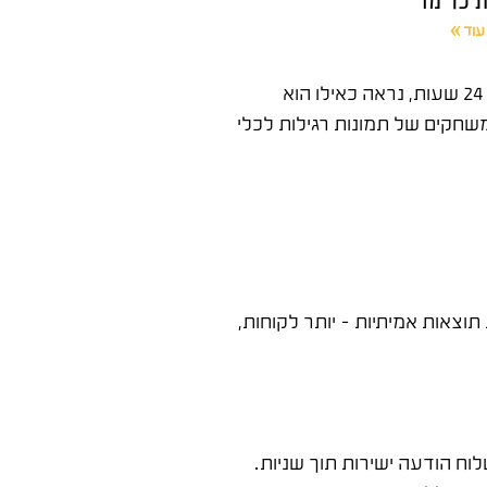
עוד »
קידום סטורי באינסטגרם הוא אחד הכלים החזקים ביותר שעסקים יכולים להשתמש בהם – והכי מופחתים. הסטורי נמחק אחרי 24 שעות, נראה כאילו הוא
משחקים של תמונות רגילות לכלי
צאות אמיתיות – יותר לקוחות,
וח הודעה ישירות תוך שניות.