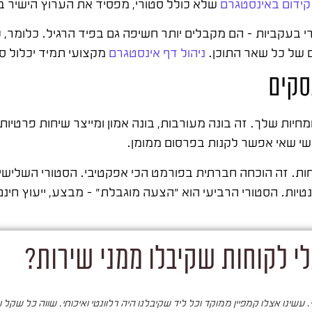
קידום באינסטגרם
שלא כולל סטורי, מפסיד את הערוץ הישיר בי
עקביות – הם מקבלים יותר חשיפה גם בפיד הרגיל. כלומר, ק
ם של כל שאר התוכן.
ניהול דף אינסטגרם
מקצועי תמיד יכלול סטו
סקים
יות שלך. זה בונה מעורבות, בונה אמון ומייצר שיחות פרטיות
י שאי אפשר לקנות בפרסום ממומן.
חות. זה הוכחה חברתית בפורמט הכי אפקטיבי. הסטורי השלישי
טיות. הסטורי הרביעי הוא "הצעה מוגבלת" – מבצע, ייעוץ חינם,
י לקוחות שקיבלו ממני שירות?
עשינו אצלו קמפיין ממוקד וכל ליד שקיבלנו היה רלוונטי ואיכותי. שווה כל שקל 