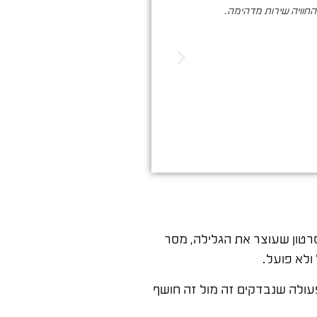
והחוויה שירות מדהימה.
סער ברעם הינו בעל מקצוע איכותי , א
הדיגיטלי. שיווק שמביא ת
רטון שעוצר את הגלילה, מסר
ולא פועל.
עולה שנבדקים זה מול זה חושף