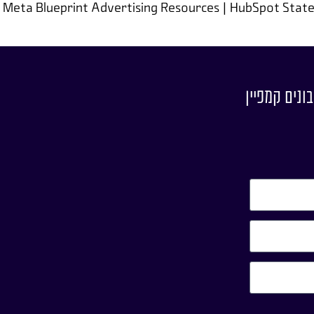
| Meta Blueprint Advertising Resources | HubSpot Sta
ונים קמפיין