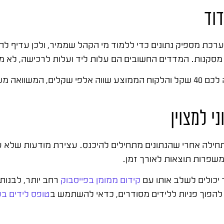
דוד
כת מספיק נתונים כדי ללמוד מי הקהל שממיר, ולכן עדיף 
סקנות. המדדים החשובים הם עלות ליד ועלות לרכישה, לא מס
קמפיין מוצלח הוא קמפיין שנמדד מול יעד עסקי. אם ליד עולה לכם 40 שקל והלקוח הממוצע שווה אל
י למצוין
חילה אחרי שהנתונים מתחילים להיכנס. עצירת מודעות שלא ע
משפרות תוצאות לאורך זמן.
 יכולים לשלב אותו עם
קידום ממומן בפייסבוק
רחב יותר, לבנות
 להפוך פניות ללידים מסודרים, כדאי להשתמש ב
טופס לידים בפ