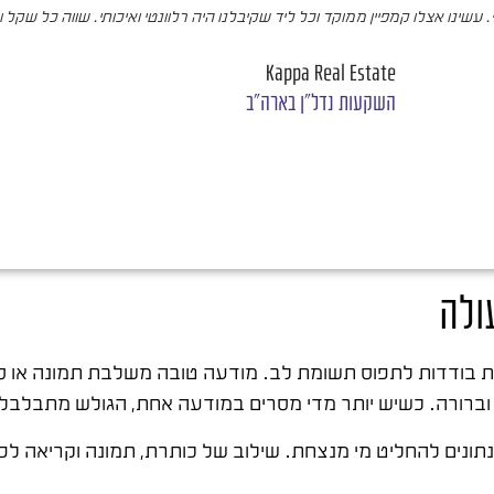
עשינו אצלו קמפיין ממוקד וכל ליד שקיבלנו היה רלוונטי ואיכותי. שווה כל שקל 
Kappa Real Estate
השקעות נדל"ן בארה"ב
ולה
ת בודדות לתפוס תשומת לב. מודעה טובה משלבת תמונה או ס
ברורה. כשיש יותר מדי מסרים במודעה אחת, הגולש מתבלבל 
תונים להחליט מי מנצחת. שילוב של כותרת, תמונה וקריאה לפ