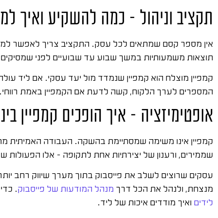
תקציב וניהול – כמה להשקיע ואיך למ
אין מספר קסם שמתאים לכל עסק. התקציב צריך לאפשר למער
תוצאות משמעותיות במשך שבוע עד שבועיים לפני שמסיקים מ
המספרים לערך הלקוח, קשה לדעת אם הקמפיין באמת רווחי.
אופטימיזציה – איך הופכים קמפיין בינונ
קמפיין אינו משימה שמסתיימת בהשקה. העבודה האמיתית מת
שממירים, ורענון של יצירתיות אחת לתקופה – אלו הפעולות ש
עסקים שרוצים לשלב את פייסבוק בתוך מערך שיווק רחב יותר
מנצחת, ולנהל את הכל דרך
מנהל המודעות של פייסבוק
. כדי
לידים
ואיך מודדים איכות של ליד.