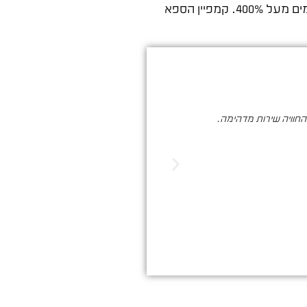
תמכנו בתוכן שיווקי והרצנו קמפיין ספא ממוקד. התוצאה: 250% יותר הזמנות מהאתר בהשוואת 2018 ל-2019, ובחודשים מסוימים מעל 400%. קמפיין הספא
והחוויה שירות מדהימה.
סער ברעם הינו בעל מקצוע איכותי , א
הדיגיטלי. שיווק שמביא ת