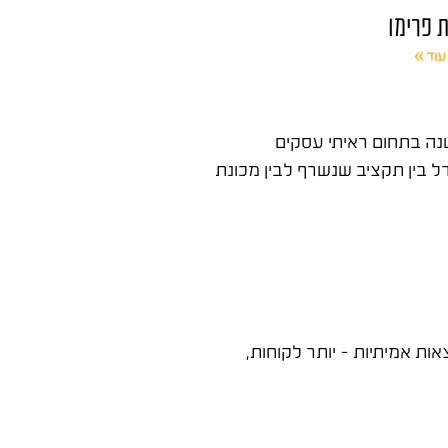
ת פרימו
עוד »
ה לפרסום בגוגל היא אחת ההחלטות המשמעותיות ביותר שעסק מקבל בדרך לצמיחה דיגיטלית. אחרי מעל 15 שנה בתחום ראיתי עסקים
בין תקציב שנשרף לבין מכונת
ת אמיתיות – יותר לקוחות,