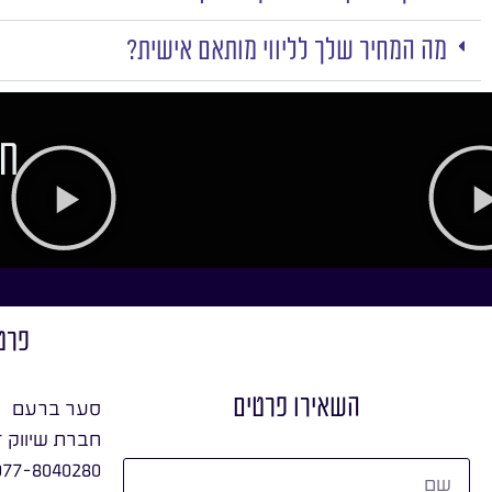
מה המחיר שלך לליווי מותאם אישית?
חו
פרט
השאירו פרטים
סער ברעם
חברת שיווק ד
077-8040280