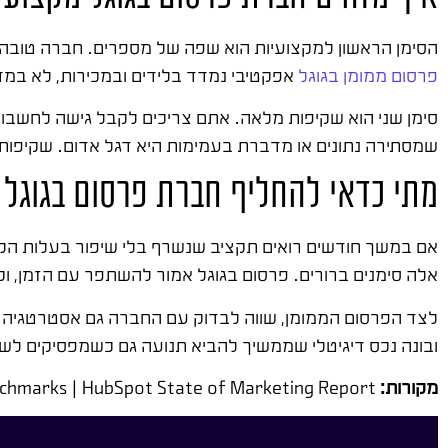
הסימן הראשון למקצועיות הוא שפה של מספרים. חברה טובה 
פרסום ממומן בגוגל
אפקטיבי נמדד בלידים ובמכירות, לא במד
סימן שני הוא שקיפות מלאה. אתם צריכים לקבל גישה לחשבון,
שמסתירה נתונים או מדברת בעמימות היא דגל אדום. שקיפות ב
מתי כדאי להחליף חברת פרסום בגוגל
אם במשך חודשים רואים תקציב שנשרף בלי שיפור בעלות הליד
אלה סימנים ברורים. פרסום בגוגל אמור להשתפר עם הזמן, וק
לצד הפרסום הממומן, שווה לבדוק עם החברה גם אסטרטגיה
ובונה נכס דיגיטלי שממשיך להביא תנועה גם כשמפסיקים לש
מקורות:
Google Ads Help Center | Think with Google | WordStream Google Ads Benchmarks | HubSpot State of Marketing Report