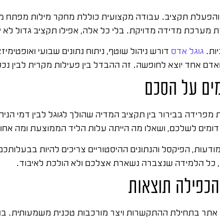
פעלת תקציב. עבודה מקצועית כוללת מחקר מילות מפתח מעמיק
 מערכת מדידה מדויקת. בלי כל אלה, אפילו תקציב גדול לא י
ות.
גוגל אדס
דורש ניהול שוטף, ניתוח נתונים שבועי ואופטימ
 אחד יוצא לחופשה. זה ההבדל בין פעילות מקרית לבין נכס ש
ים על הסכם
רידה בבירור בין תקציב המדיה שהולך לגוגל לבין דמי הניה
ומים לשלכם, ושאלו מה הייתה עלות הליד הממוצעת ומה אחו
דעות, הפיקסל והנתונים ההיסטוריים צריכים להיות בבעלותכם
 כל הלמידה שנצברה נשארת אצלכם ולא הולכת לאיבוד.
הכפילה תוצאות
תר בתחילת ההתקשרות ויצר מורכבות טכנית משמעותית. בנינו 