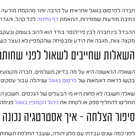
חברה לפרסום בגוגל אחראית על הרבה יותר מהקמת מודעה וה
כתיבת מודעות שממירות, התאמת
דף נחיתה
לכל קהל, והגדרת
ההבדל בין חברה לבין פרילנסר בודד הוא לרוב בעומק ובעקבי
מקצה צוות, מגבה את הידע ומבטיחה שהקמפיין לא נעצר כשאדם
השאלות שחייבים לשאול לפני שחותמ
השאלה הראשונה היא על מה בדיוק משלמים. חברה מקצועית מפ
בקשו לראות דוגמאות של
פרסום בגוגל
שניהלה עבור עסקים ד
שאלה חשובה לא פחות היא מי הבעלים של הנכסים. חשבון המו
תחליטו להחליף ספק או לקחת את
ניהול הקמפיין בגוגל
פנימה,
סיפור הצלחה – איך אסטרטגיה נכונה 
לפני כמה שנים עבדתי עם מלון יהודה, שעבר החלפת תשתית א