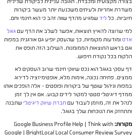
בצורה מקצועית ומכבדת. תגובה עניינית לביקורת שלילית
משדרת אחריות ולעיתים משכנעת יותר מעשר ביקורות
חיוביות. כל
ליד
שמגיע מהדף שווה זהב כי הוא חינמי וחם.
למי שרוצה להאיץ תוצאות, אפשר לשלב את הדף עם
גוגל
אדס
ומודעות מקומיות, כך שהעסק יופיע גם אורגנית במפות
וגם בראש התוצאות הממומנות. השילוב הזה תופס את
הלקוח בכל נקודת חיפוש.
דף עסקי בגוגל הוא נכס שיווקי חינמי שרוב העסקים לא
ממצים. פתיחה נכונה, אימות מלא, אופטימיזציה לדירוג
במפות וניהול שוטף של ביקורות ופוסטים – אלה הופכים אותו
ממדף דיגיטלי סטטי למקור לידים קבוע. אם אין לך זמן
לנהל את זה, מוזמן לעבוד עם
חברת שיווק דיגיטלי
שתבנה
ותתחזק את הנוכחות שלך בגוגל.
מקורות:
Google Business Profile Help | Think with
Google | BrightLocal Local Consumer Review Survey