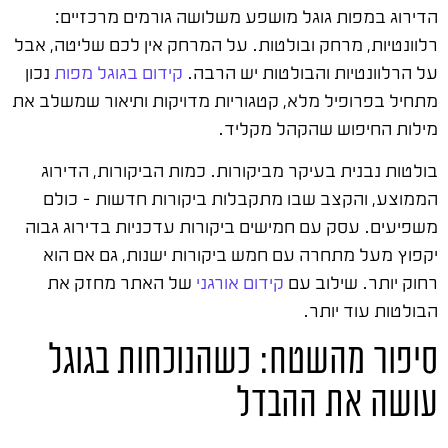
הדירוג במפות גוגל מושפע משלושה גורמים מרכזיים:
רלוונטיות, מרחק ובולטות. על המרחק אין לכם שליטה, אבל
על הרלוונטיות והבולטות יש הרבה.
קידום בגוגל מפות
נכון
מתחיל בפרופיל מלא, קטגוריות מדויקות ותיאור שמשלב את
מילות החיפוש שהקהל מקליד.
בולטות נבנית בעיקר מביקורות. כמות הביקורות, הדירוג
הממוצע, והקצב שבו מתקבלות ביקורות חדשות – כולם
משפיעים. עסק עם חמישים ביקורות עדכניות בדירוג גבוה
יקפוץ מעל מתחרה עם חמש ביקורות ישנות, גם אם הוא
רחוק יותר. שילוב עם
קידום אורגני
של האתר מחזק את
הבולטות עוד יותר.
סיפור מהשטח: כשהנוכחות בגוגל
עושה את ההבדל