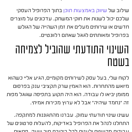
שילוב של
שיווק באמצעות תוכן
בתוך הפרופיל העסקי
שלכם יכול לשנות את חוקי המשחק. עדכונים על מוצרים
חדשים או שירותים מעלים את זמן השהייה של הגולש
בפרופיל ומאותתים לגוגל שאתם רלוונטיים.
השינוי התודעתי שהוביל לצמיחה
בשטח
לקוח שלי, בעל עסק לשירותים מקומיים, הגיע אליי כשהוא
מיואש מהתחרות. הוא האמין שרק תקציבי ענק בפרסום
ממומן יביאו לו עבודה. הוא היה תקוע בתפיסה שגוגל מפות
זה "נחמד שיהיה" אבל לא ערוץ מכירות אמיתי.
עשינו שינוי תודעתי עמוק. עברנו מהתגוננות למתקפה.
התחלנו לנהל את הפרופיל באדיקות, להעלות סרטונים של
עבודות מהשטח ולענות לכל ביקורת תוך שעה. פתאום,