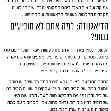
מאפשר לכם לקבל תנועה איכותית בחינם. זה דורש הבנה
עמוקה של איך האלגוריתם המקומי עובד ואיך הגולשים
מקבלים החלטות בשניות הראשונות של החיפוש.
הדיאגנוזה: למה אתם לא מופיעים
בטופ?
הכשל הנפוץ ביותר הוא הניסיון לעשות "שגר ושכח" עם גוגל
ביזנס. עסקים רבים פותחים פרופיל ומצפים שהקסם יקרה
מעצמו. בפועל, ללא עדכונים שוטפים ופוסטים בתוך
הפרופיל, גוגל רואה בכם עסק לא פעיל.
החסם התודעתי כאן הוא לעיתים הפחד מחשיפה או חוסר
אמונה בכוח של הביקורות. בעלי עסקים חוששים מביקורת
שלילית ולכן נמנעים מלבקש חוות דעת. המציאות היא
שפרופיל ללא ביקורות נראה פחות אמין מפרופיל עם כמה
ביקורות מעורבות שמנוהלות נכון.