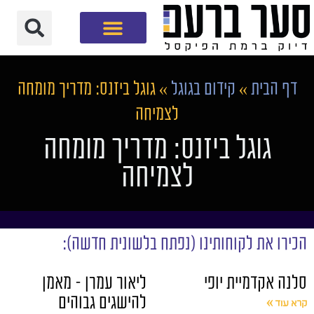
חברת שיווק דיגיטלי
דף הבית
»
קידום בגוגל
»
גוגל ביזנס: מדריך מומחה
לצמיחה
גוגל ביזנס: מדריך מומחה
לצמיחה
הכירו את לקוחותינו (נפתח בלשונית חדשה):
סלנה אקדמיית יופי
ליאור עמרן – מאמן
להישגים גבוהים
קרא עוד »