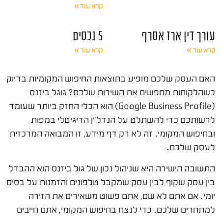
קרא עוד »
עורך דין ארז אסרף
S נכסים
קרא עוד »
קרא עוד »
האם העסק שלכם מופיע בתוצאות החיפוש המקומיות בדיוק
כשהלקוחות מחפשים את השירות שלכם? גוגל ביזנס
(Google Business Profile) הוא הכלי החזק ביותר שעומד
לרשותכם כדי להשתלט על הנדל"ן הדיגיטלי במפות
ובחיפוש המקומי. זה לא רק דף מידע, זו המבואה המרכזית
לעסק שלכם.
התשובה הישירה היא שניהול נכון של גול ביזנס הוא ההבדל
בין עסק שקוף לבין עסק שמקבל טלפונים והזמנות על בסיס
יומי. אם אתם לא שם, אתם פשוט משאירים את הזירה
למתחרים שלכם. כדי לנצח בחיפוש המקומי, אתם חייבים