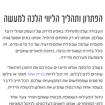
הפתרון ותהליך הליווי הלכה למעשה
העבודה שלנו מתחילה באפיון מדויק של העסק וקהלי היעד
שלכם. אנחנו לא רק פותחים פרופיל, אנחנו בונים אסטרטגיה
מקומית שלמה שכוללת אופטימיזציה של כל פרט ופרט. זה
כולל בחירת קטגוריות נכונה, כתיבת תיאורים שיווקיים
והטמעת מערכות מדידה.
בשלב ההפקה אנחנו מייצרים עבורכם את התוכן הוויזואלי
שיגרום לכם לבלוט. זה יכול להיות
בניית אתר
תומך או צילום
סרטונים שממחישים את המקצועיות שלכם. הכל חייב לדבר
בשפה אחת קוהרנטית שתניע את הגולש לפעולה מיידית.
ניהול הפעילות השוטפת מבטיח שאתם תמיד צעד אחד
לפני המתחרים. אנחנו דואגים לעדכונים, לניהול המוניטין