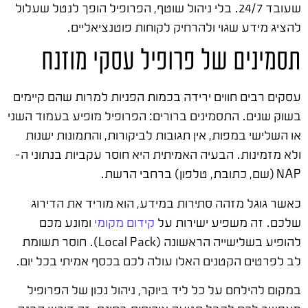
שעובד 24/7. בלי ניהול שוטף, הפרופיל הופך לנטל שעלול
להציג מידע שגוי ולהרחיק לקוחות פוטנציאליים.
תסמינים של פרופיל עסקי מוזנח
עסקים רבים חווים ירידה בכמות הפניות למרות שהם קיימים
בשוק שנים. התסמינים ברורים: הפרופיל מופיע בעמוד השני
או השלישי במפות, אין תגובות לביקורות, והתמונות ישנות
ולא מזמינות. הבעיה האמיתית היא חוסר עקביות בנתוני ה-
NAP (שם, כתובת, טלפון) ברחבי הרשת.
כאשר גוגל מזהה סתירות במידע, הוא מוריד את הדירוג
שלכם. זה משפיע ישירות על
קידום מקומי
ומונע מכם
להופיע בשלישייה הראשונה (Local Pack). חוסר תשומת
לב לפרטים הקטנים האלו עולה לכם בכסף אמיתי בכל יום.
במקום להילחם על כל ליד ביוקר, ניהול נכון של הפרופיל