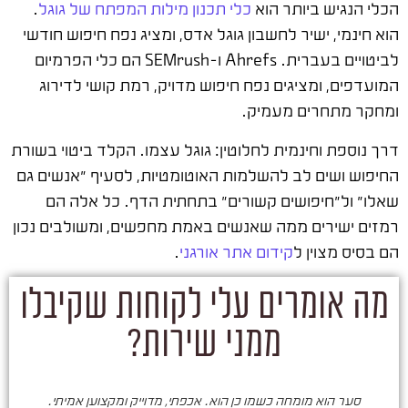
הכלי הנגיש ביותר הוא
כלי תכנון מילות המפתח של גוגל
.
הוא חינמי, ישיר לחשבון גוגל אדס, ומציג נפח חיפוש חודשי
לביטויים בעברית. Ahrefs ו-SEMrush הם כלי הפרמיום
המועדפים, ומציגים נפח חיפוש מדויק, רמת קושי לדירוג
ומחקר מתחרים מעמיק.
דרך נוספת וחינמית לחלוטין: גוגל עצמו. הקלד ביטוי בשורת
החיפוש ושים לב להשלמות האוטומטיות, לסעיף "אנשים גם
שאלו" ול"חיפושים קשורים" בתחתית הדף. כל אלה הם
רמזים ישירים ממה שאנשים באמת מחפשים, ומשולבים נכון
הם בסיס מצוין ל
קידום אתר אורגני
.
מה אומרים עלי לקוחות שקיבלו
ממני שירות?
סער הוא מומחה כשמו כן הוא. אכפתי, מדוייק ומקצוען אמיתי.
סע