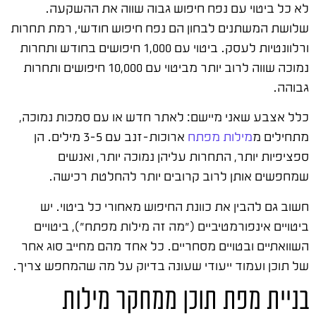
לא כל ביטוי עם נפח חיפוש גבוה שווה את ההשקעה.
שלושת המשתנים לבחון הם נפח חיפוש חודשי, רמת תחרות
ורלוונטיות לעסק. ביטוי עם 1,000 חיפושים בחודש ותחרות
נמוכה שווה לרוב יותר מביטוי עם 10,000 חיפושים ותחרות
גבוהה.
כלל אצבע שאני מיישם: לאתר חדש או עם סמכות נמוכה,
מתחילים מ
מילות מפתח
ארוכות-זנב עם 3-5 מילים. הן
ספציפיות יותר, התחרות עליהן נמוכה יותר, ואנשים
שמחפשים אותן לרוב קרובים יותר להחלטת רכישה.
חשוב גם להבין את כוונת החיפוש מאחורי כל ביטוי. יש
ביטויים אינפורמטיביים ("מה זה מילות מפתח"), ביטויים
השוואתיים ובטויים מסחריים. כל אחד מהם מחייב סוג אחר
של תוכן ועמוד ייעודי שעונה בדיוק על מה שהמחפש צריך.
בניית מפת תוכן ממחקר מילות