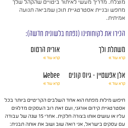
מוצלח. מדריך מעשי לאיתור ביטויים שהקהל שלך
מחפש ובניית אסטרטגיית תוכן שמביאה תנועה
אמיתית.
הכירו את לקוחותינו (נפתח בלשונית חדשה):
משתלת ולך
אורית הרטום
קרא עוד »
קרא עוד »
אלן אפשטיין – גיוס קונים
Webee
קרא עוד »
קרא עוד »
חיפוש מילות מפתח הוא אחד השלבים הקריטיים ביותר בכל
אסטרטגיית קידום אורגני, ועם זאת רוב העסקים מדלגים
עליו או עושים אותו בצורה חלקית. אחרי 15 שנה של עבודה
עם עסקים בישראל, אני רואה שוב ושוב את אותה תבנית: