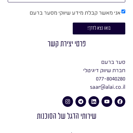
אני מאשר קבלת מידע שיווקי מסער ברעם
בואו נצא לדרך!
פרטי יצירת קשר
סער ברעם
חברת שיווק דיגיטלי
077-8040280
saar@alai.co.il
שירותי הדגל של הסוכנות