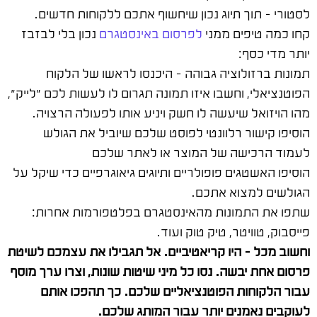
לסטורי – תוך תיוג נכון שיחשוף אתכם ללקוחות חדשים.
קחו כמה טיפים ממני
לפרסום באינסטגרם
נכון בלי לבזבז
יותר מדי כסף:
תמונות ברזולוציה גבוהה – היכנסו לראשו של הלקוח
הפוטנציאלי, וחשבו איזו תמונה תגרום לו לעשות לכם "לייק",
מהו הויזואל שיעשה לו חשק ויניע אותו לפעולה הרצויה.
הוסיפו קישור רלוונטי לפוסט שלכם שיוביל את הגולש
לעמוד הרכישה של המוצר או לאתר שלכם
הוסיפו האשטגים פופולריים ותיוגים גיאוגרפיים כדי שיקל על
הגולשים למצוא אתכם.
שתפו את התמונות מהאינסטגרם בפלטפורמות אחרות:
פייסבוק, טוויטר, טיק טוק ועוד.
וחשוב מכל – היו קריאטיביים. אל תגבילו את עצמכם לשיטת
פרסום אחת יבשה. נסו כל מיני שיטות שונות, וצרו ערך מוסף
עבור הלקוחות הפוטנציאליים שלכם. כך תהפכו אותם
לעוקבים נאמנים יותר עבור המותג שלכם.