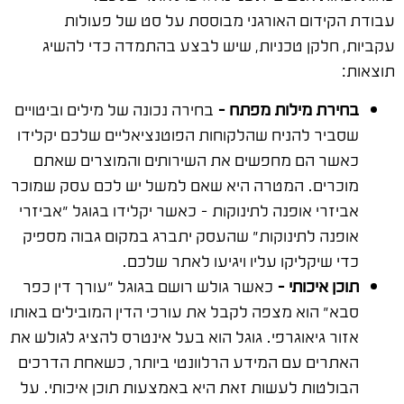
עבודת הקידום האורגני מבוססת על סט של פעולות
עקביות, חלקן טכניות, שיש לבצע בהתמדה כדי להשיג
תוצאות:
בחירת מילות מפתח –
בחירה נכונה של מילים וביטויים
שסביר להניח שהלקוחות הפוטנציאליים שלכם יקלידו
כאשר הם מחפשים את השירותים והמוצרים שאתם
מוכרים. המטרה היא שאם למשל יש לכם עסק שמוכר
אביזרי אופנה לתינוקות – כאשר יקלידו בגוגל "אביזרי
אופנה לתינוקות" שהעסק יתברג במקום גבוה מספיק
כדי שיקליקו עליו ויגיעו לאתר שלכם.
תוכן איכותי –
כאשר גולש רושם בגוגל "עורך דין כפר
סבא" הוא מצפה לקבל את עורכי הדין המובילים באותו
אזור גיאוגרפי. גוגל הוא בעל אינטרס להציג לגולש את
האתרים עם המידע הרלוונטי ביותר, כשאחת הדרכים
הבולטות לעשות זאת היא באמצעות תוכן איכותי. על