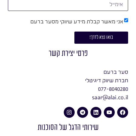
אני מאשר קבלת מידע שיווקי מסער ברעם
בואו נצא לדרך!
פרטי יצירת קשר
סער ברעם
חברת שיווק דיגיטלי
077-8040280
saar@alai.co.il
שירותי הדגל של הסוכנות