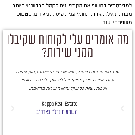
למפרסמים לחשוף את הקמפיינים לקהל הרלוונטי ביותר
מבחינת גיל, מגדר, תחומי עניין, עיסוק, מגורים, סטטוס
משפחתי ועוד.
מה אומרים עלי לקוחות שקיבלו
ממני שירות?
סער הוא מומחה כשמו כן הוא. אכפתי, מדוייק ומקצוען אמיתי.
סע
עשינו אצלו קמפיין ממוקד וכל ליד שקיבלנו היה רלוונטי
ואיכותי. שווה כל שקל והחוויה שירות מדהימה.
ו
ש
Kappa Real Estate
השקעות נדל"ן בארה"ב