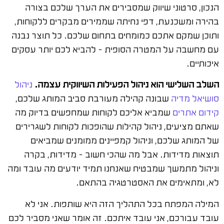
הנכון, סרטוני שיווק שמסבירים את הערך שלכם בצורה
בהירה ומשכנעת, דפי נחיתה שממירים מבקרים ללקוחות,
ותוכן שמקם אתכם כמומחים בתחום שלכם. כל תוצר נבנה
עם מחשבה על המטרה הסופית – להביא לכם יותר עסקים
איכותיים.
השלב השלישי הוא ניהול הפעילות השיווקית עצמה.
ניהול
סושיאל מדיה
שבונה קהילה מעורבת סביב המותג שלכם,
קידום אתרים
שמביא אליכם לקוחות שמחפשים בדיוק מה
שאתם מציעים, ניהול קהילות שהופכות לקוחות לשגרירים
של המותג שלכם, וניהול קמפיינים ממומנים שמביאים
תוצאות מדידות. אבל מה שהכי חשוב – מדידות, בקרה
וניהול מתמשך שמבטיח שאנחנו תמיד יודעים מה עובד ומה
לא, ומתאימים את האסטרטגיה בהתאם.
המילה המפתח בכל התהליך הזה היא שותפות. אני לא
עובד עבורכם, אני עובד איתכם. זה אומר שאני מסביר לכם