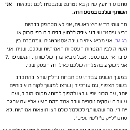
סתם עוד יועץ שיווק באינטרנט שמבטיח לכם נפלאות –
אני
השותף שלכם במסע הזה.
מה שמייחד אותי? ראשית, אני לא מסתפק בלהיות
"ביצועיסט" שיודע איפה ללחוץ כפתורים בפייסבוק או
בגוגל
. אני מביא איתי חשיבה אסטרטגית שמחברת בין
השיווק לבין המטרות העסקיות האמיתיות שלכם. שנית, אני
עובד איתכם כספק אבל מביא ערך של שותף. המשמעות?
אני משקיע בהצלחה שלכם כאילו זה העסק שלי.
במשך השנים עבדתי עם חברות נדל"ן שרצו להתבדל
בשוק הצפוף, עם עורכי דין שרצו למשוך לקוחות איכותיים
יותר, עם מכוני יופי שרצו להפוך למותג מקומי מוביל, ועם
עשרות עסקים נוספים שכל אחד מהם הגיע אליי עם אתגר
ייחודי. מה שמשותף לכולם? כולם רצו תוצאות אמיתיות, לא
סתם "לייקים" ו"שיתופים".
כשאני נכנס לעבוד עם לקוח, אני לא מתחיל מהטכנולוגיה או