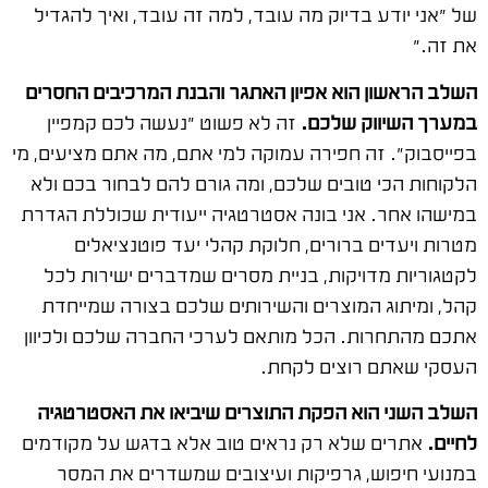
של "אני יודע בדיוק מה עובד, למה זה עובד, ואיך להגדיל
את זה."
השלב הראשון הוא אפיון האתגר והבנת המרכיבים החסרים
במערך השיווק שלכם.
זה לא פשוט "נעשה לכם קמפיין
בפייסבוק". זה חפירה עמוקה למי אתם, מה אתם מציעים, מי
הלקוחות הכי טובים שלכם, ומה גורם להם לבחור בכם ולא
במישהו אחר. אני בונה אסטרטגיה ייעודית שכוללת הגדרת
מטרות ויעדים ברורים, חלוקת קהלי יעד פוטנציאלים
לקטגוריות מדויקות, בניית מסרים שמדברים ישירות לכל
קהל, ומיתוג המוצרים והשירותים שלכם בצורה שמייחדת
אתכם מהתחרות. הכל מותאם לערכי החברה שלכם ולכיוון
העסקי שאתם רוצים לקחת.
השלב השני הוא הפקת התוצרים שיביאו את האסטרטגיה
לחיים.
אתרים שלא רק נראים טוב אלא בדגש על מקודמים
במנועי חיפוש, גרפיקות ועיצובים שמשדרים את המסר