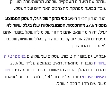
שלהם עם היעדים העסקיים שלהם. המשמעות? השיווק
עובד בבועה מנותקת מהצרכים האמיתיים של העסק.
והנה הנתון הכי מדאיג:
לפי מחקר של גוגל, העסק הממוצע
מפסיד 27% מההכנסות הפוטנציאליות שלו בגלל שיווק לא
יעיל.
זה אומר שאם אתם מחזור של מיליון שקל בשנה, אתם
מפסידים 270 אלף שקל כל שנה רק בגלל שהשיווק שלכם
לא עובד כמו שצריך.
אבל יש גם בשורות טובות. עסקים שמשקיעים
באסטרטגיה
שיווקית
מובנית ומתואמת רואים בממוצע עלייה של 20%
בהכנסות במהלך השנה הראשונה. החזר השקעה על
שיווק
דיגיטלי איכותי
עומד על יחס של 1:4, כלומר כל שקל שאתם
משקיעים מחזיר לכם 4 שקל.