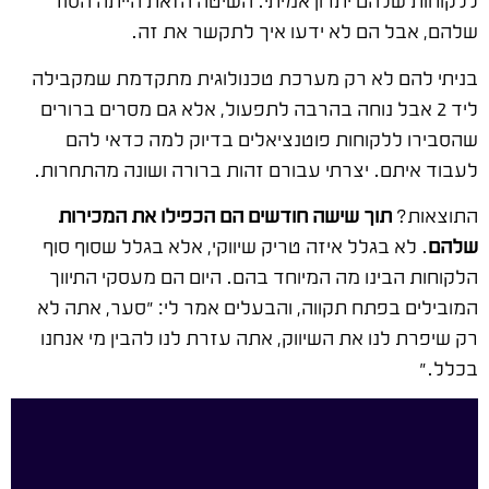
ללקוחות שלהם יתרון אמיתי. השיטה הזאת הייתה הסוד
שלהם, אבל הם לא ידעו איך לתקשר את זה.
בניתי להם לא רק מערכת טכנולוגית מתקדמת שמקבילה
ליד 2 אבל נוחה בהרבה לתפעול, אלא גם מסרים ברורים
שהסבירו ללקוחות פוטנציאלים בדיוק למה כדאי להם
לעבוד איתם. יצרתי עבורם זהות ברורה ושונה מהתחרות.
התוצאות?
תוך שישה חודשים הם הכפילו את המכירות
שלהם
. לא בגלל איזה טריק שיווקי, אלא בגלל שסוף סוף
הלקוחות הבינו מה המיוחד בהם. היום הם מעסקי התיווך
המובילים בפתח תקווה, והבעלים אמר לי: "סער, אתה לא
רק שיפרת לנו את השיווק, אתה עזרת לנו להבין מי אנחנו
בכלל."