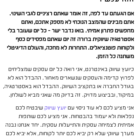
אם הגעתם עד לפה, זה אומר שאתם רציניים לגבי השינוי.
אתם מבינים שהמצב הנוכחי לא מספק אתכם, ואתם
מחפשים פתרון אמיתי. בואו נדבר ישר – כל יום שעובר בלי
אסטרטגיה שיווקית ברורה זה יום שאתם מפסידים כסף
ולקוחות פוטנציאלים. התחרות לא מחכה, והעולם הדיגיטלי
משתנה כל הזמן.
כיועץ שיווק באינטרנט, אני רואה כל יום עסקים שמצליחים
לפרוץ קדימה והעסקים שנשארים מאחור. ההבדל הוא לא
בגודל החברה או בתקציב השיווק. ההבדל הוא באסטרטגיה,
במיקוד, ובביצוע מדויק. זה בדיוק מה שאני מביא לשולחן.
אני מציע לכם לא עוד ניסוי עם
יועץ שיווק
שיבטיח לכם
נפלאות ולא יעמוד בהבטחות. אני מציע לכם שותפות
אמיתית לצמיחה עסקית והתייעלות עסקית. יחד אנחנו נבנה
מערך שיווקי שלא רק יביא לכם יותר לקוחות, אלא יביא לכם