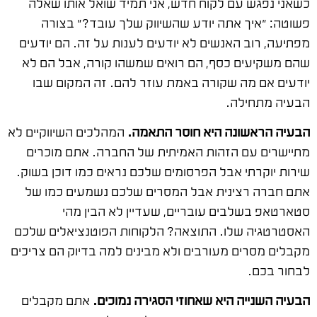
כשאני נפגש עם לקוח חדש, אני תמיד שואל אותו שאלה
פשוטה: "איך אתה יודע שהשיווק שלך עובד?" בצורה
מפתיעה, רוב האנשים לא יודעים לענות על זה. הם יודעים
שהם משקיעים כסף, הם רואים שמשהו קורה, אבל הם לא
יודעים אם מה שקורה באמת עוזר להם. זה המקום שבו
הבעיה מתחילה.
הבעיה הראשונה היא חוסר התאמה.
המהלכים השיווקיים לא
מתיישרים עם הזהות האמיתית של החברה. אתם מוכרים
שירות יוקרתי אבל הפרסומים שלכם נראים כמו דוכן בשוק.
אתם חברה רצינית אבל המסרים שלכם נשמעים כמו של
סטארטאפ בשלבים עובריים, שעדיין לא הבין מהי
האסטרטגיה שלו. התוצאה? הלקוחות הפוטנציאלים שלכם
מקבלים מסרים מעורבים ולא מבינים למה בדיוק הם צריכים
לבחור בכם.
הבעיה השנייה היא שאחוזי הסגירה נמוכים.
אתם מקבלים