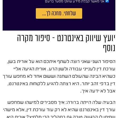
אני מאשר קבלת מידע שיווקי מסער ברעם
שלחתי. מחכה לך...
יועץ שיווק באינטרנט – סיפור מקרה
נוסף
הסיפור השני שאני רוצה לשתף איתכם הוא על אורית בשן,
עורכת דין לענייני עבודה ולשון הרע. אורית הגיעה אליי
כשהיא הבינה שהעולם השתנה וששום אחד לא מחפש עורך
דין בדפי זהב יותר. היא רצתה להגיע ללקוחות באינטרנט,
אבל לא ידעה איך.
הבעיה שלה הייתה ברורה: איך מסבירים למישהו שמחפש
עורך דין באינטרנט שהיא לא רק עוד עורכת דין, אלא מישהי
שתיתן לו הרגשה טובה גם בתהליך הכי מלחיץ? אורית היא