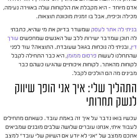
אדם מיוחד – היא מקבלת את הלקוחות שלה באווירה נעימה,
מכילה וכיפית, אבל בו זמנית מוכוונת תוצאות.
בניתי לה אתר לעסק
שמשדר בדיוק את מי שהיא, כתבתי
לה תוכן שמדבר ישירות ללב של האנשים שמחפשים
עורך
דין
, ובניתי לה נוכחות בגוגל שעובדת. התוצאה? עוד לפני
שהתחלנו לעשות
פרסום ממומן
, היא כבר התחילה לקבל
לקוחות מהאתר. לקוחות איכותיים שהגיעו כשהם כבר
מבינים מה הם הולכים לקבל.
התהליך שלי: איך אני הופך שיווק
לנשק תחרותי
עכשיו בואו נדבר על איך זה באמת עובד. כשאתם מתחילים
לעבוד איתי, אנחנו עוברים שלושה שלבים מובנים שמביאים
אתכם ממצב של "אני לא יודע אם השיווק שלי עובד" למצב