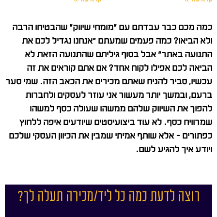
כמה מכם כבר עבדתם עם "מומחי שיווק" שהבטיחו הרבה
ולא הביאו? כמה פעמים שמעתם "אנחנו נגדיל לכם את
התנועה באתר" אבל בסוף גיליתם שהתנועה הזאת לא
הביאה לכם אפילו לקוח אחד? אם אתם קוראים את זה
עכשיו, סביר להניח שאתם מכירים את הכאב הזה. שמי סער
ברעם, ובמשך יותר מעשור אני עוזר לעסקים ולחברות
להפוך את השיווק שלהם ממשהו שעולה כסף למשהו
שמרוויח כסף. לא עוד ביצועיסטים שיודעים איפה ללחוץ
כפתורים – אלא שותף אמיתי שמבין את הכיוון העסקי שלכם
ויודע איך להגיע לשם.
רוצה לדעת כמה כל ליד/מכירה תעלה לך?