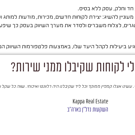
חד וחלק, עסק ללא בסיס.
ניין להשיג: יצירת לקוחות חדשים, מכירות, מודעות למותג וע
, לצלוח משברים ולסדר את מערך השיווק בעסק כך שיפעל ל
ביעילות לקהל היעד שלו, באמצעות פלטפורמות השיווק המ
י לקוחות שקיבלו ממני שירות?
עשינו אצלו קמפיין ממוקד וכל ליד שקיבלנו היה רלוונטי ואיכותי. שווה כל שקל 
Kappa Real Estate
השקעות נדל"ן בארה"ב