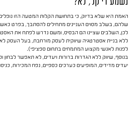
נשמע די קל, לא?
האמת היא שלא בדיוק, כי בתחושת הקלות המטעה הזו נופלים
שלהם, בשלב מסוים העניינים מתחילים להסתבך, בפרט כאשר קי
לכן, השלבים שציינו הם הבסיס, ומשם נדרש לפתח את האסטר
ללא בניית אסטרטגיה שיווקית לעסק מורחבת, בעל העסק לא יוכל
לפנות לאנשי מקצוע המתמחים בתחום ספציפי).
בנוסף, שיווק ללא הגדרות ברורות ויעדים, לא תאפשר לבחון ול
יעדים מדידים, המופיעים כערכים כספיים, נפח המכירות, כניסו