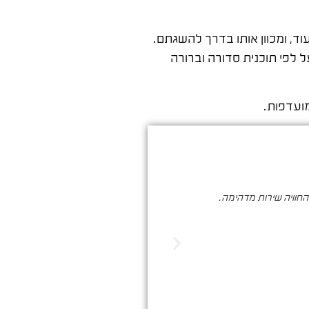
וד, ומכוון אותו בדרך להשגתם.
פי תוכנית סדורה וברורה
ועדפות.
והחוויה שירות מדהימה.
סער ברעם הינו בעל מקצוע איכותי , א
הדיגיטלי. שיווק שמביא ת