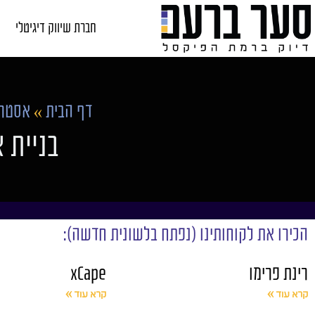
חברת שיווק דיגיטלי
דף הבית
»
אסטרט
בניית 
הכירו את לקוחותינו (נפתח בלשונית חדשה):
רינת פרימו
xCape
קרא עוד »
קרא עוד »