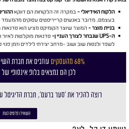
הלקוח האידיאלי –
במקרה זה הלקוחות הם דווקא
ההורים
בעצמם. מדובר באנשים קרייריסטים עסוקים מהמעמד הסו
בניית מוצר –
המוצר שיוצר הקומיקס מציע הוא סדנאות מו
ה-UPS שנבחר לצורך העניי ן-
סדנאות מוקלטות לאיור ו
לשפר ולנסות שוב ושוב –מרחב יצירתי לילדים וזמן פנוי ל
68% מהעסקים
עוזבים את חברת השיו
לכן הם נמצאים בלופ אינסופי של 
רוצה להכיר את ׳סער ברעם׳, חברת הדיגיטל ש
השאירו פרטים כעת